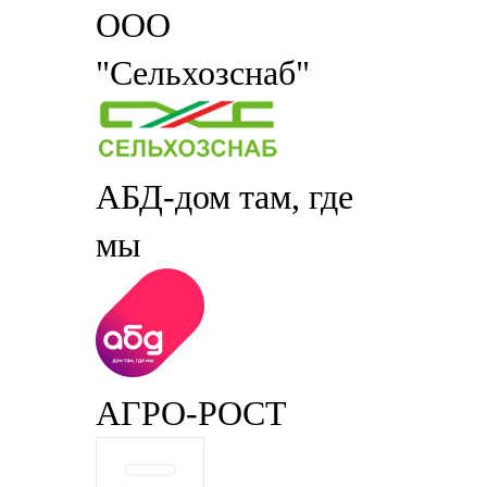
ООО
"Сельхозснаб"
АБД-дом там, где
мы
АГРО-РОСТ