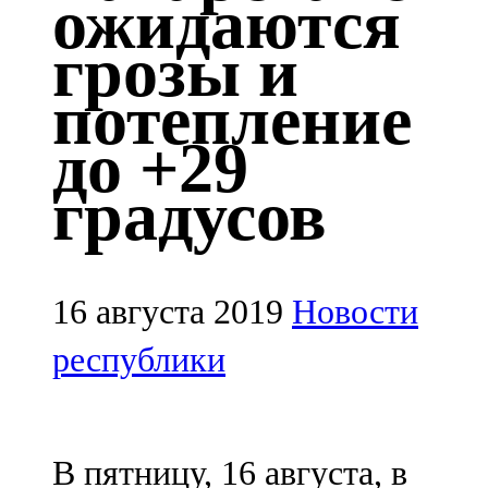
ожидаются
Казан
грозы и
91,5 FM
потепление
Кайбыч
до +29
106,1 FM
градусов
Кама тамагы
71,51 FM
Кукмара
16 августа 2019
Новости
107,9 FM
республики
Лениногорский
102,1 FM
В пятницу, 16 августа, в