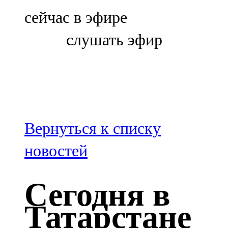
Болгар
сейчас в эфире
106,0 FM
слушать эфир
Бөгелмә
101,7 FM
Буа
100,3 FM
Вернуться к списку
Зәй
новостей
106,6 FM
Сегодня в
Кадыбаш
Татарстане
105,2 FM