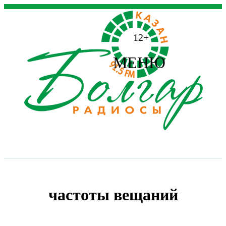
12+
МЕНЮ
частоты вещаний