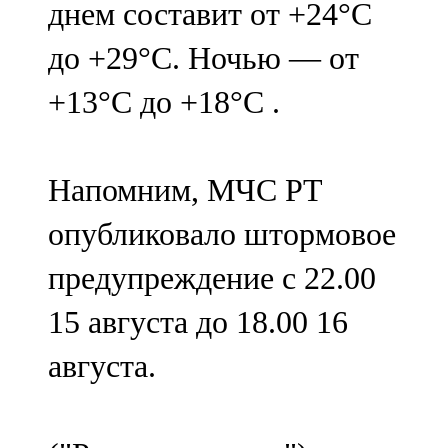
днем составит от +24°С
91,0 FM
до +29°С. Ночью — от
Шәмәрдән
+13°С до +18°С .
102,3 FM
Яңа чишмә
Напомним, МЧС РТ
107,0 FM
опубликовало штормовое
Яр Чаллы
предупреждение с 22.00
105,5 FM
15 августа до 18.00 16
августа.