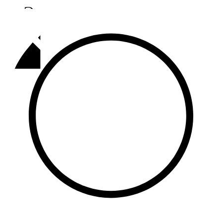
Әлмәт
92,9 FM
Базарлы матак
107,1 FM
Балык бистәсе
104,9 FM
Баулы
107,5 FM
Биләр
101,7 FM