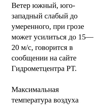
Ветер южный, юго-
107,8 FM
западный слабый до
Теләче
умеренного, при грозе
106,1 FM
может усилиться до 15—
Түбән Кама
20 м/с, говорится в
102,6 FM
сообщении на сайте
Чирмешән
Гидрометцентра РТ.
107,7 FM
Чистай
Максимальная
103,0 FM
температура воздуха
Чүпрәле