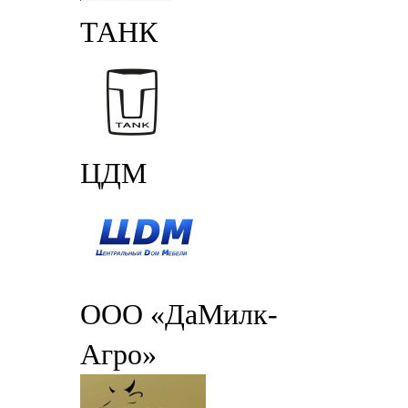
ТАНК
ЦДМ
ООО «ДаМилк-
Агро»