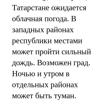
Мамадыш
Татарстане ожидается
106,2 FM
облачная погода. В
Минзәлә
западных районах
107,3 FM
республики местами
Мөслим
может пройти сильный
100,0 FM
дождь. Возможен град.
Нурлат
Ночью и утром в
104,7 FM
отдельных районах
Олы Әтнә
может быть туман.
71,42 FM
Сарман