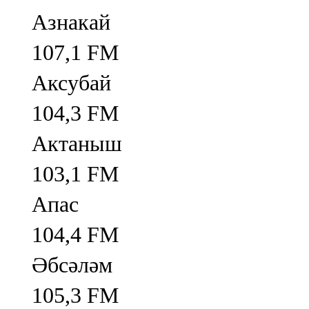
Азнакай
107,1 FM
Аксубай
104,3 FM
Актаныш
103,1 FM
Апас
104,4 FM
Әбсәләм
105,3 FM