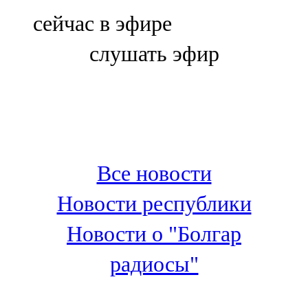
Болгар
сейчас в эфире
106,0 FM
слушать эфир
Бөгелмә
101,7 FM
Буа
100,3 FM
Все новости
Зәй
Новости республики
106,6 FM
Новости о "Болгар
Кадыбаш
радиосы"
105,2 FM