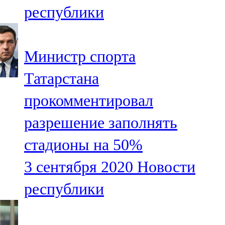
республики
107,8 FM
Теләче
Министр спорта
106,1 FM
Татарстана
Түбән Кама
прокомментировал
102,6 FM
разрешение заполнять
Чирмешән
стадионы на 50%
107,7 FM
3 сентября 2020
Новости
Чистай
республики
103,0 FM
Чүпрәле