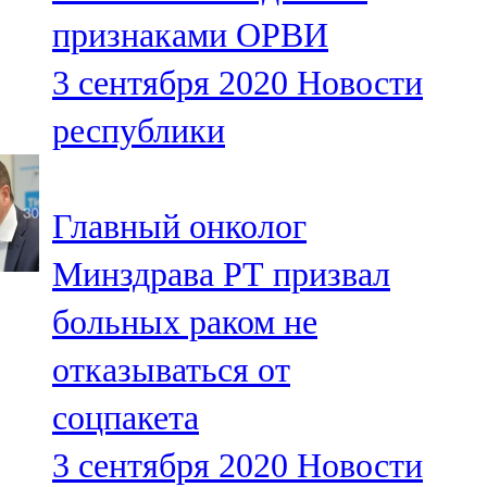
Мамадыш
признаками ОРВИ
106,2 FM
3 сентября 2020
Новости
Минзәлә
республики
107,3 FM
Мөслим
Главный онколог
100,0 FM
Минздрава РТ призвал
Нурлат
больных раком не
104,7 FM
отказываться от
Олы Әтнә
соцпакета
71,42 FM
3 сентября 2020
Новости
Сарман