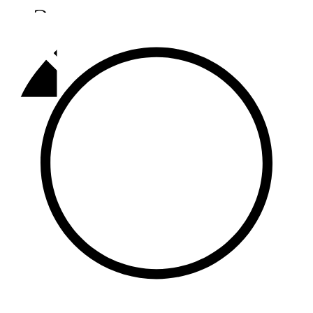
Әлмәт
92,9 FM
Базарлы матак
107,1 FM
Балык бистәсе
104,9 FM
Баулы
107,5 FM
Биләр
101,7 FM