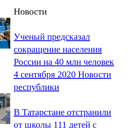
Казан
Новости
91,5 FM
Кайбыч
Ученый предсказал
106,1 FM
сокращение населения
Кама тамагы
России на 40 млн человек
71,51 FM
4 сентября 2020
Новости
Кукмара
республики
107,9 FM
Лениногорский
В Татарстане отстранили
102,1 FM
от школы 111 детей с