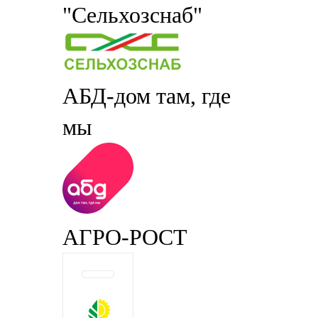
"Сельхозснаб"
АБД-дом там, где
мы
АГРО-РОСТ