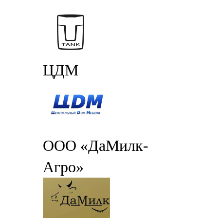
ЦДМ
ООО «ДаМилк-
Агро»