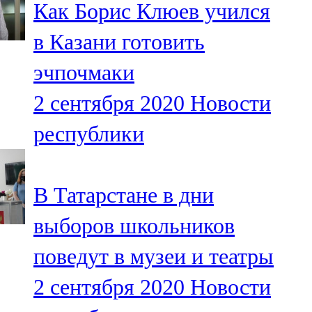
Как Борис Клюев учился
91,0 FM
в Казани готовить
Шәмәрдән
эчпочмаки
102,3 FM
2 сентября 2020
Новости
Яңа чишмә
республики
107,0 FM
Яр Чаллы
В Татарстане в дни
105,5 FM
выборов школьников
поведут в музеи и театры
2 сентября 2020
Новости