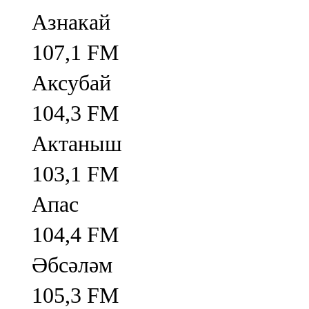
Азнакай
107,1 FM
Аксубай
104,3 FM
Актаныш
103,1 FM
Апас
104,4 FM
Әбсәләм
105,3 FM