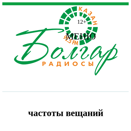
12+
МЕНЮ
частоты вещаний