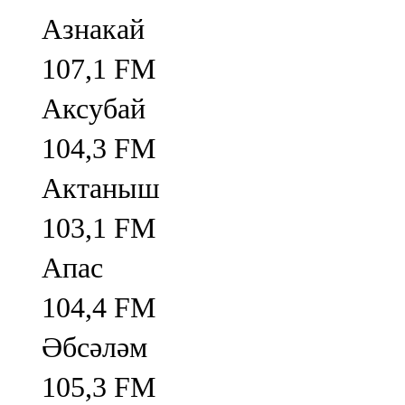
Азнакай
107,1 FM
Аксубай
104,3 FM
Актаныш
103,1 FM
Апас
104,4 FM
Әбсәләм
105,3 FM