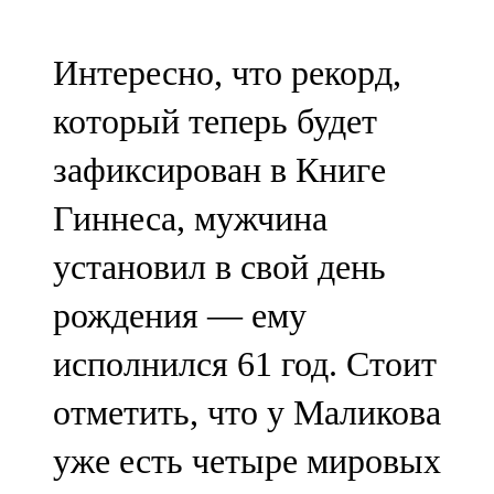
107,8 FM
Интересно, что рекорд,
Теләче
который теперь будет
106,1 FM
зафиксирован в Книге
Түбән Кама
Гиннеса, мужчина
102,6 FM
установил в свой день
Чирмешән
рождения — ему
107,7 FM
исполнился 61 год. Стоит
Чистай
отметить, что у Маликова
103,0 FM
уже есть четыре мировых
Чүпрәле