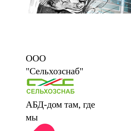
ООО
"Сельхозснаб"
АБД-дом там, где
мы