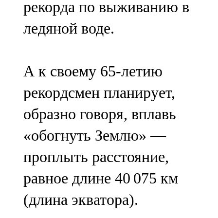
рекорда по выживанию в
91,0 FM
ледяной воде.
Шәмәрдән
102,3 FM
А к своему 65-летию
Яңа чишмә
рекордсмен планирует,
107,0 FM
образно говоря, вплавь
Яр Чаллы
«обогнуть Землю» —
105,5 FM
проплыть расстояние,
равное длине 40 075 км
(длина экватора).