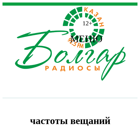
12+
МЕНЮ
частоты вещаний