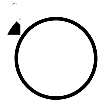
Әлмәт
92,9 FM
Базарлы матак
107,1 FM
Балык бистәсе
104,9 FM
Баулы
107,5 FM
Биләр
101,7 FM