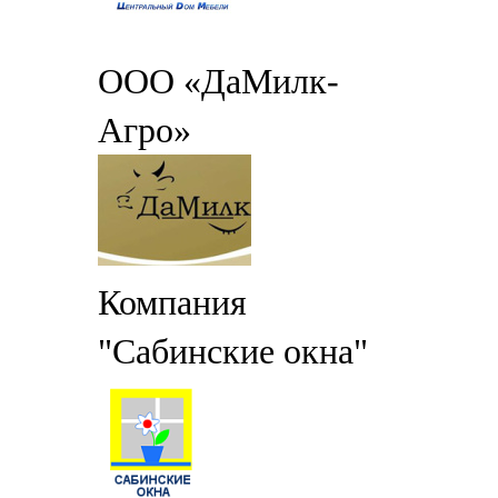
ООО «ДаМилк-
Агро»
Компания
"Сабинские окна"