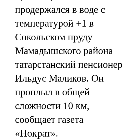
Мамадыш
продержался в воде с
106,2 FM
температурой +1 в
Минзәлә
Сокольском пруду
107,3 FM
Мамадышского района
Мөслим
татарстанский пенсионер
100,0 FM
Ильдус Маликов. Он
Нурлат
проплыл в общей
104,7 FM
сложности 10 км,
Олы Әтнә
сообщает газета
71,42 FM
«Нократ».
Сарман