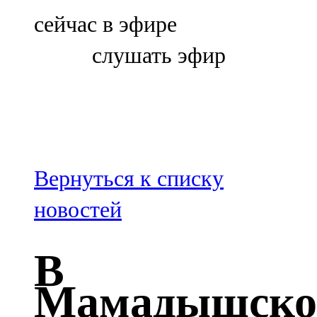
Болгар
сейчас в эфире
106,0 FM
слушать эфир
Бөгелмә
101,7 FM
Буа
100,3 FM
Вернуться к списку
Зәй
новостей
106,6 FM
В
Кадыбаш
Мамадышск
105,2 FM