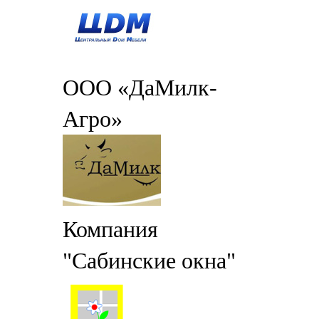
ООО «ДаМилк-
Агро»
Компания
"Сабинские окна"