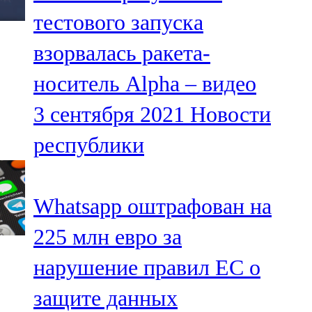
Мамадыш
тестового запуска
106,2 FM
взорвалась ракета-
Минзәлә
носитель Alpha – видео
107,3 FM
3 сентября 2021
Новости
Мөслим
республики
100,0 FM
Нурлат
Whatsapp оштрафован на
104,7 FM
225 млн евро за
Олы Әтнә
нарушение правил ЕС о
71,42 FM
защите данных
Сарман