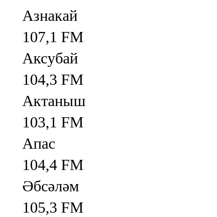
Азнакай
107,1 FM
Аксубай
104,3 FM
Актаныш
103,1 FM
Апас
104,4 FM
Әбсәләм
105,3 FM