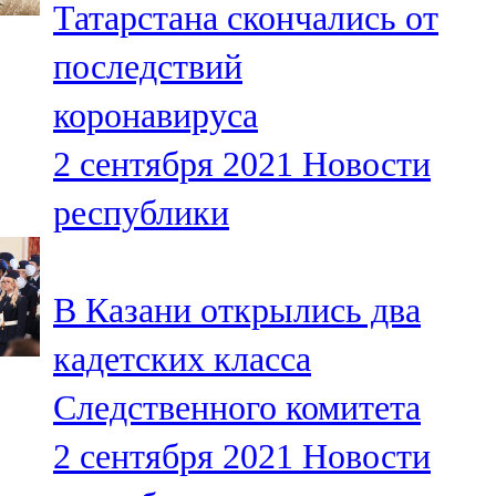
Татарстана скончались от
91,0 FM
последствий
Шәмәрдән
коронавируса
102,3 FM
2 сентября 2021
Новости
Яңа чишмә
республики
107,0 FM
Яр Чаллы
В Казани открылиcь два
105,5 FM
кадетских класса
Следственного комитета
2 сентября 2021
Новости