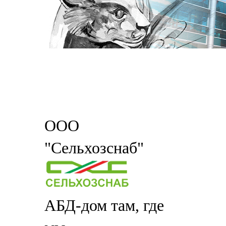
ООО
"Сельхозснаб"
АБД-дом там, где