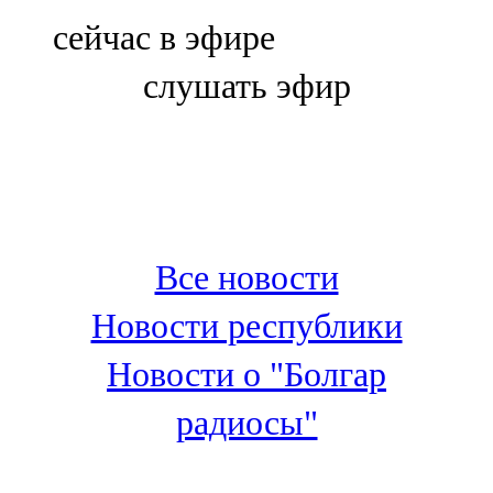
Болгар
сейчас в эфире
106,0 FM
слушать эфир
Бөгелмә
101,7 FM
Буа
100,3 FM
Все новости
Зәй
Новости республики
106,6 FM
Новости о "Болгар
Кадыбаш
радиосы"
105,2 FM