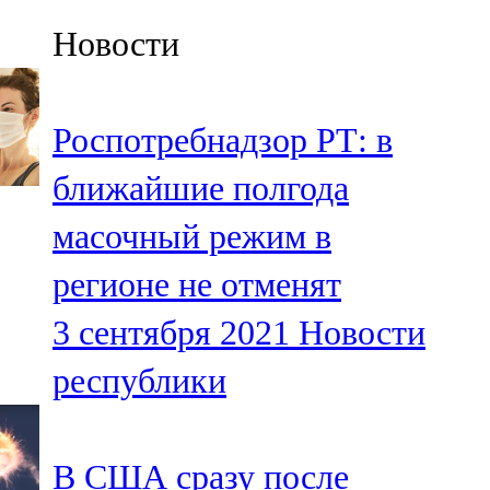
Казан
Новости
91,5 FM
Кайбыч
Роспотребнадзор РТ: в
106,1 FM
ближайшие полгода
Кама тамагы
масочный режим в
71,51 FM
регионе не отменят
Кукмара
3 сентября 2021
Новости
107,9 FM
республики
Лениногорский
102,1 FM
В США сразу после