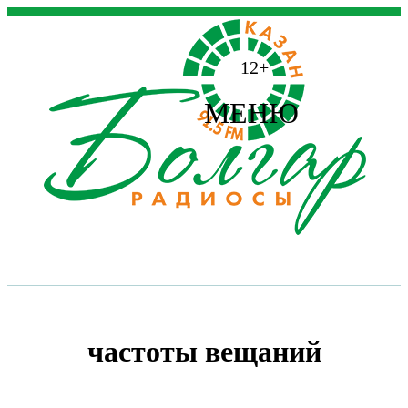
12+
МЕНЮ
частоты вещаний