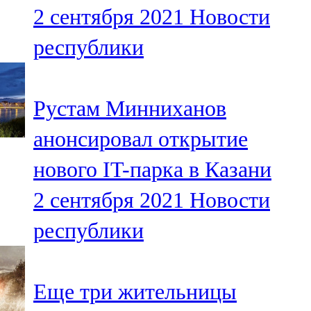
2 сентября 2021
Новости
107,8 FM
республики
Теләче
106,1 FM
Рустам Минниханов
Түбән Кама
анонсировал открытие
102,6 FM
нового IT-парка в Казани
Чирмешән
2 сентября 2021
Новости
107,7 FM
республики
Чистай
103,0 FM
Еще три жительницы
Чүпрәле