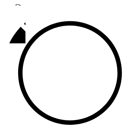
Әлмәт
92,9 FM
Базарлы матак
107,1 FM
Балык бистәсе
104,9 FM
Баулы
107,5 FM
Биләр
101,7 FM