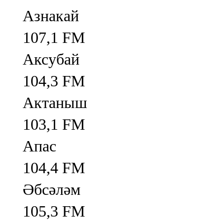
Азнакай
107,1 FM
Аксубай
104,3 FM
Актаныш
103,1 FM
Апас
104,4 FM
Әбсәләм
105,3 FM