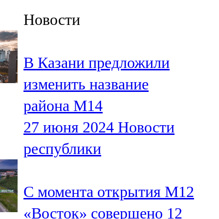
Казан
Новости
91,5 FM
Кайбыч
В Казани предложили
106,1 FM
изменить название
Кама тамагы
района М14
71,51 FM
27 июня 2024
Новости
Кукмара
республики
107,9 FM
Лениногорский
С момента открытия М12
102,1 FM
«Восток» совершено 12