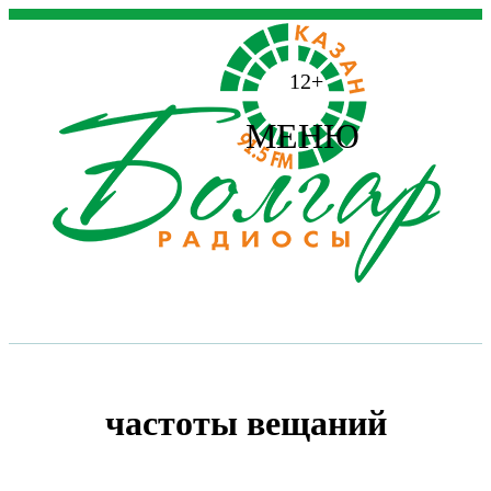
12+
МЕНЮ
частоты вещаний