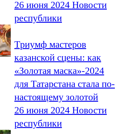
26 июня 2024
Новости
91,0 FM
республики
Шәмәрдән
102,3 FM
Триумф мастеров
Яңа чишмә
казанской сцены: как
107,0 FM
«Золотая маска»-2024
Яр Чаллы
для Татарстана стала по-
105,5 FM
настоящему золотой
26 июня 2024
Новости
республики