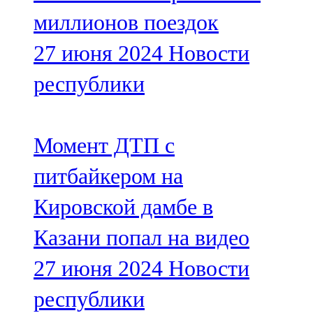
Мамадыш
миллионов поездок
106,2 FM
27 июня 2024
Новости
Минзәлә
республики
107,3 FM
Мөслим
Момент ДТП с
100,0 FM
питбайкером на
Нурлат
Кировской дамбе в
104,7 FM
Казани попал на видео
Олы Әтнә
27 июня 2024
Новости
71,42 FM
республики
Сарман