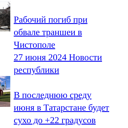
107,8 FM
Рабочий погиб при
Теләче
обвале траншеи в
106,1 FM
Чистополе
Түбән Кама
27 июня 2024
Новости
102,6 FM
республики
Чирмешән
107,7 FM
В последнюю среду
Чистай
июня в Татарстане будет
103,0 FM
сухо до +22 градусов
Чүпрәле