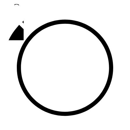
Әлмәт
92,9 FM
Базарлы матак
107,1 FM
Балык бистәсе
104,9 FM
Баулы
107,5 FM
Биләр
101,7 FM