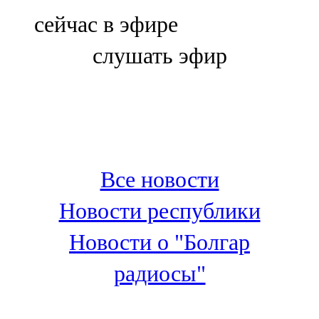
Болгар
сейчас в эфире
106,0 FM
слушать эфир
Бөгелмә
101,7 FM
Буа
100,3 FM
Все новости
Зәй
Новости республики
106,6 FM
Новости о "Болгар
Кадыбаш
радиосы"
105,2 FM