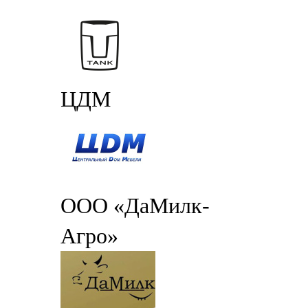
ЦДМ
ООО «ДаМилк-
Агро»