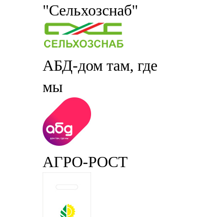
"Сельхозснаб"
АБД-дом там, где
мы
АГРО-РОСТ