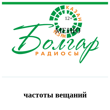
12+
МЕНЮ
частоты вещаний