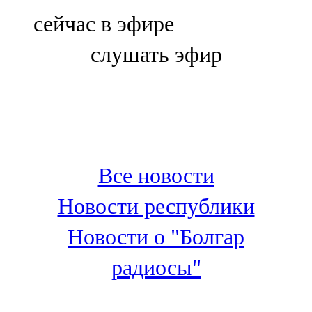
Болгар
сейчас в эфире
106,0 FM
слушать эфир
Бөгелмә
101,7 FM
Буа
100,3 FM
Все новости
Зәй
Новости республики
106,6 FM
Новости о "Болгар
Кадыбаш
радиосы"
105,2 FM