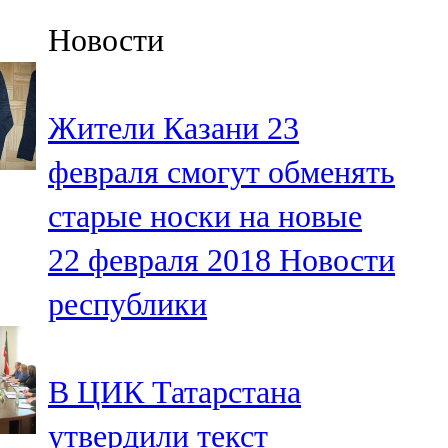
Казан
Новости
91,5 FM
Кайбыч
Жители Казани 23
106,1 FM
февраля смогут обменять
Кама тамагы
старые носки на новые
71,51 FM
22 февраля 2018
Новости
Кукмара
республики
107,9 FM
Лениногорский
В ЦИК Татарстана
102,1 FM
утвердили текст