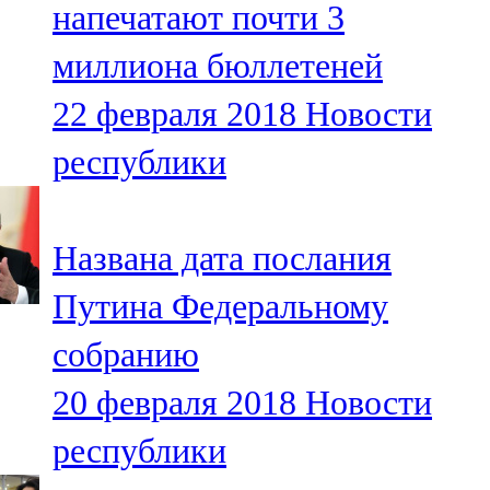
напечатают почти 3
91,0 FM
миллиона бюллетеней
Шәмәрдән
22 февраля 2018
Новости
102,3 FM
республики
Яңа чишмә
107,0 FM
Названа дата послания
Яр Чаллы
Путина Федеральному
105,5 FM
собранию
20 февраля 2018
Новости
республики