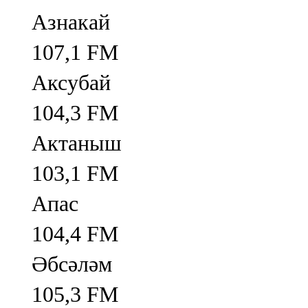
Азнакай
107,1 FM
Аксубай
104,3 FM
Актаныш
103,1 FM
Апас
104,4 FM
Әбсәләм
105,3 FM