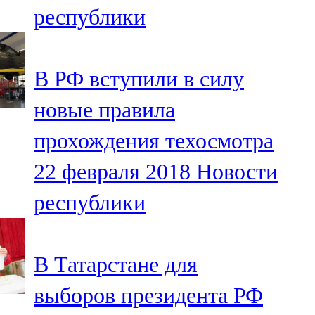
республики
107,8 FM
Теләче
В РФ вступили в силу
106,1 FM
новые правила
Түбән Кама
прохождения техосмотра
102,6 FM
22 февраля 2018
Новости
Чирмешән
республики
107,7 FM
Чистай
В Татарстане для
103,0 FM
выборов президента РФ
Чүпрәле