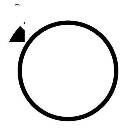
Әлмәт
92,9 FM
Базарлы матак
107,1 FM
Балык бистәсе
104,9 FM
Баулы
107,5 FM
Биләр
101,7 FM