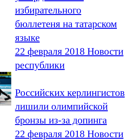
Мамадыш
избирательного
106,2 FM
бюллетеня на татарском
Минзәлә
языке
107,3 FM
22 февраля 2018
Новости
Мөслим
республики
100,0 FM
Нурлат
Российских керлингистов
104,7 FM
лишили олимпийской
Олы Әтнә
бронзы из-за допинга
71,42 FM
22 февраля 2018
Новости
Сарман