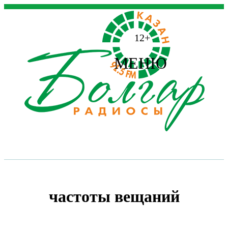
12+
МЕНЮ
частоты вещаний