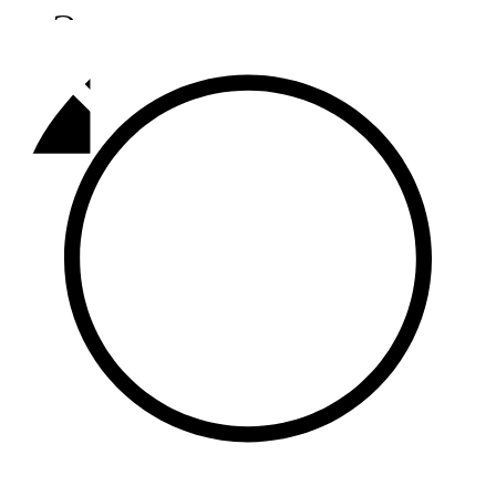
Әлмәт
92,9 FM
Базарлы матак
107,1 FM
Балык бистәсе
104,9 FM
Баулы
107,5 FM
Биләр
101,7 FM