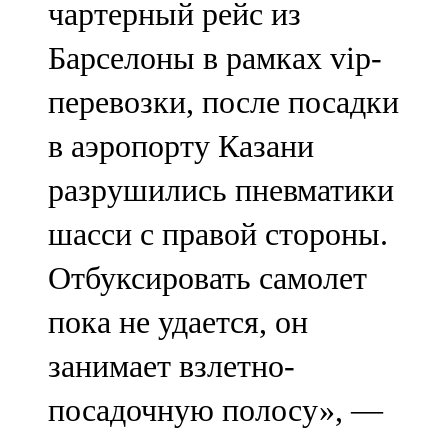
чартерный рейс из
91,0 FM
Барселоны в рамках vip-
Шәмәрдән
перевозки, после посадки
102,3 FM
в аэропорту Казани
Яңа чишмә
разрушились пневматики
107,0 FM
шасси с правой стороны.
Яр Чаллы
Отбуксировать самолет
105,5 FM
пока не удается, он
занимает взлетно-
посадочную полосу», —