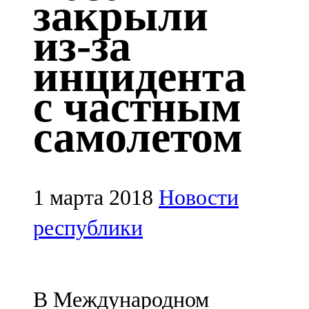
закрыли
Казан
из-за
91,5 FM
инцидента
Кайбыч
с частным
106,1 FM
самолетом
Кама тамагы
71,51 FM
Кукмара
1 марта 2018
Новости
107,9 FM
республики
Лениногорский
102,1 FM
В Международном