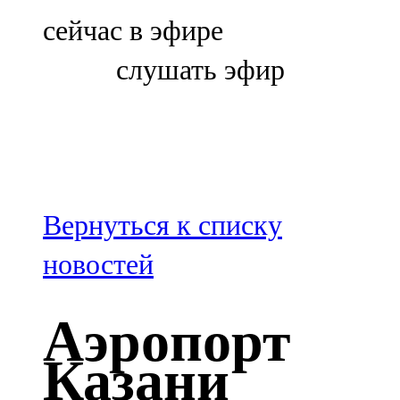
Болгар
сейчас в эфире
106,0 FM
слушать эфир
Бөгелмә
101,7 FM
Буа
100,3 FM
Вернуться к списку
Зәй
новостей
106,6 FM
Аэропорт
Кадыбаш
Казани
105,2 FM