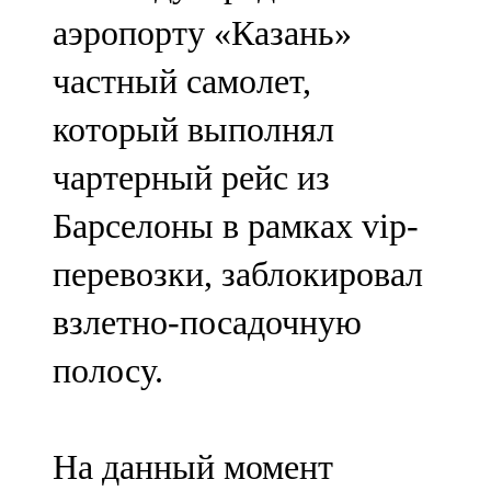
Мамадыш
аэропорту «Казань»
106,2 FM
частный самолет,
Минзәлә
который выполнял
107,3 FM
чартерный рейс из
Мөслим
Барселоны в рамках vip-
100,0 FM
перевозки, заблокировал
Нурлат
взлетно-посадочную
104,7 FM
полосу.
Олы Әтнә
71,42 FM
На данный момент
Сарман