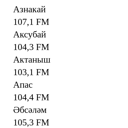
Азнакай
107,1 FM
Аксубай
104,3 FM
Актаныш
103,1 FM
Апас
104,4 FM
Әбсәләм
105,3 FM