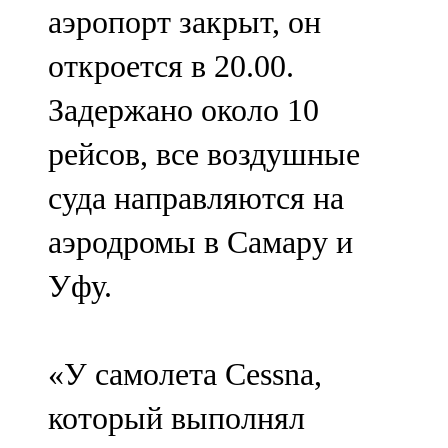
аэропорт закрыт, он
107,8 FM
откроется в 20.00.
Теләче
Задержано около 10
106,1 FM
рейсов, все воздушные
Түбән Кама
суда направляются на
102,6 FM
аэродромы в Самару и
Чирмешән
Уфу.
107,7 FM
Чистай
«У самолета Cessna,
103,0 FM
который выполнял
Чүпрәле