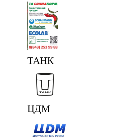
ТАНК
ЦДМ