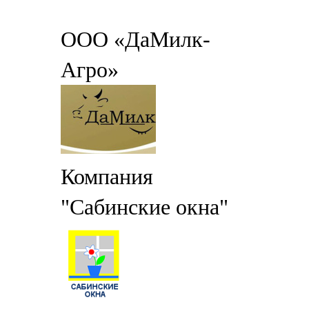
ООО «ДаМилк-
Агро»
Компания
"Сабинские окна"