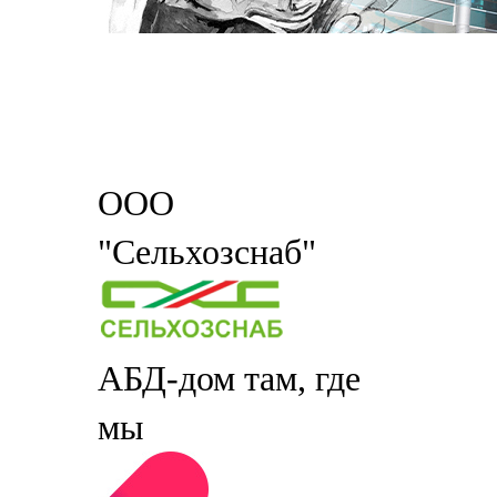
ООО
"Сельхозснаб"
АБД-дом там, где
мы