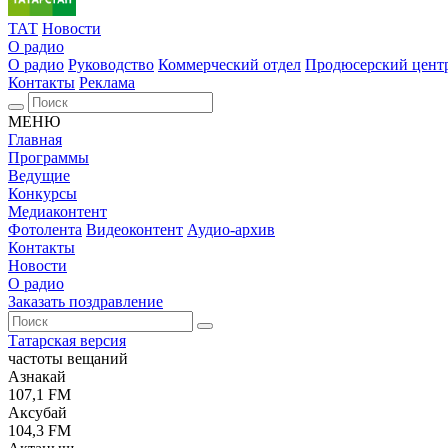
ТАТ
Новости
О радио
О радио
Руководство
Коммерческий отдел
Продюсерский цент
Контакты
Реклама
МЕНЮ
Главная
Программы
Ведущие
Конкурсы
Медиаконтент
Фотолента
Видеоконтент
Аудио-архив
Контакты
Новости
О радио
Заказать поздравление
Татарская версия
частоты вещаний
Азнакай
107,1 FM
Аксубай
104,3 FM