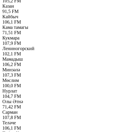
105,2 FM
Казан
91,5 FM
Кайбыч
106,1 FM
Кама тамагы
71,51 FM
Кукмара
107,9 FM
Лениногорский
102,1 FM
Мамадыш
106,2 FM
Минзәлә
107,3 FM
Мөслим
100,0 FM
Нурлат
104,7 FM
Олы Әтнә
71,42 FM
Сарман
107,8 FM
Теләче
106,1 FM