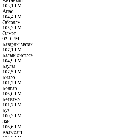
Актаныш
103,1 FM
Апас
104,4 FM
Әбсәләм
105,3 FM
Әлмәт
92,9 FM
Базарлы матак
107,1 FM
Балык бистәсе
104,9 FM
Баулы
107,5 FM
Биләр
101,7 FM
Болгар
106,0 FM
Бөгелмә
101,7 FM
Буа
100,3 FM
Зәй
106,6 FM
Кадыбаш