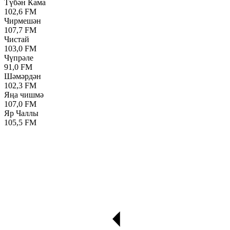
Түбән Кама
102,6 FM
Чирмешән
107,7 FM
Чистай
103,0 FM
Чүпрәле
91,0 FM
Шәмәрдән
102,3 FM
Яңа чишмә
107,0 FM
Яр Чаллы
105,5 FM