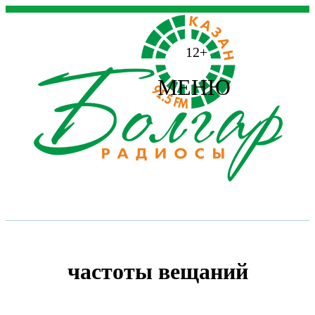
12+
МЕНЮ
частоты вещаний