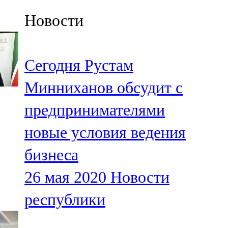
Казан
Новости
91,5 FM
Кайбыч
Сегодня Рустам
106,1 FM
Минниханов обсудит с
Кама тамагы
предпринимателями
71,51 FM
новые условия ведения
Кукмара
бизнеса
107,9 FM
26 мая 2020
Новости
Лениногорский
республики
102,1 FM