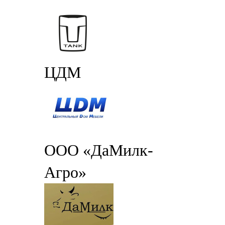
ЦДМ
ООО «ДаМилк-
Агро»