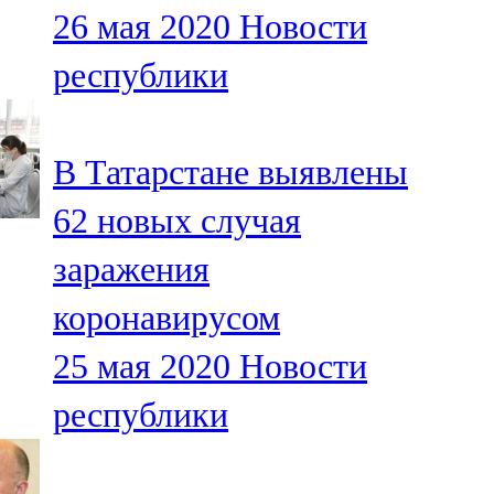
26 мая 2020
Новости
107,8 FM
республики
Теләче
106,1 FM
В Татарстане выявлены
Түбән Кама
62 новых случая
102,6 FM
заражения
Чирмешән
коронавирусом
107,7 FM
25 мая 2020
Новости
Чистай
республики
103,0 FM
Чүпрәле