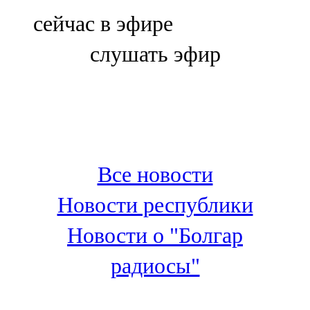
Болгар
сейчас в эфире
106,0 FM
слушать эфир
Бөгелмә
101,7 FM
Буа
100,3 FM
Все новости
Зәй
Новости республики
106,6 FM
Новости о "Болгар
Кадыбаш
радиосы"
105,2 FM