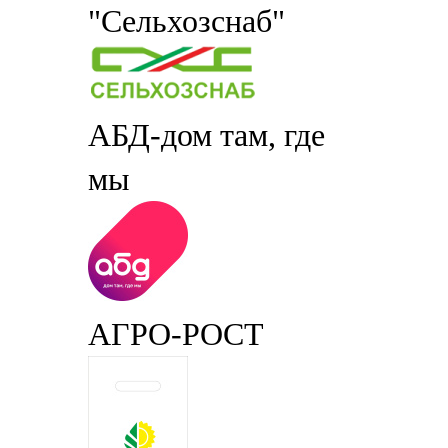
"Сельхозснаб"
АБД-дом там, где
мы
АГРО-РОСТ