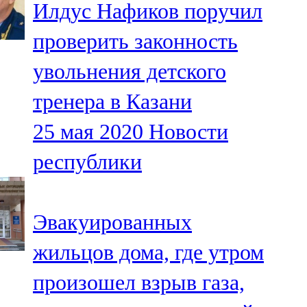
Илдус Нафиков поручил
91,0 FM
проверить законность
Шәмәрдән
увольнения детского
102,3 FM
тренера в Казани
Яңа чишмә
25 мая 2020
Новости
107,0 FM
республики
Яр Чаллы
105,5 FM
Эвакуированных
жильцов дома, где утром
произошел взрыв газа,