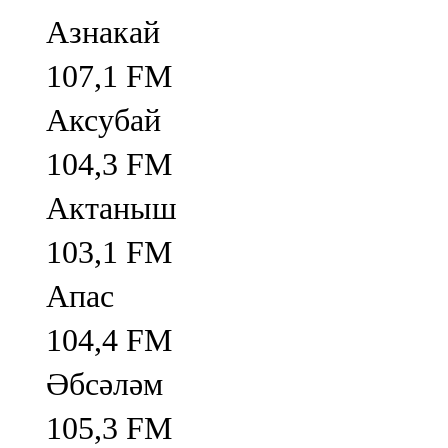
Азнакай
107,1 FM
Аксубай
104,3 FM
Актаныш
103,1 FM
Апас
104,4 FM
Әбсәләм
105,3 FM