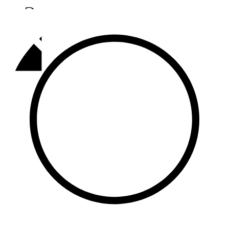
Әлмәт
92,9 FM
Базарлы матак
107,1 FM
Балык бистәсе
104,9 FM
Баулы
107,5 FM
Биләр
101,7 FM