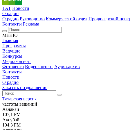
ТАТ
Новости
О радио
О радио
Руководство
Коммерческий отдел
Продюсерский цент
Контакты
Реклама
МЕНЮ
Главная
Программы
Ведущие
Конкурсы
Медиаконтент
Фотолента
Видеоконтент
Аудио-архив
Контакты
Новости
О радио
Заказать поздравление
Татарская версия
частоты вещаний
Азнакай
107,1 FM
Аксубай
104,3 FM