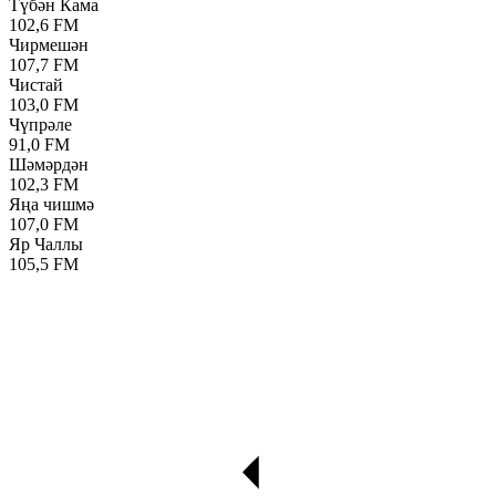
Түбән Кама
102,6 FM
Чирмешән
107,7 FM
Чистай
103,0 FM
Чүпрәле
91,0 FM
Шәмәрдән
102,3 FM
Яңа чишмә
107,0 FM
Яр Чаллы
105,5 FM