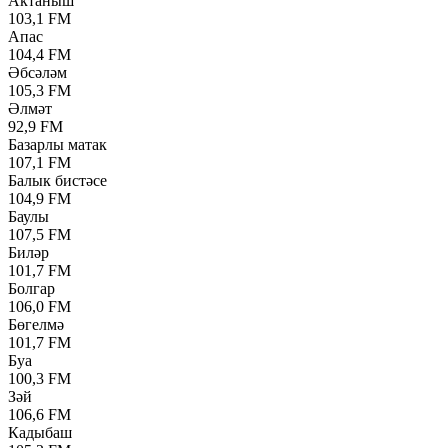
Актаныш
103,1 FM
Апас
104,4 FM
Әбсәләм
105,3 FM
Әлмәт
92,9 FM
Базарлы матак
107,1 FM
Балык бистәсе
104,9 FM
Баулы
107,5 FM
Биләр
101,7 FM
Болгар
106,0 FM
Бөгелмә
101,7 FM
Буа
100,3 FM
Зәй
106,6 FM
Кадыбаш