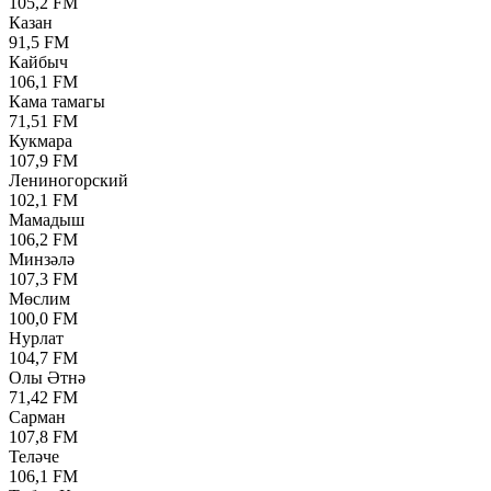
105,2 FM
Казан
91,5 FM
Кайбыч
106,1 FM
Кама тамагы
71,51 FM
Кукмара
107,9 FM
Лениногорский
102,1 FM
Мамадыш
106,2 FM
Минзәлә
107,3 FM
Мөслим
100,0 FM
Нурлат
104,7 FM
Олы Әтнә
71,42 FM
Сарман
107,8 FM
Теләче
106,1 FM