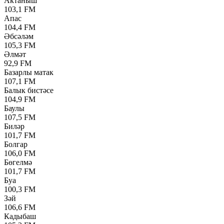
Актаныш
103,1 FM
Апас
104,4 FM
Әбсәләм
105,3 FM
Әлмәт
92,9 FM
Базарлы матак
107,1 FM
Балык бистәсе
104,9 FM
Баулы
107,5 FM
Биләр
101,7 FM
Болгар
106,0 FM
Бөгелмә
101,7 FM
Буа
100,3 FM
Зәй
106,6 FM
Кадыбаш