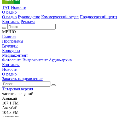
ТАТ
Новости
О радио
О радио
Руководство
Коммерческий отдел
Продюсерский цент
Контакты
Реклама
МЕНЮ
Главная
Программы
Ведущие
Конкурсы
Медиаконтент
Фотолента
Видеоконтент
Аудио-архив
Контакты
Новости
О радио
Заказать поздравление
Татарская версия
частоты вещаний
Азнакай
107,1 FM
Аксубай
104,3 FM