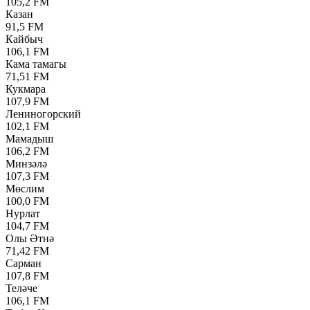
105,2 FM
Казан
91,5 FM
Кайбыч
106,1 FM
Кама тамагы
71,51 FM
Кукмара
107,9 FM
Лениногорский
102,1 FM
Мамадыш
106,2 FM
Минзәлә
107,3 FM
Мөслим
100,0 FM
Нурлат
104,7 FM
Олы Әтнә
71,42 FM
Сарман
107,8 FM
Теләче
106,1 FM