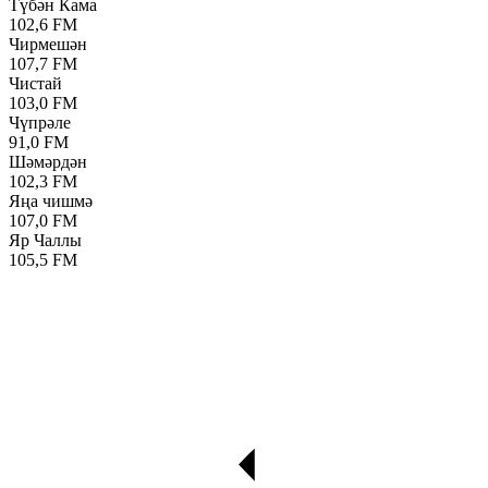
Түбән Кама
102,6 FM
Чирмешән
107,7 FM
Чистай
103,0 FM
Чүпрәле
91,0 FM
Шәмәрдән
102,3 FM
Яңа чишмә
107,0 FM
Яр Чаллы
105,5 FM