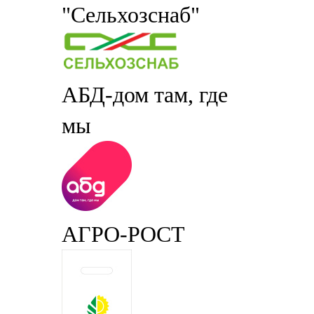
"Сельхозснаб"
АБД-дом там, где
мы
АГРО-РОСТ