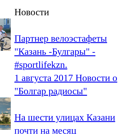
Казан
Новости
91,5 FM
Кайбыч
Партнер велоэстафеты
106,1 FM
"Казань -Булгары" -
Кама тамагы
#sportlifekzn.
71,51 FM
1 августа 2017
Новости о
Кукмара
"Болгар радиосы"
107,9 FM
Лениногорский
На шести улицах Казани
102,1 FM
почти на месяц