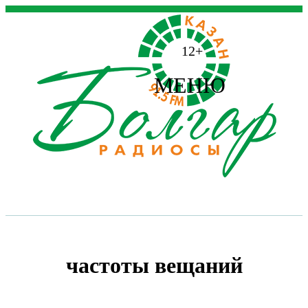
12+
МЕНЮ
частоты вещаний