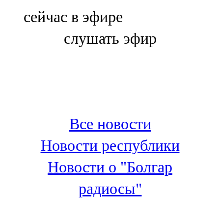
Болгар
сейчас в эфире
106,0 FM
слушать эфир
Бөгелмә
101,7 FM
Буа
100,3 FM
Все новости
Зәй
Новости республики
106,6 FM
Новости о "Болгар
Кадыбаш
радиосы"
105,2 FM