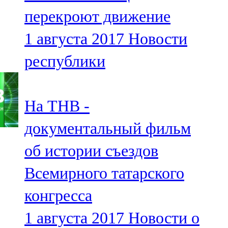
Мамадыш
перекроют движение
106,2 FM
1 августа 2017
Новости
Минзәлә
республики
107,3 FM
Мөслим
На ТНВ -
100,0 FM
документальный фильм
Нурлат
об истории съездов
104,7 FM
Всемирного татарского
Олы Әтнә
конгресса
71,42 FM
1 августа 2017
Новости о
Сарман