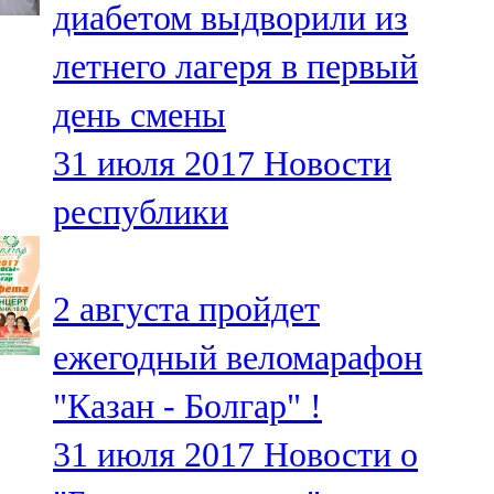
диабетом выдворили из
91,0 FM
летнего лагеря в первый
Шәмәрдән
день смены
102,3 FM
31 июля 2017
Новости
Яңа чишмә
республики
107,0 FM
Яр Чаллы
2 августа пройдет
105,5 FM
ежегодный веломарафон
"Казан - Болгар" !
31 июля 2017
Новости о