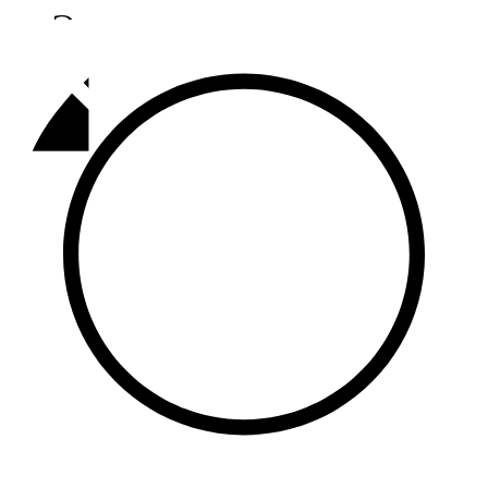
Әлмәт
92,9 FM
Базарлы матак
107,1 FM
Балык бистәсе
104,9 FM
Баулы
107,5 FM
Биләр
101,7 FM