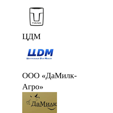
ЦДМ
ООО «ДаМилк-
Агро»