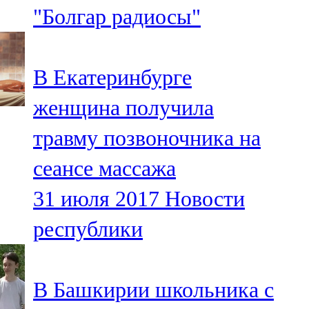
"Болгар радиосы"
107,8 FM
Теләче
В Екатеринбурге
106,1 FM
женщина получила
Түбән Кама
травму позвоночника на
102,6 FM
сеансе массажа
Чирмешән
31 июля 2017
Новости
107,7 FM
республики
Чистай
103,0 FM
В Башкирии школьника с
Чүпрәле