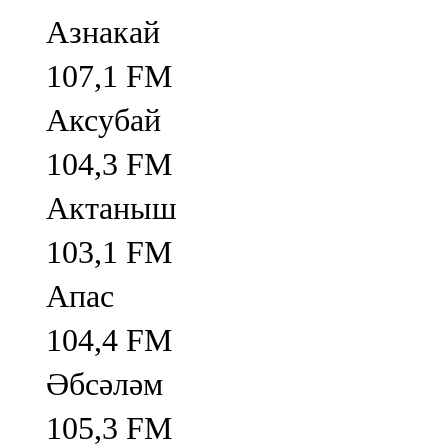
Азнакай
107,1 FM
Аксубай
104,3 FM
Актаныш
103,1 FM
Апас
104,4 FM
Әбсәләм
105,3 FM