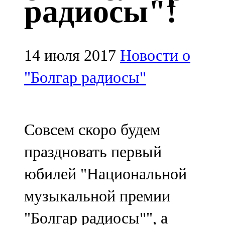
радиосы"!
Казан
91,5 FM
Кайбыч
14 июля 2017
Новости о
106,1 FM
"Болгар радиосы"
Кама тамагы
71,51 FM
Совсем скоро будем
Кукмара
праздновать первый
107,9 FM
юбилей "Национальной
Лениногорский
музыкальной премии
102,1 FM
"Болгар радиосы"", а