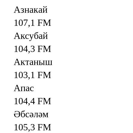
Азнакай
107,1 FM
Аксубай
104,3 FM
Актаныш
103,1 FM
Апас
104,4 FM
Әбсәләм
105,3 FM