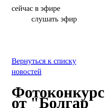
Болгар
сейчас в эфире
106,0 FM
слушать эфир
Бөгелмә
101,7 FM
Буа
100,3 FM
Вернуться к списку
Зәй
новостей
106,6 FM
Фотоконкурс
Кадыбаш
от "Болгар
105,2 FM