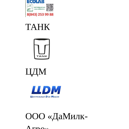
ТАНК
ЦДМ
ООО «ДаМилк-
Агро»