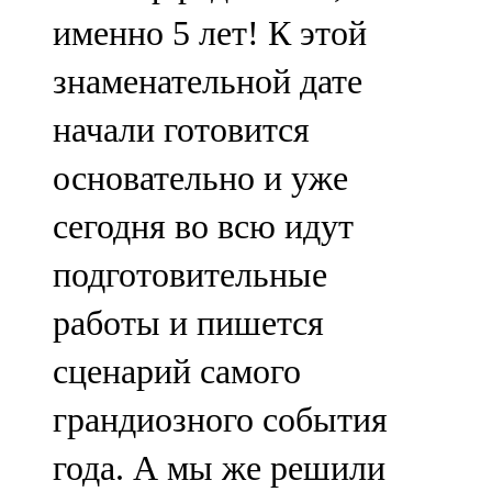
Мамадыш
именно 5 лет! К этой
106,2 FM
знаменательной дате
Минзәлә
начали готовится
107,3 FM
основательно и уже
Мөслим
сегодня во всю идут
100,0 FM
подготовительные
Нурлат
работы и пишется
104,7 FM
сценарий самого
Олы Әтнә
грандиозного события
71,42 FM
года. А мы же решили
Сарман