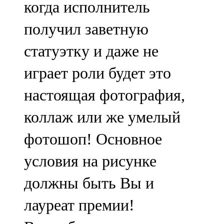
когда исполнитель
91,0 FM
получил заветную
Шәмәрдән
статуэтку и даже не
102,3 FM
играет роли будет это
Яңа чишмә
настоящая фотография,
107,0 FM
коллаж или же умелый
Яр Чаллы
фотошоп! Основное
105,5 FM
условия на рисунке
должны быть Вы и
лауреат премии!