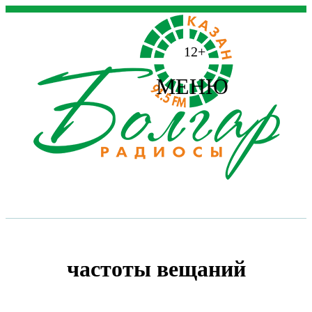
12+
МЕНЮ
частоты вещаний