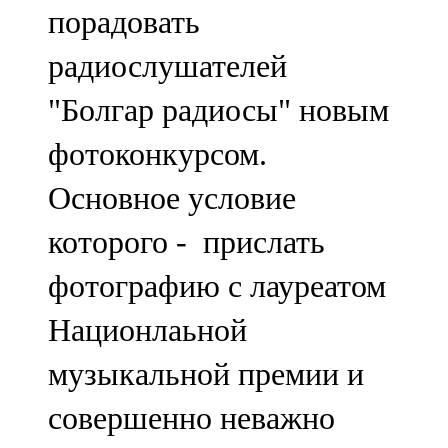
порадовать
107,8 FM
радиослушателей
Теләче
"Болгар радиосы" новым
106,1 FM
фотоконкурсом.
Түбән Кама
Основное условие
102,6 FM
которого - прислать
Чирмешән
фотографию с лауреатом
107,7 FM
Национлаьной
Чистай
музыкальной премии и
103,0 FM
совершенно неважно
Чүпрәле