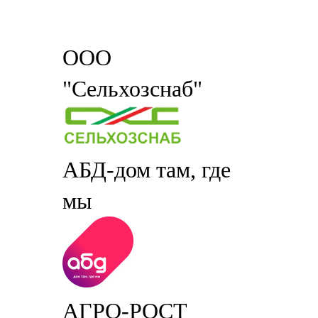
ООО
"Сельхозснаб"
АБД-дом там, где
мы
АГРО-РОСТ