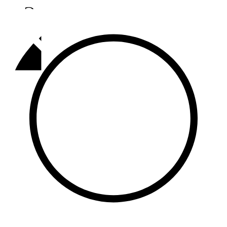
Әлмәт
92,9 FM
Базарлы матак
107,1 FM
Балык бистәсе
104,9 FM
Баулы
107,5 FM
Биләр
101,7 FM