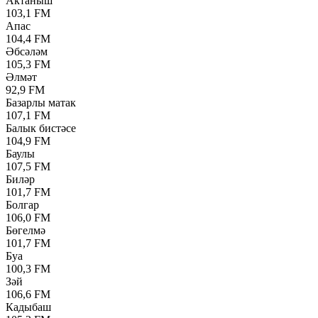
Актаныш
103,1 FM
Апас
104,4 FM
Әбсәләм
105,3 FM
Әлмәт
92,9 FM
Базарлы матак
107,1 FM
Балык бистәсе
104,9 FM
Баулы
107,5 FM
Биләр
101,7 FM
Болгар
106,0 FM
Бөгелмә
101,7 FM
Буа
100,3 FM
Зәй
106,6 FM
Кадыбаш