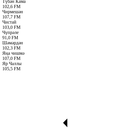
Түбән Кама
102,6 FM
Чирмешән
107,7 FM
Чистай
103,0 FM
Чүпрәле
91,0 FM
Шәмәрдән
102,3 FM
Яңа чишмә
107,0 FM
Яр Чаллы
105,5 FM