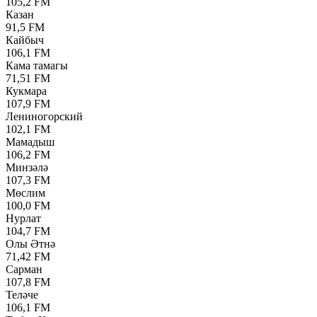
105,2 FM
Казан
91,5 FM
Кайбыч
106,1 FM
Кама тамагы
71,51 FM
Кукмара
107,9 FM
Лениногорский
102,1 FM
Мамадыш
106,2 FM
Минзәлә
107,3 FM
Мөслим
100,0 FM
Нурлат
104,7 FM
Олы Әтнә
71,42 FM
Сарман
107,8 FM
Теләче
106,1 FM