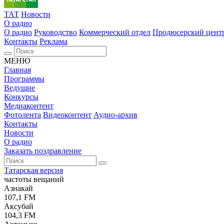
ТАТ
Новости
О радио
О радио
Руководство
Коммерческий отдел
Продюсерский цент
Контакты
Реклама
МЕНЮ
Главная
Программы
Ведущие
Конкурсы
Медиаконтент
Фотолента
Видеоконтент
Аудио-архив
Контакты
Новости
О радио
Заказать поздравление
Татарская версия
частоты вещаний
Азнакай
107,1 FM
Аксубай
104,3 FM