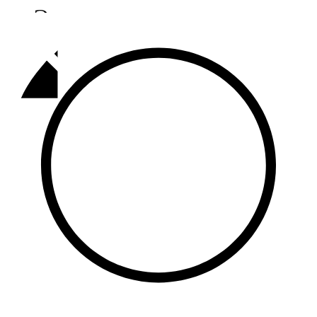
Әлмәт
92,9 FM
Базарлы матак
107,1 FM
Балык бистәсе
104,9 FM
Баулы
107,5 FM
Биләр
101,7 FM