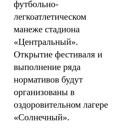
футбольно-
91,0 FM
легкоатлетическом
Шәмәрдән
манеже стадиона
102,3 FM
«Центральный».
Яңа чишмә
Открытие фестиваля и
107,0 FM
выполнение ряда
Яр Чаллы
нормативов будут
105,5 FM
организованы в
оздоровительном лагере
«Солнечный».