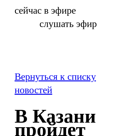
Болгар
сейчас в эфире
106,0 FM
слушать эфир
Бөгелмә
101,7 FM
Буа
100,3 FM
Вернуться к списку
Зәй
новостей
106,6 FM
В Казани
Кадыбаш
пройдет
105,2 FM