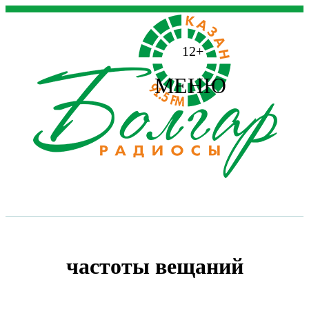
12+
МЕНЮ
частоты вещаний