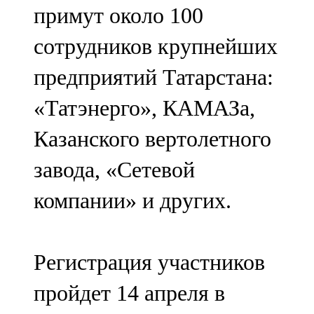
примут около 100
107,8 FM
сотрудников крупнейших
Теләче
предприятий Татарстана:
106,1 FM
«Татэнерго», КАМАЗа,
Түбән Кама
Казанского вертолетного
102,6 FM
завода, «Сетевой
Чирмешән
компании» и других.
107,7 FM
Чистай
Регистрация участников
103,0 FM
пройдет 14 апреля в
Чүпрәле