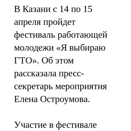
Мамадыш
В Казани с 14 по 15
106,2 FM
апреля пройдет
Минзәлә
фестиваль работающей
107,3 FM
молодежи «Я выбираю
Мөслим
ГТО». Об этом
100,0 FM
рассказала пресс-
Нурлат
секретарь мероприятия
104,7 FM
Елена Остроумова.
Олы Әтнә
71,42 FM
Участие в фестивале
Сарман