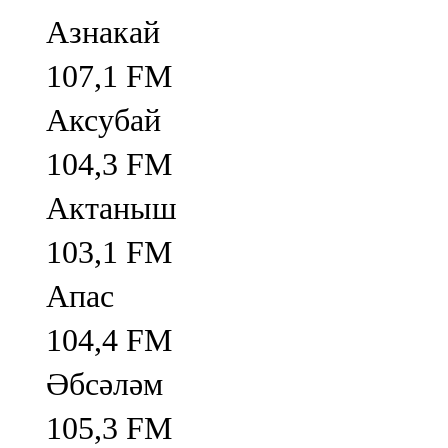
Азнакай
107,1 FM
Аксубай
104,3 FM
Актаныш
103,1 FM
Апас
104,4 FM
Әбсәләм
105,3 FM