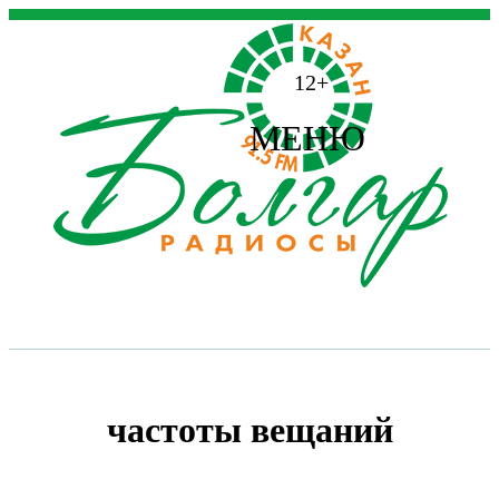
12+
МЕНЮ
частоты вещаний