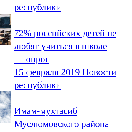
республики
107,8 FM
Теләче
72% российских детей не
106,1 FM
любят учиться в школе
Түбән Кама
— опрос
102,6 FM
15 февраля 2019
Новости
Чирмешән
республики
107,7 FM
Чистай
Имам-мухтасиб
103,0 FM
Муслюмовского района
Чүпрәле