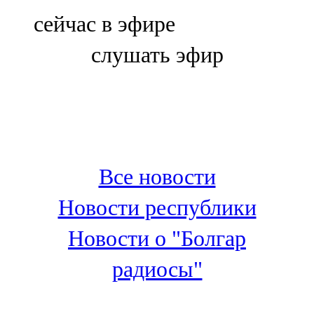
Болгар
сейчас в эфире
106,0 FM
слушать эфир
Бөгелмә
101,7 FM
Буа
100,3 FM
Все новости
Зәй
Новости республики
106,6 FM
Новости о "Болгар
Кадыбаш
радиосы"
105,2 FM