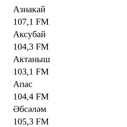
Азнакай
107,1 FM
Аксубай
104,3 FM
Актаныш
103,1 FM
Апас
104,4 FM
Әбсәләм
105,3 FM