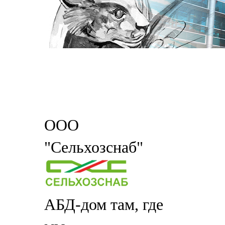
ООО
"Сельхозснаб"
АБД-дом там, где