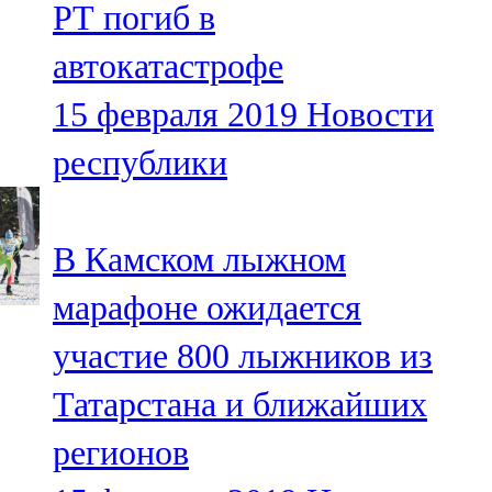
РТ погиб в
91,0 FM
автокатастрофе
Шәмәрдән
15 февраля 2019
Новости
102,3 FM
республики
Яңа чишмә
107,0 FM
В Камском лыжном
Яр Чаллы
марафоне ожидается
105,5 FM
участие 800 лыжников из
Татарстана и ближайших
регионов