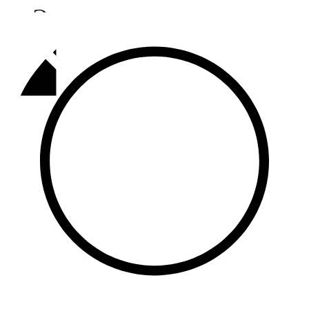
Әлмәт
92,9 FM
Базарлы матак
107,1 FM
Балык бистәсе
104,9 FM
Баулы
107,5 FM
Биләр
101,7 FM