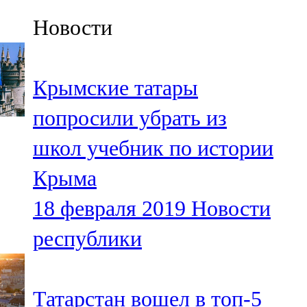
Казан
Новости
91,5 FM
Кайбыч
Крымские татары
106,1 FM
попросили убрать из
Кама тамагы
школ учебник по истории
71,51 FM
Крыма
Кукмара
18 февраля 2019
Новости
107,9 FM
республики
Лениногорский
102,1 FM
Татарстан вошел в топ-5