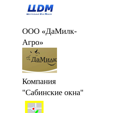
ООО «ДаМилк-
Агро»
Компания
"Сабинские окна"