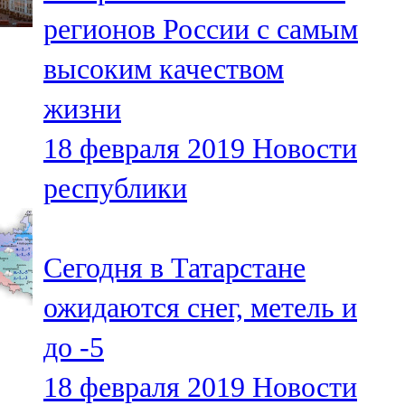
Мамадыш
регионов России с самым
106,2 FM
высоким качеством
Минзәлә
жизни
107,3 FM
18 февраля 2019
Новости
Мөслим
республики
100,0 FM
Нурлат
Сегодня в Татарстане
104,7 FM
ожидаются снег, метель и
Олы Әтнә
до -5
71,42 FM
18 февраля 2019
Новости
Сарман