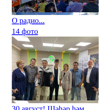
О радио...
14 фото
30 август! Шәһәр һәм