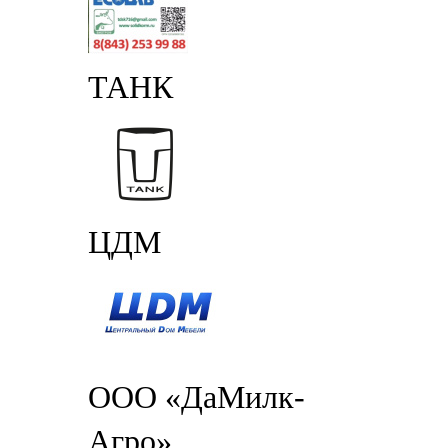
ТАНК
ЦДМ
ООО «ДаМилк-
Агро»