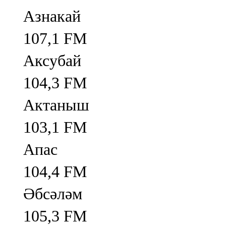
Азнакай
107,1 FM
Аксубай
104,3 FM
Актаныш
103,1 FM
Апас
104,4 FM
Әбсәләм
105,3 FM