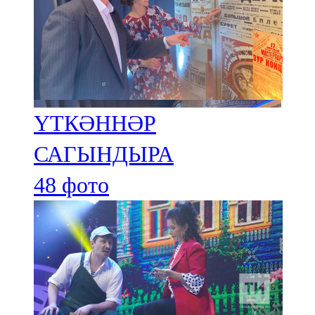
91,0 FM
Шәмәрдән
102,3 FM
Яңа чишмә
ҮТКӘННӘР
107,0 FM
САГЫНДЫРА
Яр Чаллы
48 фото
105,5 FM