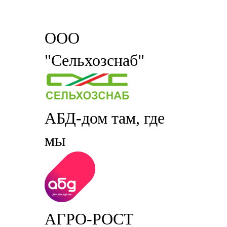
ООО
"Сельхозснаб"
АБД-дом там, где
мы
АГРО-РОСТ