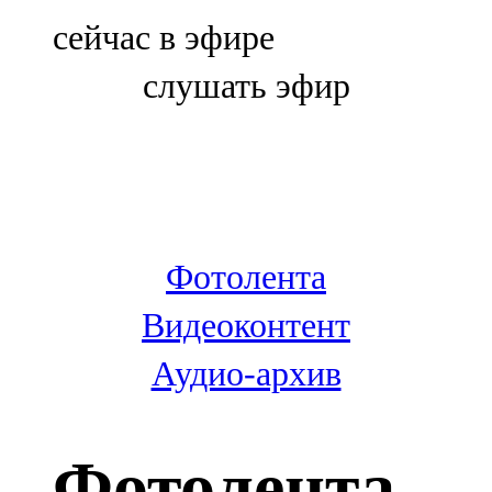
Болгар
сейчас в эфире
106,0 FM
слушать эфир
Бөгелмә
101,7 FM
Буа
100,3 FM
Фотолента
Зәй
Видеоконтент
106,6 FM
Аудио-архив
Кадыбаш
105,2 FM
Фотолента