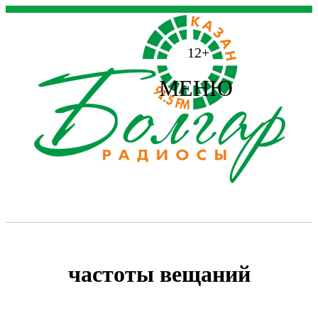
12+
МЕНЮ
частоты вещаний