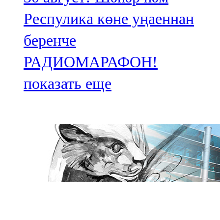
Респулика көне уңаеннан
беренче
РАДИОМАРАФОН!
показать еще