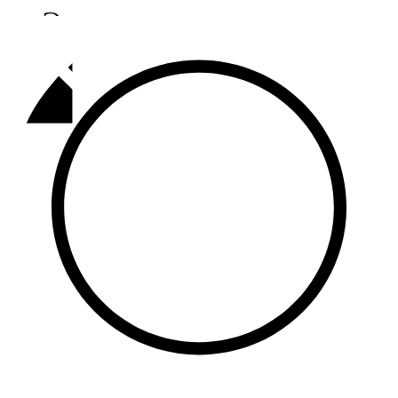
Әлмәт
92,9 FM
Базарлы матак
107,1 FM
Балык бистәсе
104,9 FM
Баулы
107,5 FM
Биләр
101,7 FM