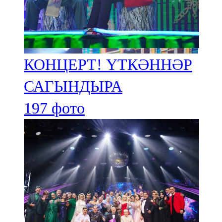
КОНЦЕРТ! ҮТКӘННӘР
САГЫНДЫРА
197 фото