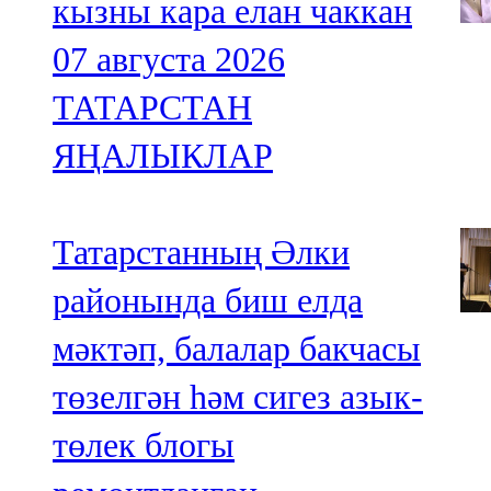
кызны кара елан чаккан
07 августа 2026
ТАТАРСТАН
ЯҢАЛЫКЛАР
Татарстанның Әлки
районында биш елда
мәктәп, балалар бакчасы
төзелгән һәм сигез азык-
төлек блогы