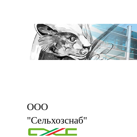
ООО
"Сельхозснаб"