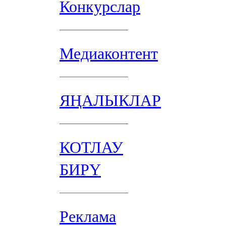
Конкурслар
Медиаконтент
ЯҢАЛЫКЛАР
КОТЛАУ
БИРҮ
Реклама