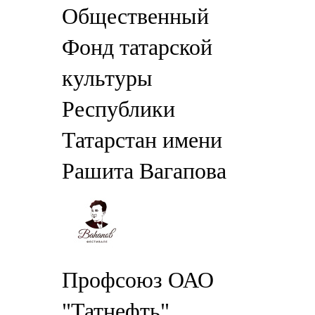
Общественный
Фонд татарской
культуры
Республики
Татарстан имени
Рашита Вагапова
Профсоюз ОАО
"Татнефть"