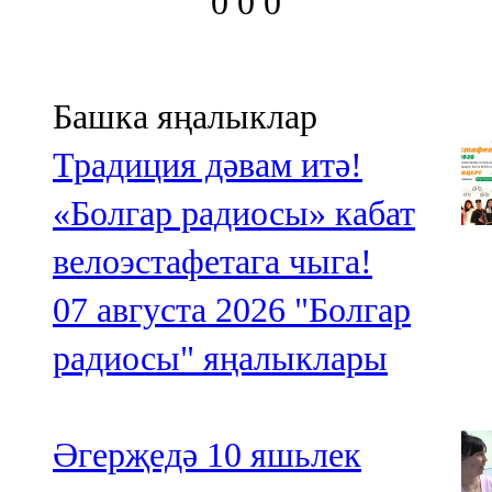
0
0
0
Башка яңалыклар
Традиция дәвам итә!
«Болгар радиосы» кабат
велоэстафетага чыга!
07 августа 2026
"Болгар
радиосы" яңалыклары
Әгерҗедә 10 яшьлек