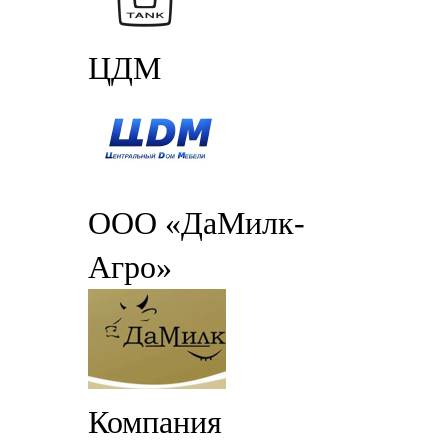
ЦДМ
ООО «ДаМилк-
Агро»
Компания