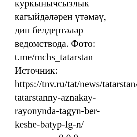
куркынычсызлык
кагыйдәләрен үтәмәү,
дип белдертәләр
ведомствода. Фото:
t.me/mchs_tatarstan
Источник:
https://tnv.ru/tat/news/tatarsta
tatarstanny-aznakay-
rayonynda-tagyn-ber-
keshe-batyp-lg-n/