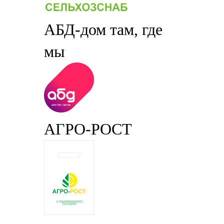
АБД-дом там, где
мы
АГРО-РОСТ