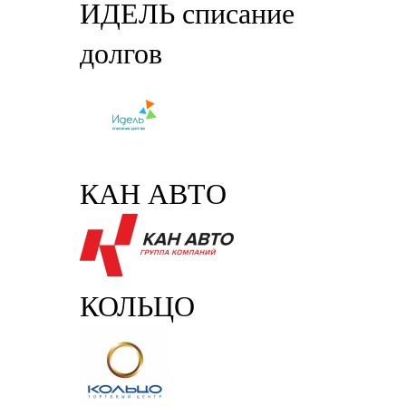
ИДЕЛЬ списание
долгов
КАН АВТО
КОЛЬЦО