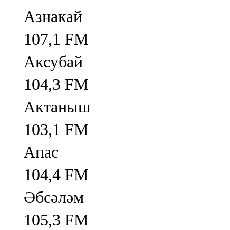
Азнакай
107,1 FM
Аксубай
104,3 FM
Актаныш
103,1 FM
Апас
104,4 FM
Әбсәләм
105,3 FM