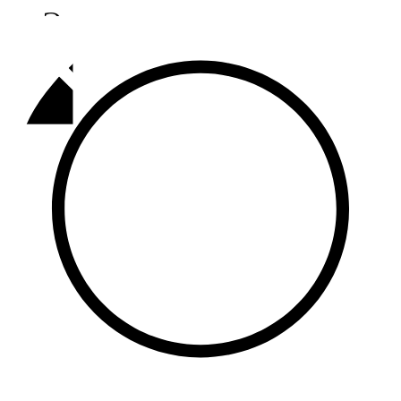
Әлмәт
92,9 FM
Базарлы матак
107,1 FM
Балык бистәсе
104,9 FM
Баулы
107,5 FM
Биләр
101,7 FM