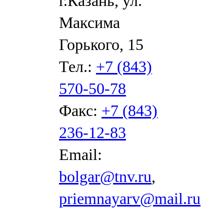
г.Казань, ул.
Максима
Горького, 15
Тел.:
+7 (843)
570-50-78
Факс:
+7 (843)
236-12-83
Email:
bolgar@tnv.ru
,
priemnayarv@mail.ru