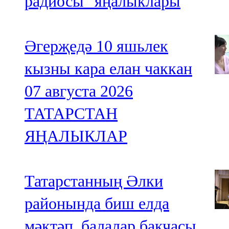
радиосы" яңалыклары
Әгерҗедә 10 яшьлек
кызны кара елан чаккан
07 августа 2026
ТАТАРСТАН
ЯҢАЛЫКЛАР
Татарстанның Әлки
районында биш елда
мәктәп, балалар бакчасы