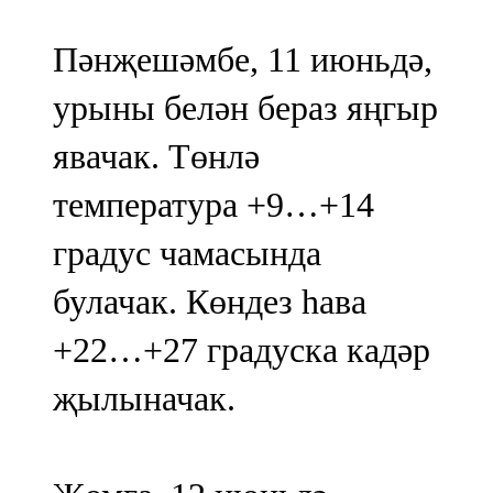
Пәнҗешәмбе, 11 июньдә,
урыны белән бераз яңгыр
явачак. Төнлә
температура +9…+14
градус чамасында
булачак. Көндез һава
+22…+27 градуска кадәр
җылыначак.