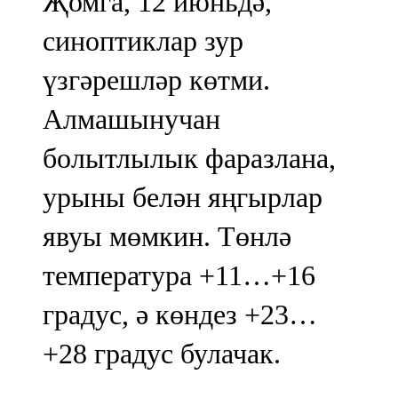
Җомга, 12 июньдә,
синоптиклар зур
үзгәрешләр көтми.
Алмашынучан
болытлылык фаразлана,
урыны белән яңгырлар
явуы мөмкин. Төнлә
температура +11…+16
градус, ә көндез +23…
+28 градус булачак.