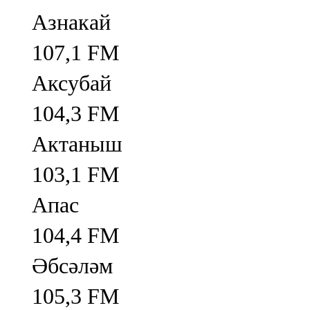
Азнакай
107,1 FM
Аксубай
104,3 FM
Актаныш
103,1 FM
Апас
104,4 FM
Әбсәләм
105,3 FM