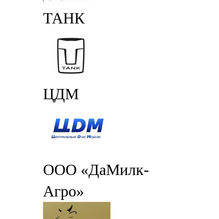
ТАНК
ЦДМ
ООО «ДаМилк-
Агро»