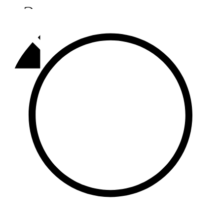
Әлмәт
92,9 FM
Базарлы матак
107,1 FM
Балык бистәсе
104,9 FM
Баулы
107,5 FM
Биләр
101,7 FM