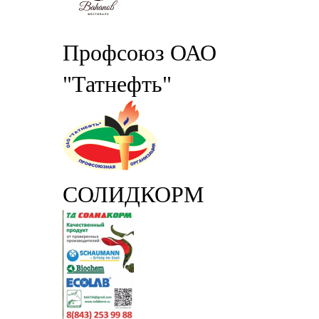
Профсоюз ОАО
"Татнефть"
СОЛИДКОРМ