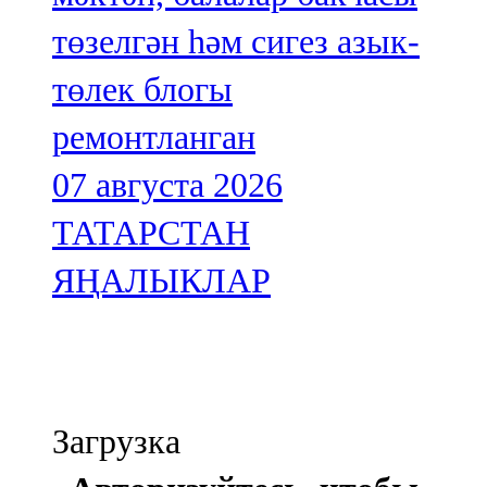
төзелгән һәм сигез азык-
төлек блогы
ремонтланган
07 августа 2026
ТАТАРСТАН
ЯҢАЛЫКЛАР
Загрузка