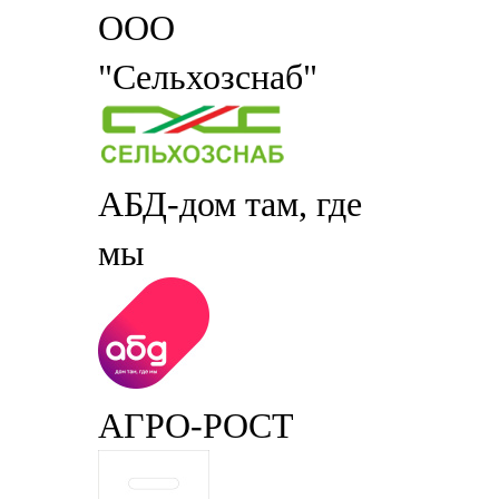
ООО
"Сельхозснаб"
АБД-дом там, где
мы
АГРО-РОСТ