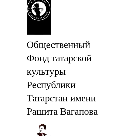
Общественный
Фонд татарской
культуры
Республики
Татарстан имени
Рашита Вагапова