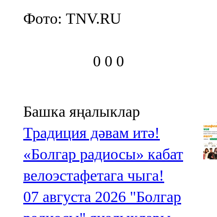
Фото: TNV.RU
0
0
0
Башка яңалыклар
Традиция дәвам итә!
«Болгар радиосы» кабат
велоэстафетага чыга!
07 августа 2026
"Болгар