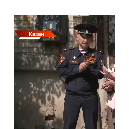
Мамадыш
106,2 FM
Минзәлә
107,3 FM
Мөслим
100,0 FM
Нурлат
104,7 FM
Олы Әтнә
71,42 FM
Сарман