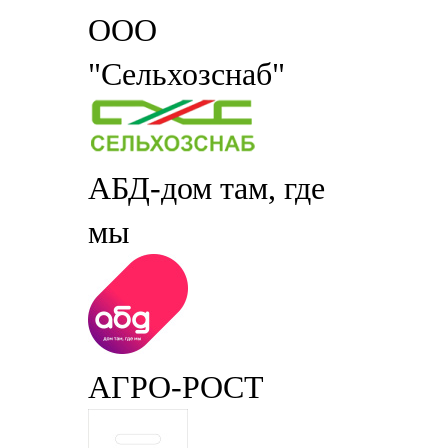
ООО
"Сельхозснаб"
АБД-дом там, где
мы
АГРО-РОСТ