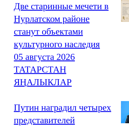
Две старинные мечети в
Нурлатском районе
станут объектами
культурного наследия
05 августа 2026
ТАТАРСТАН
ЯҢАЛЫКЛАР
Путин наградил четырех
представителей