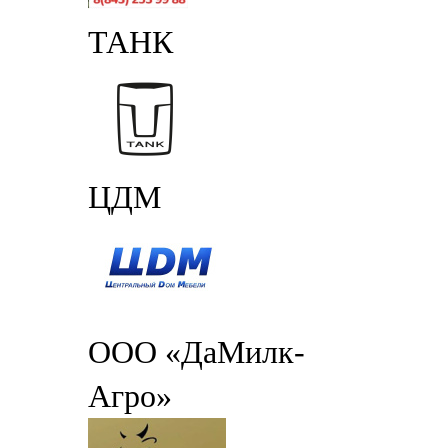
ТАНК
ЦДМ
ООО «ДаМилк-
Агро»