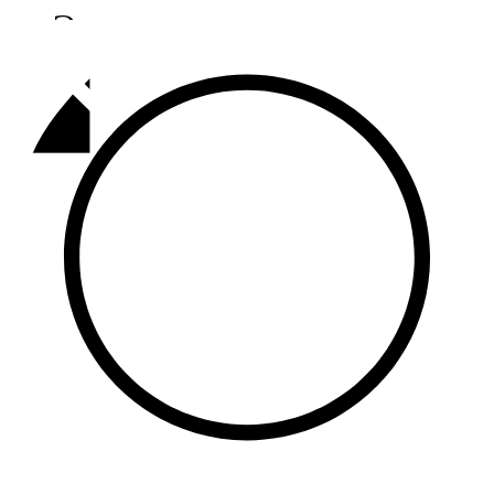
Әлмәт
92,9 FM
Базарлы матак
107,1 FM
Балык бистәсе
104,9 FM
Баулы
107,5 FM
Биләр
101,7 FM