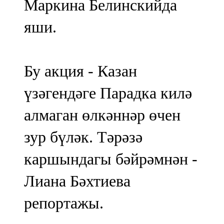
Маркина Белинскийда
яши.
Бу акция - Казан
үзәгендәге Парадка килә
алмаган өлкәннәр өчен
зур бүләк. Тәрәзә
каршындагы бәйрәмнән -
Лиана Бәхтиева
репортажы.