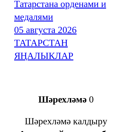
Татарстана орденами и
медалями
05 августа 2026
ТАТАРСТАН
ЯҢАЛЫКЛАР
Шәрехләмә
0
Шәрехләмә калдыру