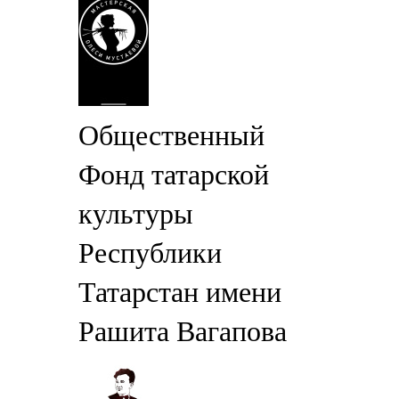
Общественный
Фонд татарской
культуры
Республики
Татарстан имени
Рашита Вагапова