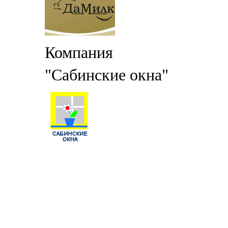
Компания
"Сабинские окна"