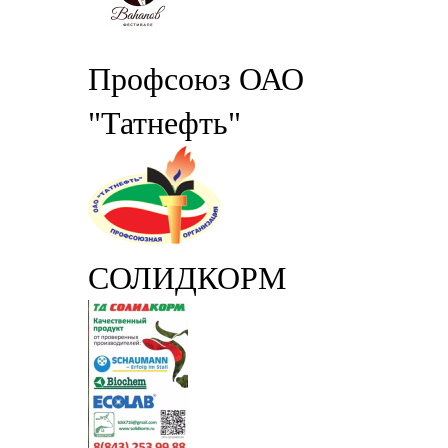
Профсоюз ОАО
"Татнефть"
СОЛИДКОРМ