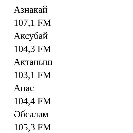
Азнакай
107,1 FM
Аксубай
104,3 FM
Актаныш
103,1 FM
Апас
104,4 FM
Әбсәләм
105,3 FM