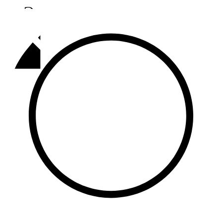
Әлмәт
92,9 FM
Базарлы матак
107,1 FM
Балык бистәсе
104,9 FM
Баулы
107,5 FM
Биләр
101,7 FM