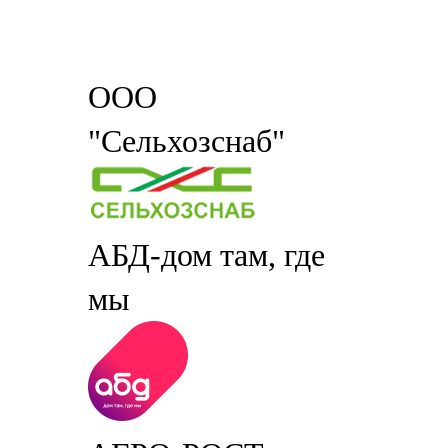
ООО
"Сельхозснаб"
АБД-дом там, где
мы