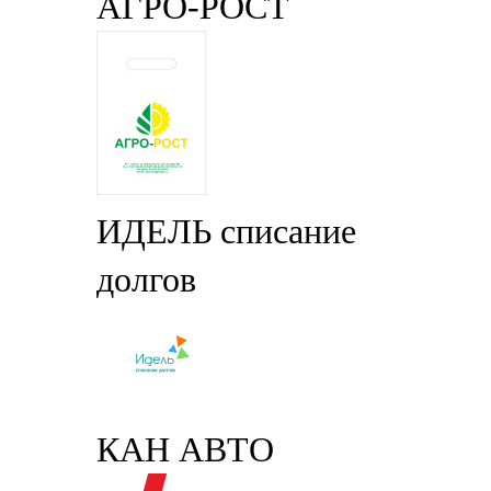
АГРО-РОСТ
ИДЕЛЬ списание
долгов
КАН АВТО