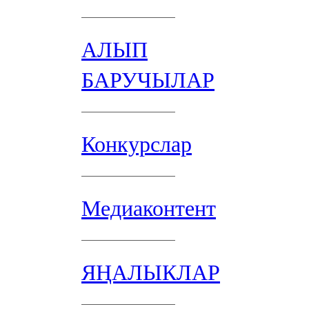
АЛЫП
БАРУЧЫЛАР
Конкурслар
Медиаконтент
ЯҢАЛЫКЛАР