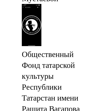
Общественный
Фонд татарской
культуры
Республики
Татарстан имени
Рашита Вагапова