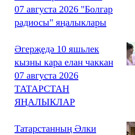
07 августа 2026
"Болгар
радиосы" яңалыклары
Әгерҗедә 10 яшьлек
кызны кара елан чаккан
07 августа 2026
ТАТАРСТАН
ЯҢАЛЫКЛАР
Татарстанның Әлки