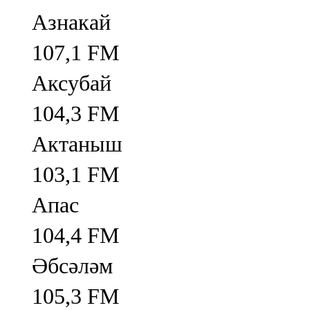
Азнакай
107,1 FM
Аксубай
104,3 FM
Актаныш
103,1 FM
Апас
104,4 FM
Әбсәләм
105,3 FM