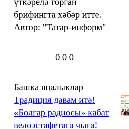
үткәрелә торган
брифингта хәбәр итте.
Автор: "Татар-информ"
0
0
0
Башка яңалыклар
Традиция дәвам итә!
«Болгар радиосы» кабат
велоэстафетага чыга!