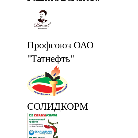
Профсоюз ОАО
"Татнефть"
СОЛИДКОРМ