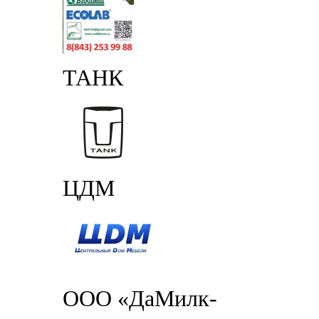
ТАНК
ЦДМ
ООО «ДаМилк-