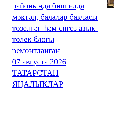
районында биш елда
мәктәп, балалар бакчасы
төзелгән һәм сигез азык-
төлек блогы
ремонтланган
07 августа 2026
ТАТАРСТАН
ЯҢАЛЫКЛАР