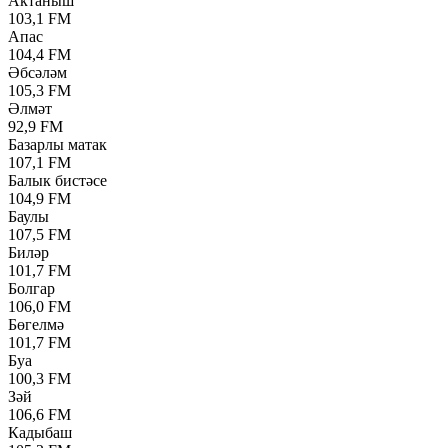
Актаныш
103,1 FM
Апас
104,4 FM
Әбсәләм
105,3 FM
Әлмәт
92,9 FM
Базарлы матак
107,1 FM
Балык бистәсе
104,9 FM
Баулы
107,5 FM
Биләр
101,7 FM
Болгар
106,0 FM
Бөгелмә
101,7 FM
Буа
100,3 FM
Зәй
106,6 FM
Кадыбаш