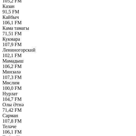
105,2 FM
Казан
91,5 FM
Кайбыч
106,1 FM
Кама тамагы
71,51 FM
Кукмара
107,9 FM
Лениногорский
102,1 FM
Мамадыш
106,2 FM
Минзәлә
107,3 FM
Мөслим
100,0 FM
Нурлат
104,7 FM
Олы Әтнә
71,42 FM
Сарман
107,8 FM
Теләче
106,1 FM