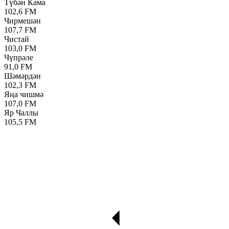
Түбән Кама
102,6 FM
Чирмешән
107,7 FM
Чистай
103,0 FM
Чүпрәле
91,0 FM
Шәмәрдән
102,3 FM
Яңа чишмә
107,0 FM
Яр Чаллы
105,5 FM