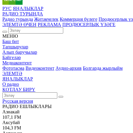
РУС
ЯҢАЛЫКЛАР
РАДИО ТУРЫНДА
Радио турында
Җитәкчелек
Коммерция бүлеге
Продюсерлык үз
ЭЛЕМТӘ ӨЧЕН
РЕКЛАМА
ПРОДЮСЕРЛЫК ҮЗӘГЕ
МЕНЮ
Баш бит
Тапшырулар
Алып баручылар
Бәйгеләр
Медиаконтент
Фототасма
Видеоконтент
Аудио-архив
Болгарда жырлыйм
ЭЛЕМТӘ
ЯҢАЛЫКЛАР
О радио
КОТЛАУ БИРҮ
Русская версия
РАДИО ЕШЛЫКЛАРЫ
Азнакай
107,1 FM
Аксубай
104,3 FM