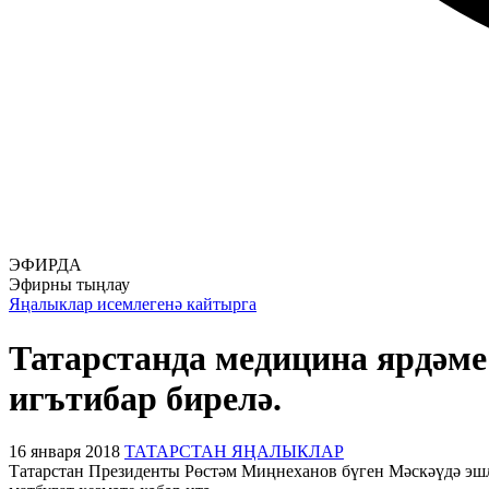
ЭФИРДА
Эфирны тыңлау
Яңалыклар исемлегенә кайтырга
Татарстанда медицина ярдәме 
игътибар бирелә.
16 января 2018
ТАТАРСТАН ЯҢАЛЫКЛАР
Татарстан Президенты Рөстәм Миңнеханов бүген Мәскәүдә эшл