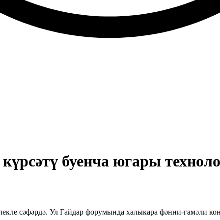
күрсәтү буенча югары техноло
екле сәфәрдә. Ул Гайдар форумында халыкара фәнни-гамәли ко