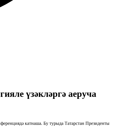
гияле үзәкләргә аеруча
нференциядә катнаша. Бу турыда Татарстан Президенты