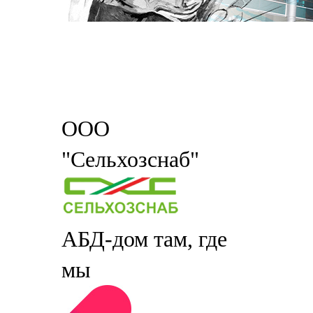
ООО
"Сельхозснаб"
АБД-дом там, где
мы