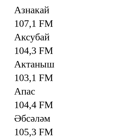
Азнакай
107,1 FM
Аксубай
104,3 FM
Актаныш
103,1 FM
Апас
104,4 FM
Әбсәләм
105,3 FM