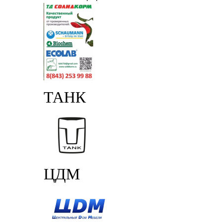
ТАНК
ЦДМ