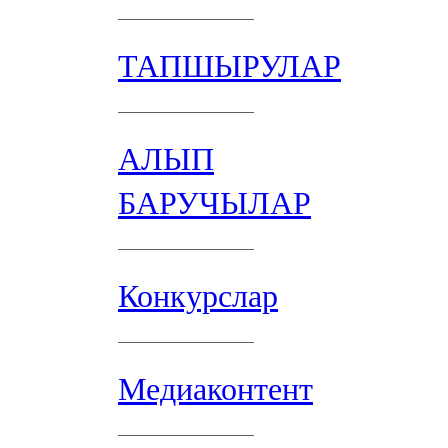
ТАПШЫРУЛАР
АЛЫП
БАРУЧЫЛАР
Конкурслар
Медиаконтент