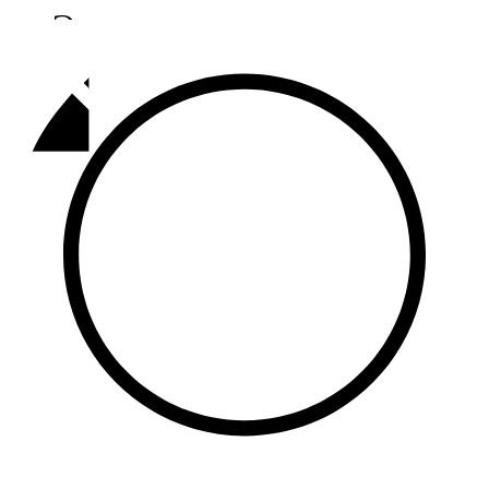
Әлмәт
92,9 FM
Базарлы матак
107,1 FM
Балык бистәсе
104,9 FM
Баулы
107,5 FM
Биләр
101,7 FM