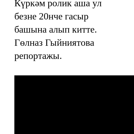
Күркәм ролик аша ул
безне 20нче гасыр
башына алып китте.
Гөлназ Гыйниятова
репортажы.