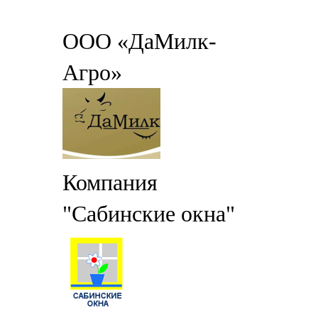
ООО «ДаМилк-
Агро»
Компания
"Сабинские окна"