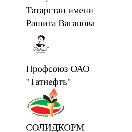
Татарстан имени
Рашита Вагапова
Профсоюз ОАО
"Татнефть"
СОЛИДКОРМ