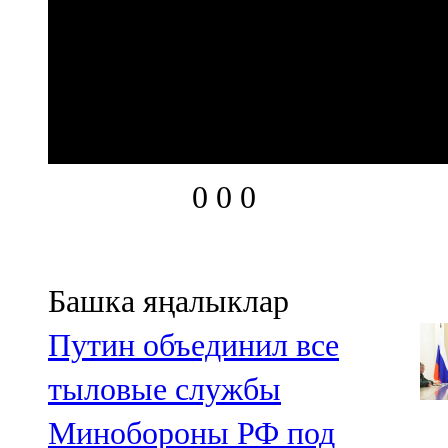
0
0
0
Башка яңалыклар
Путин объединил все
тыловые службы
Минобороны РФ под