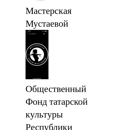
Мастерская
Мустаевой
Общественный
Фонд татарской
культуры
Республики