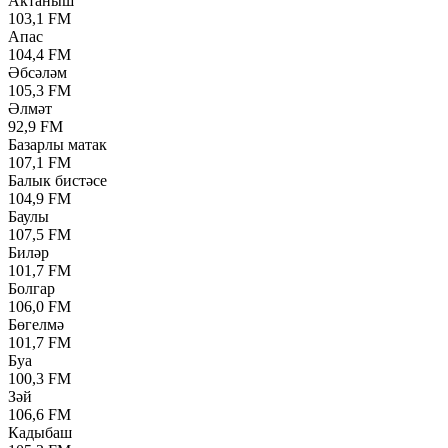
Актаныш
103,1 FM
Апас
104,4 FM
Әбсәләм
105,3 FM
Әлмәт
92,9 FM
Базарлы матак
107,1 FM
Балык бистәсе
104,9 FM
Баулы
107,5 FM
Биләр
101,7 FM
Болгар
106,0 FM
Бөгелмә
101,7 FM
Буа
100,3 FM
Зәй
106,6 FM
Кадыбаш