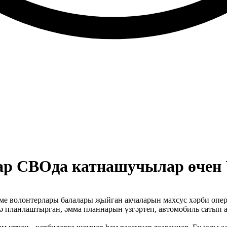
ар СВОда катнашучылар өчен 
ме волонтерлары балалары җыйган акчаларын махсус хәрби опе
ә планлаштырган, әмма планнарын үзгәртеп, автомобиль сатып а