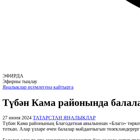
ЭФИРДА
Эфирны тыңлау
Яңалыклар исемлегенә кайтырга
Түбән Кама районында балал
27 июня 2024
ТАТАРСТАН ЯҢАЛЫКЛАР
Түбән Кама районының Благодатная авылыннан «Благо» төрке
тоткан. Алар үзләре өчен балалар мәйданчыгын төзекләндерерг