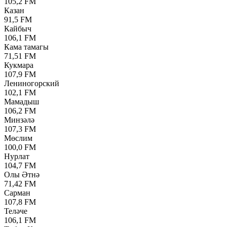
105,2 FM
Казан
91,5 FM
Кайбыч
106,1 FM
Кама тамагы
71,51 FM
Кукмара
107,9 FM
Лениногорский
102,1 FM
Мамадыш
106,2 FM
Минзәлә
107,3 FM
Мөслим
100,0 FM
Нурлат
104,7 FM
Олы Әтнә
71,42 FM
Сарман
107,8 FM
Теләче
106,1 FM