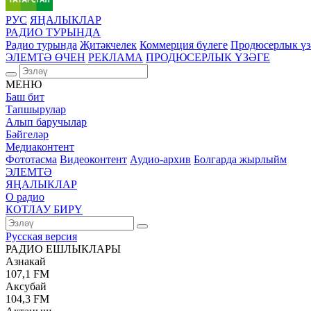
РУС
ЯҢАЛЫКЛАР
РАДИО ТУРЫНДА
Радио турында
Җитәкчелек
Коммерция бүлеге
Продюсерлык үз
ЭЛЕМТӘ ӨЧЕН
РЕКЛАМА
ПРОДЮСЕРЛЫК ҮЗӘГЕ
МЕНЮ
Баш бит
Тапшырулар
Алып баручылар
Бәйгеләр
Медиаконтент
Фототасма
Видеоконтент
Аудио-архив
Болгарда жырлыйм
ЭЛЕМТӘ
ЯҢАЛЫКЛАР
О радио
КОТЛАУ БИРҮ
Русская версия
РАДИО ЕШЛЫКЛАРЫ
Азнакай
107,1 FM
Аксубай
104,3 FM