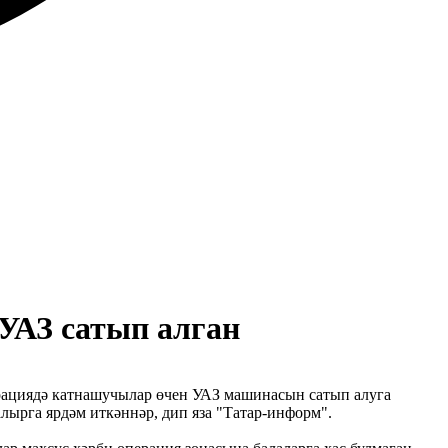
УАЗ сатып алган
рациядә катнашучылар өчен УАЗ машинасын сатып алуга
лырга ярдәм иткәннәр, дип яза "Татар-информ".