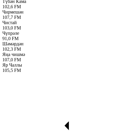
Түбән Кама
102,6 FM
Чирмешән
107,7 FM
Чистай
103,0 FM
Чүпрәле
91,0 FM
Шәмәрдән
102,3 FM
Яңа чишмә
107,0 FM
Яр Чаллы
105,5 FM