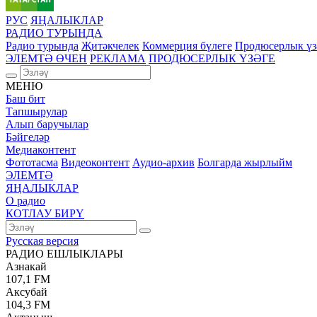
РУС
ЯҢАЛЫКЛАР
РАДИО ТУРЫНДА
Радио турында
Җитәкчелек
Коммерция бүлеге
Продюсерлык үз
ЭЛЕМТӘ ӨЧЕН
РЕКЛАМА
ПРОДЮСЕРЛЫК ҮЗӘГЕ
МЕНЮ
Баш бит
Тапшырулар
Алып баручылар
Бәйгеләр
Медиаконтент
Фототасма
Видеоконтент
Аудио-архив
Болгарда жырлыйм
ЭЛЕМТӘ
ЯҢАЛЫКЛАР
О радио
КОТЛАУ БИРҮ
Русская версия
РАДИО ЕШЛЫКЛАРЫ
Азнакай
107,1 FM
Аксубай
104,3 FM