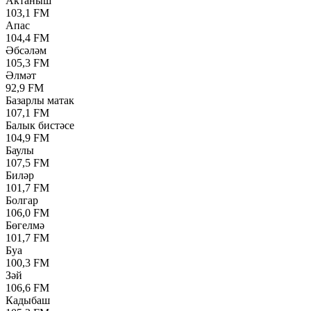
Актаныш
103,1 FM
Апас
104,4 FM
Әбсәләм
105,3 FM
Әлмәт
92,9 FM
Базарлы матак
107,1 FM
Балык бистәсе
104,9 FM
Баулы
107,5 FM
Биләр
101,7 FM
Болгар
106,0 FM
Бөгелмә
101,7 FM
Буа
100,3 FM
Зәй
106,6 FM
Кадыбаш