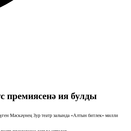
с премиясенә ия булды
Бүген Мәскәүнең Зур театр залында «Алтын битлек» милли