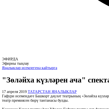
ЭФИРДА
Эфирны тыңлау
Яңалыклар исемлегенә кайтырга
"Зөләйха күзләрен ача" спек
17 апреля 2019
ТАТАРСТАН ЯҢАЛЫКЛАР
Гафури исемендәге Башкорт дәүләт театрының «Зөләйха күзләр
театр премиясен бирү тантанасы булды.