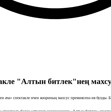
такле "Алтын битлек"нең махсу
ен ача» спектакле өчен жюриның махсус премиясенә ия булды. 