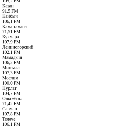
105,2 FM
Казан
91,5 FM
Кайбыч
106,1 FM
Кама тамагы
71,51 FM
Кукмара
107,9 FM
Лениногорский
102,1 FM
Мамадыш
106,2 FM
Минзәлә
107,3 FM
Мөслим
100,0 FM
Нурлат
104,7 FM
Олы Әтнә
71,42 FM
Сарман
107,8 FM
Теләче
106,1 FM