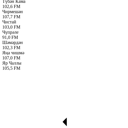
Түбән Кама
102,6 FM
Чирмешән
107,7 FM
Чистай
103,0 FM
Чүпрәле
91,0 FM
Шәмәрдән
102,3 FM
Яңа чишмә
107,0 FM
Яр Чаллы
105,5 FM