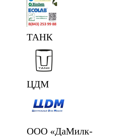
ТАНК
ЦДМ
ООО «ДаМилк-