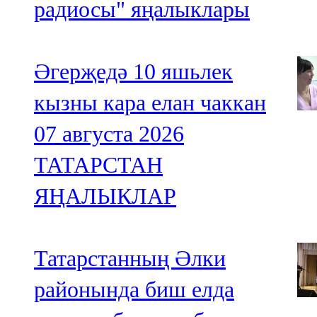
радиосы" яңалыклары
Әгерҗедә 10 яшьлек
кызны кара елан чаккан
07 августа 2026
ТАТАРСТАН
ЯҢАЛЫКЛАР
Татарстанның Әлки
районында биш елда