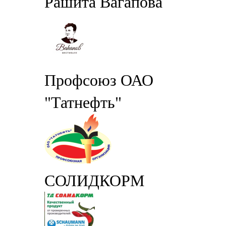
Рашита Вагапова
Профсоюз ОАО
"Татнефть"
СОЛИДКОРМ