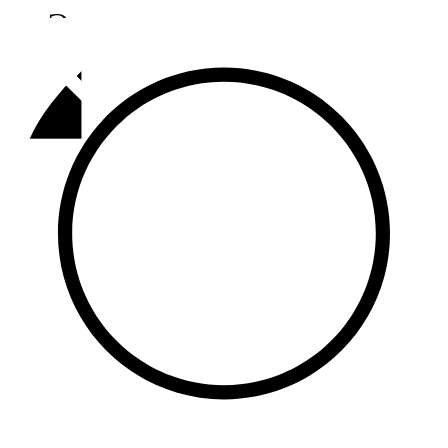
Әлмәт
92,9 FM
Базарлы матак
107,1 FM
Балык бистәсе
104,9 FM
Баулы
107,5 FM
Биләр
101,7 FM