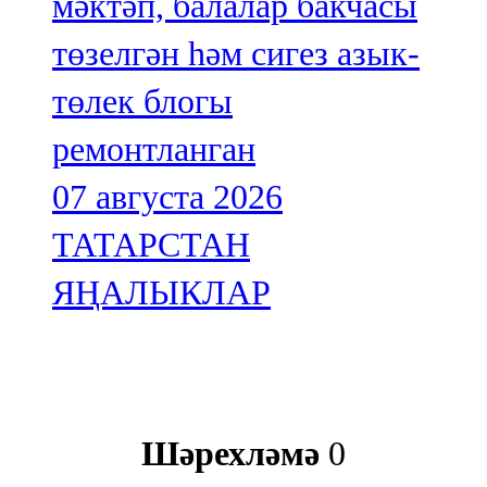
мәктәп, балалар бакчасы
төзелгән һәм сигез азык-
төлек блогы
ремонтланган
07 августа 2026
ТАТАРСТАН
ЯҢАЛЫКЛАР
Шәрехләмә
0