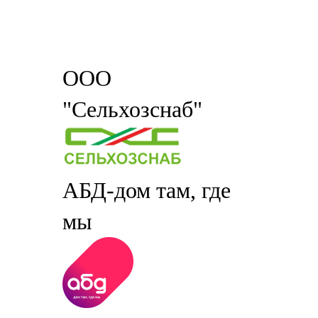
ООО
"Сельхозснаб"
АБД-дом там, где
мы