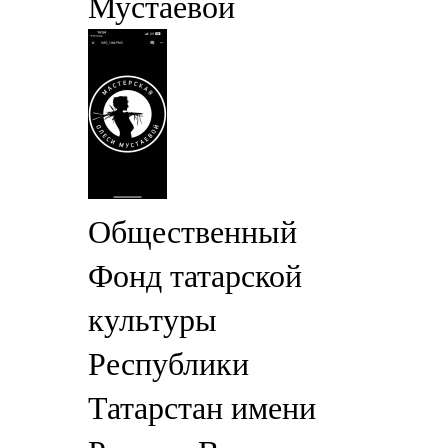
Мустаевой
Общественный
Фонд татарской
культуры
Республики
Татарстан имени