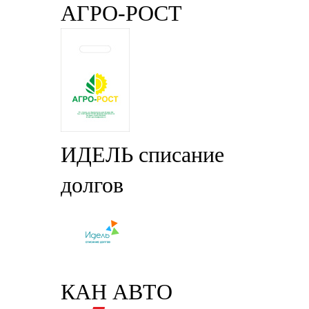
АГРО-РОСТ
ИДЕЛЬ списание
долгов
КАН АВТО