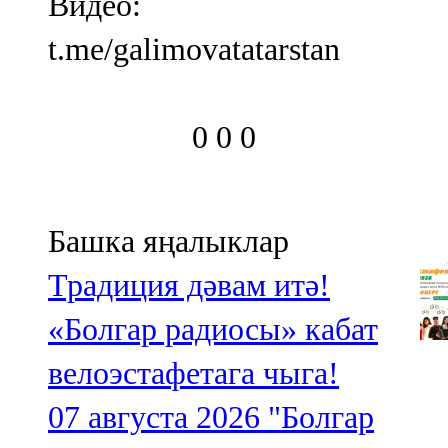
Видео:
t.me/galimovatatarstan
0
0
0
Башка яңалыклар
Традиция дәвам итә!
«Болгар радиосы» кабат
велоэстафетага чыга!
07 августа 2026
"Болгар