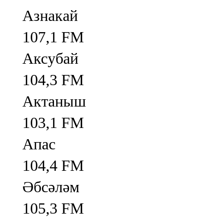
Азнакай
107,1 FM
Аксубай
104,3 FM
Актаныш
103,1 FM
Апас
104,4 FM
Әбсәләм
105,3 FM