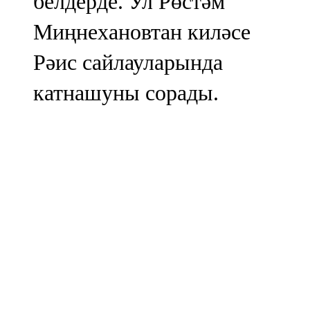
белдерде. Ул Рөстәм
Миңнехановтан киләсе
Рәис сайлауларында
катнашуны сорады.