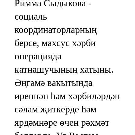
Римма Сыдыкова -
социаль
координаторларның
берсе, махсус хәрби
операциядә
катнашучының хатыны.
Әңгәмә вакытында
иреннән һәм хәрбиләрдән
сәлам җиткерде һәм
ярдәмнәре өчен рәхмәт