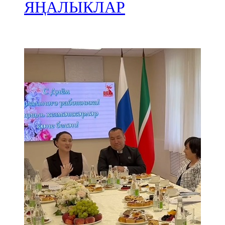
Мамадыш
ЯҢАЛЫКЛАР
106,2 FM
Минзәлә
107,3 FM
Мөслим
100,0 FM
Нурлат
104,7 FM
Олы Әтнә
71,42 FM
Сарман