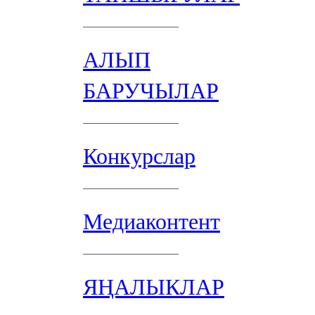
АЛЫП
БАРУЧЫЛАР
Конкурслар
Медиаконтент
ЯҢАЛЫКЛАР