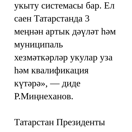
укыту системасы бар. Ел
саен Татарстанда 3
меңнән артык дәүләт һәм
муниципаль
хезмәткәрләр укулар уза
һәм квалификация
күтәрә», — диде
Р.Миңнеханов.
Татарстан Президенты