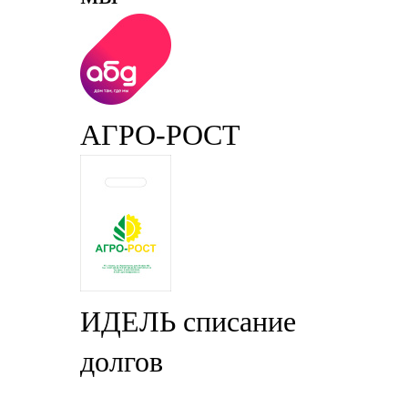
АГРО-РОСТ
ИДЕЛЬ списание
долгов