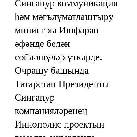
Сингапур коммуникация
һәм мәгълүматлаштыру
министры Ишфаран
әфәнде белән
сөйләшүләр үткәрде.
Очрашу башында
Татарстан Президенты
Сингапур
компанияләренең
Иннополис проектын