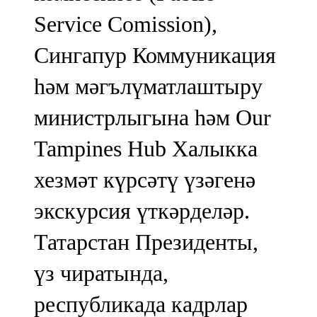
Service Comission),
Сингапур Коммуникация
һәм мәгълүматлаштыру
министрлыгына һәм Our
Tampines Hub Халыкка
хезмәт күрсәтү үзәгенә
экскурсия үткәрделәр.
Татарстан Президенты,
үз чиратында,
республикада кадрлар