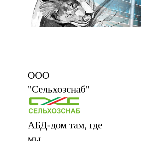
ООО
"Сельхозснаб"
АБД-дом там, где
мы