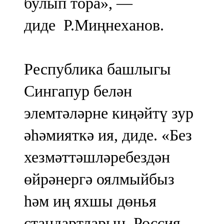
булып тора», —
диде Р.Миңнеханов.
Республика башлыгы
Сингапур белән
элемтәләрне киңәйтү зур
әһәмияткә ия, диде. «Без
хезмәттәшләребездән
өйрәнергә оялмыйбыз
һәм иң яхшы дөнья
стандартларын, Россия