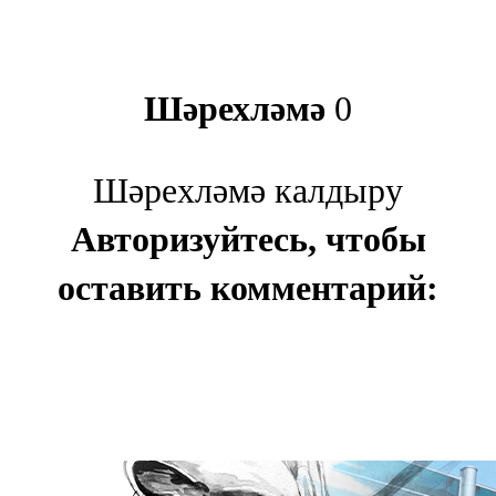
Шәрехләмә
0
Шәрехләмә калдыру
Авторизуйтесь, чтобы
оставить комментарий: