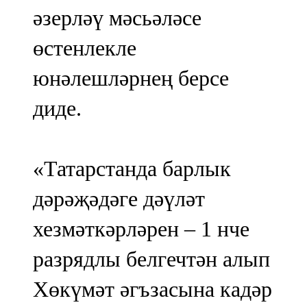
әзерләү мәсьәләсе
өстенлекле
юнәлешләрнең берсе
диде.
«Татарстанда барлык
дәрәҗәдәге дәүләт
хезмәткәрләрен – 1 нче
разрядлы белгечтән алып
Хөкүмәт әгъзасына кадәр