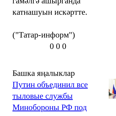
гамәлгә ашырганда
катнашуын искәртте.
("Татар-информ")
0
0
0
Башка яңалыклар
Путин объединил все
тыловые службы
Минобороны РФ под