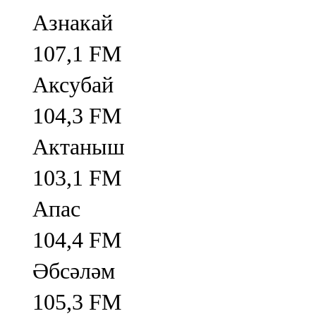
Азнакай
107,1 FM
Аксубай
104,3 FM
Актаныш
103,1 FM
Апас
104,4 FM
Әбсәләм
105,3 FM