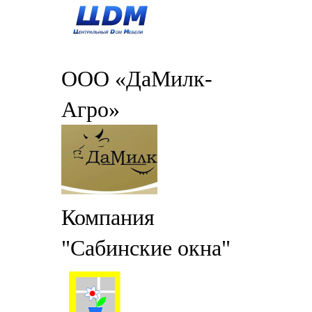
ООО «ДаМилк-
Агро»
Компания
"Сабинские окна"