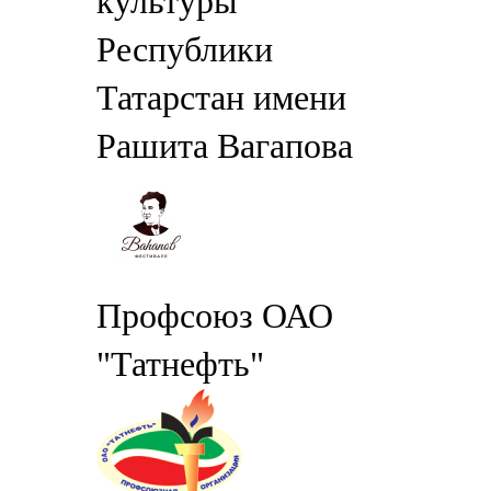
культуры
Республики
Татарстан имени
Рашита Вагапова
Профсоюз ОАО
"Татнефть"