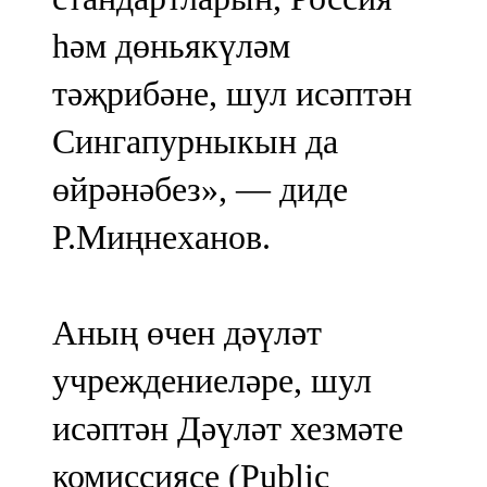
һәм дөньякүләм
тәҗрибәне, шул исәптән
Сингапурныкын да
өйрәнәбез», — диде
Р.Миңнеханов.
Аның өчен дәүләт
учреждениеләре, шул
исәптән Дәүләт хезмәте
комиссиясе (Public