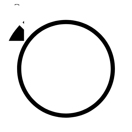
Әлмәт
92,9 FM
Базарлы матак
107,1 FM
Балык бистәсе
104,9 FM
Баулы
107,5 FM
Биләр
101,7 FM