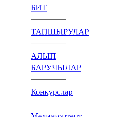
БИТ
ТАПШЫРУЛАР
АЛЫП
БАРУЧЫЛАР
Конкурслар
Медиаконтент