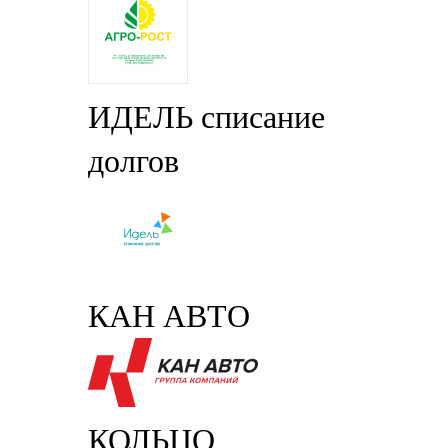
ИДЕЛЬ списание
долгов
КАН АВТО
КОЛЬЦО