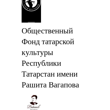
Общественный
Фонд татарской
культуры
Республики
Татарстан имени
Рашита Вагапова