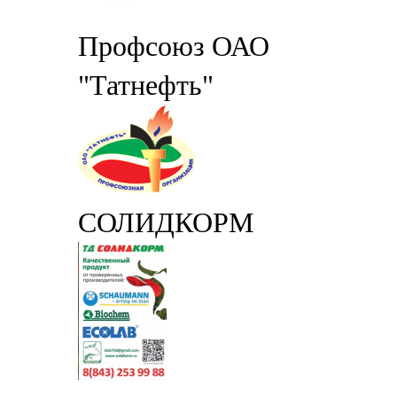
Профсоюз ОАО
"Татнефть"
СОЛИДКОРМ