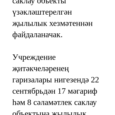
саклау объекты
үзәкләштерелгән
җылылык хезмәтеннән
файдаланачак.
Учреждение
җитәкчеләренең
гаризалары нигезендә 22
сентябрьдән 17 мәгариф
һәм 8 сәламәтлек саклау
объектына җылылык