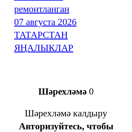
ремонтланган
07 августа 2026
ТАТАРСТАН
ЯҢАЛЫКЛАР
Шәрехләмә
0
Шәрехләмә калдыру
Авторизуйтесь, чтобы