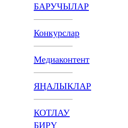
БАРУЧЫЛАР
Конкурслар
Медиаконтент
ЯҢАЛЫКЛАР
КОТЛАУ
БИРҮ