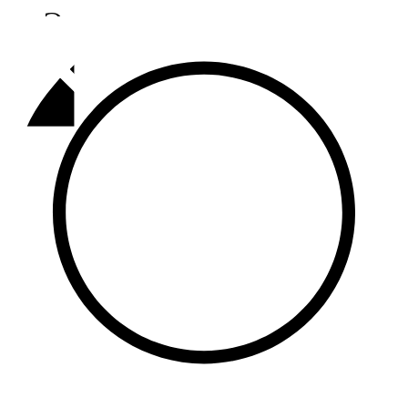
Әлмәт
92,9 FM
Базарлы матак
107,1 FM
Балык бистәсе
104,9 FM
Баулы
107,5 FM
Биләр
101,7 FM