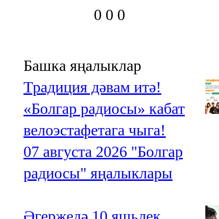
0
0
0
Башка яңалыклар
Традиция дәвам итә!
«Болгар радиосы» кабат
велоэстафетага чыга!
07 августа 2026
"Болгар
радиосы" яңалыклары
Әгерҗедә 10 яшьлек