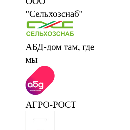
ООО
"Сельхозснаб"
АБД-дом там, где
мы
АГРО-РОСТ