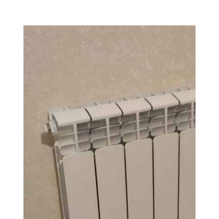
Мамадыш
106,2 FM
Минзәлә
107,3 FM
Мөслим
100,0 FM
Нурлат
104,7 FM
Олы Әтнә
71,42 FM
Сарман