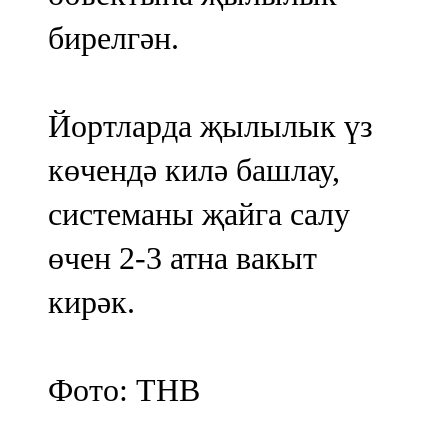
бирелгән.
Йортларда җылылык үз
көчендә килә башлау,
системаны җайга салу
өчен 2-3 атна вакыт
кирәк.
Фото: ТНВ