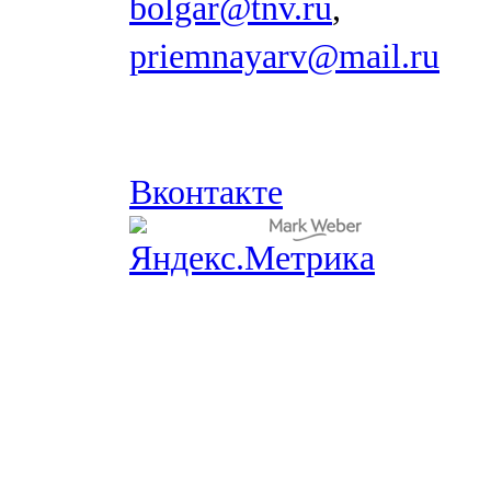
bolgar@tnv.ru
,
priemnayarv@mail.ru
Вконтакте