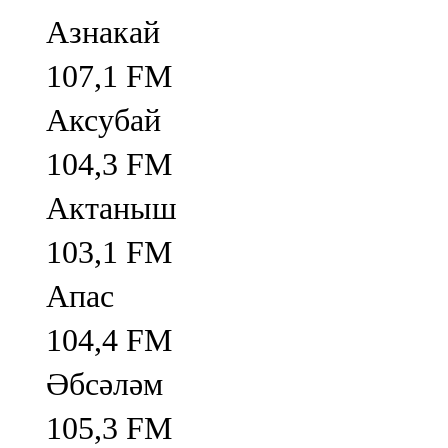
Азнакай
107,1 FM
Аксубай
104,3 FM
Актаныш
103,1 FM
Апас
104,4 FM
Әбсәләм
105,3 FM