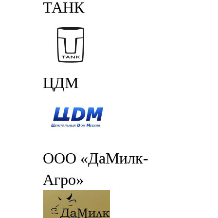
ТАНК
ЦДМ
ООО «ДаМилк-
Агро»