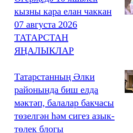
кызны кара елан чаккан
07 августа 2026
ТАТАРСТАН
ЯҢАЛЫКЛАР
Татарстанның Әлки
районында биш елда
мәктәп, балалар бакчасы
төзелгән һәм сигез азык-
төлек блогы