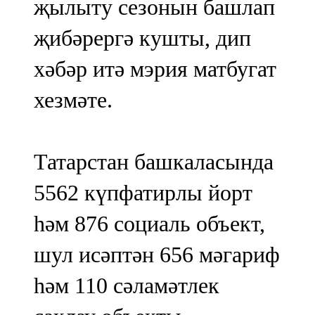
җылыту сезонын башлап
җибәрергә кушты, дип
хәбәр итә мэрия матбугат
хезмәте.
Татарстан башкаласында
5562 күпфатирлы йорт
һәм 876 социаль объект,
шул исәптән 656 мәгариф
һәм 110 сәламәтлек