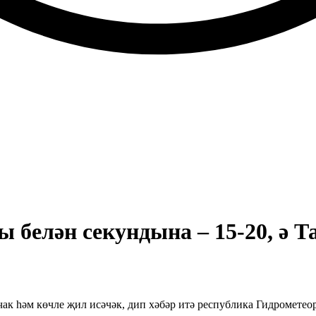
 белән секундына – 15-20, ә Т
чак һәм көчле җил исәчәк, дип хәбәр итә республика Гидрометео