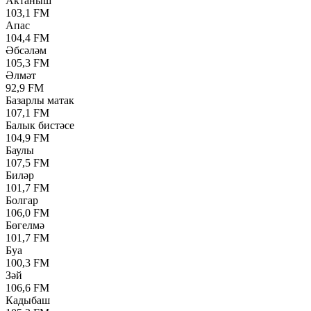
Актаныш
103,1 FM
Апас
104,4 FM
Әбсәләм
105,3 FM
Әлмәт
92,9 FM
Базарлы матак
107,1 FM
Балык бистәсе
104,9 FM
Баулы
107,5 FM
Биләр
101,7 FM
Болгар
106,0 FM
Бөгелмә
101,7 FM
Буа
100,3 FM
Зәй
106,6 FM
Кадыбаш