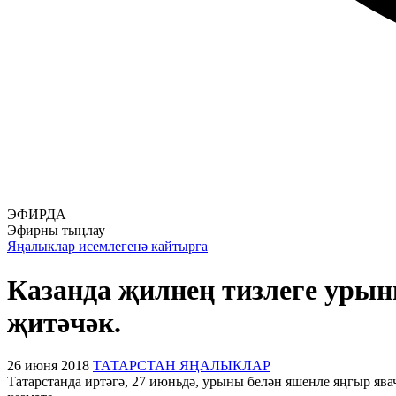
ЭФИРДА
Эфирны тыңлау
Яңалыклар исемлегенә кайтырга
Казанда җилнең тизлеге урыны
җитәчәк.
26 июня 2018
ТАТАРСТАН ЯҢАЛЫКЛАР
Татарстанда иртәгә, 27 июньдә, урыны белән яшенле яңгыр ява