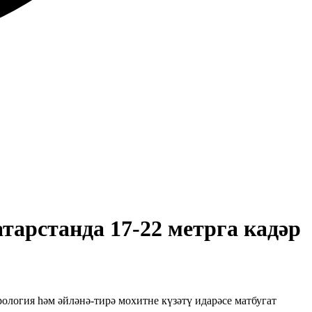
атарстанда 17-22 метрга кадәр
рология һәм әйләнә-тирә мохитне күзәтү идарәсе матбугат