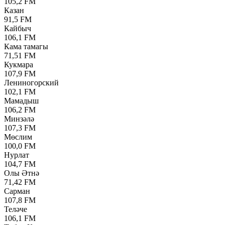
105,2 FM
Казан
91,5 FM
Кайбыч
106,1 FM
Кама тамагы
71,51 FM
Кукмара
107,9 FM
Лениногорский
102,1 FM
Мамадыш
106,2 FM
Минзәлә
107,3 FM
Мөслим
100,0 FM
Нурлат
104,7 FM
Олы Әтнә
71,42 FM
Сарман
107,8 FM
Теләче
106,1 FM