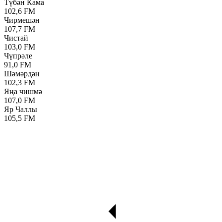
Түбән Кама
102,6 FM
Чирмешән
107,7 FM
Чистай
103,0 FM
Чүпрәле
91,0 FM
Шәмәрдән
102,3 FM
Яңа чишмә
107,0 FM
Яр Чаллы
105,5 FM