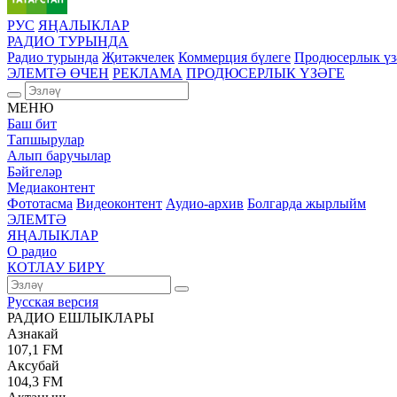
РУС
ЯҢАЛЫКЛАР
РАДИО ТУРЫНДА
Радио турында
Җитәкчелек
Коммерция бүлеге
Продюсерлык үз
ЭЛЕМТӘ ӨЧЕН
РЕКЛАМА
ПРОДЮСЕРЛЫК ҮЗӘГЕ
МЕНЮ
Баш бит
Тапшырулар
Алып баручылар
Бәйгеләр
Медиаконтент
Фототасма
Видеоконтент
Аудио-архив
Болгарда жырлыйм
ЭЛЕМТӘ
ЯҢАЛЫКЛАР
О радио
КОТЛАУ БИРҮ
Русская версия
РАДИО ЕШЛЫКЛАРЫ
Азнакай
107,1 FM
Аксубай
104,3 FM