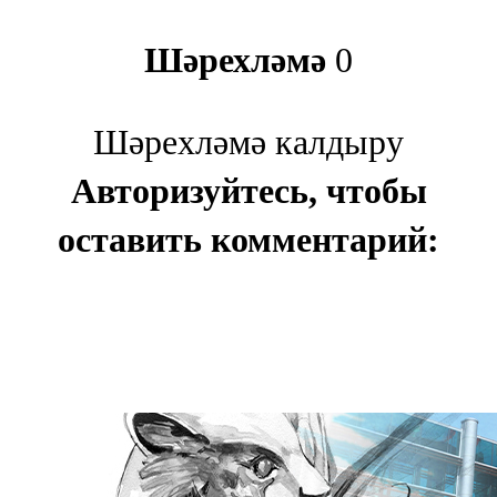
Шәрехләмә
0
Шәрехләмә калдыру
Авторизуйтесь, чтобы
оставить комментарий: