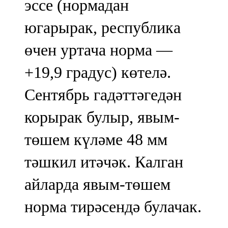
эссе (нормадан
югарырак, республика
өчен уртача норма —
+19,9 градус) көтелә.
Сентябрь гадәттәгедән
корырак булыр, явым-
төшем күләме 48 мм
тәшкил итәчәк. Калган
айларда явым-төшем
норма тирәсендә булачак.