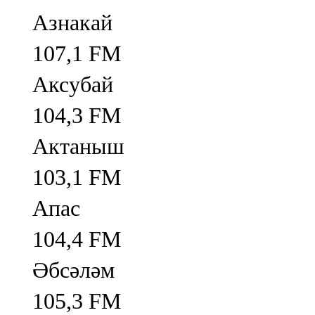
Азнакай
107,1 FM
Аксубай
104,3 FM
Актаныш
103,1 FM
Апас
104,4 FM
Әбсәләм
105,3 FM