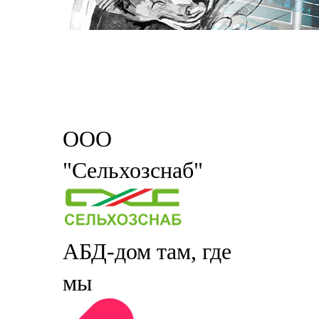
ООО
"Сельхозснаб"
АБД-дом там, где
мы