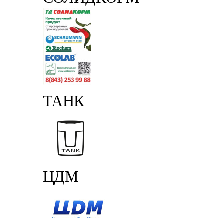
ТАНК
ЦДМ