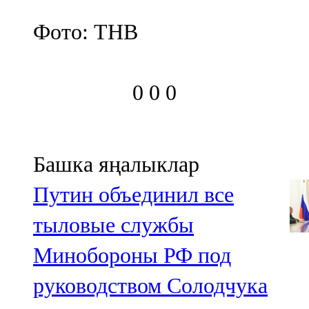
Фото: ТНВ
0
0
0
Башка яңалыклар
Путин объединил все
тыловые службы
Минобороны РФ под
руководством Солодчука