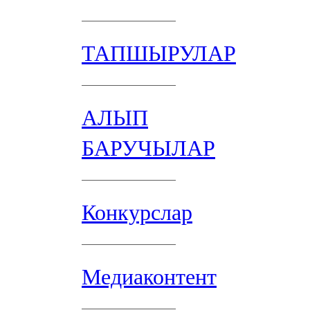
ТАПШЫРУЛАР
АЛЫП
БАРУЧЫЛАР
Конкурслар
Медиаконтент