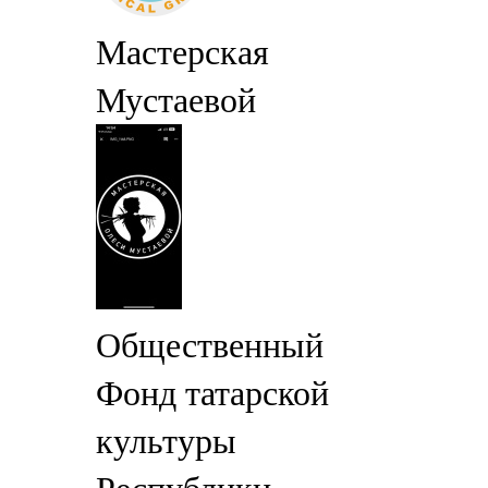
Мастерская
Мустаевой
Общественный
Фонд татарской
культуры