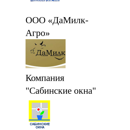
ООО «ДаМилк-
Агро»
Компания
"Сабинские окна"