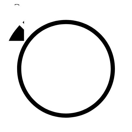
Әлмәт
92,9 FM
Базарлы матак
107,1 FM
Балык бистәсе
104,9 FM
Баулы
107,5 FM
Биләр
101,7 FM