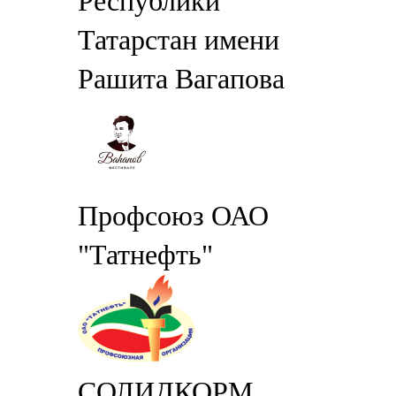
Республики
Татарстан имени
Рашита Вагапова
Профсоюз ОАО
"Татнефть"
СОЛИДКОРМ