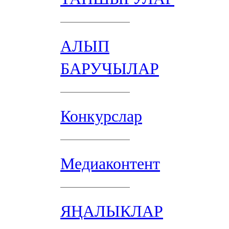
АЛЫП
БАРУЧЫЛАР
Конкурслар
Медиаконтент
ЯҢАЛЫКЛАР