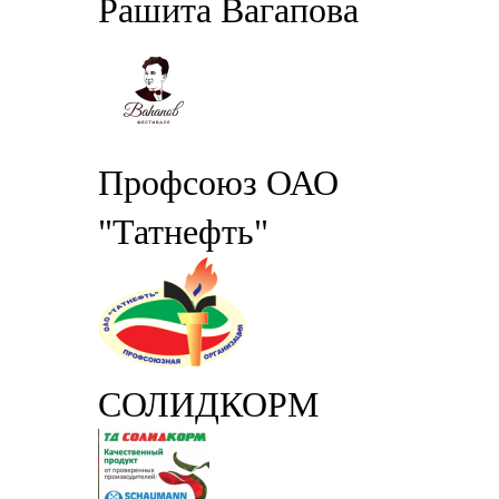
Рашита Вагапова
Профсоюз ОАО
"Татнефть"
СОЛИДКОРМ