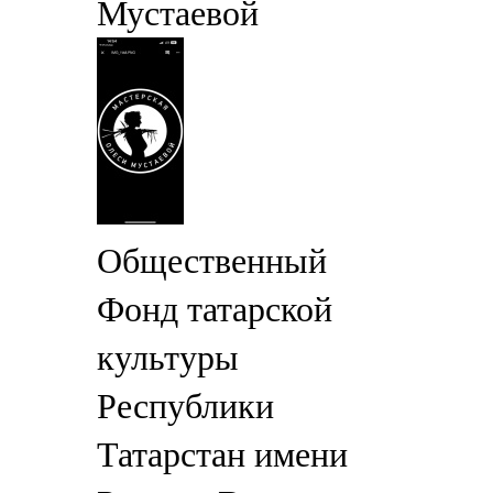
Мустаевой
Общественный
Фонд татарской
культуры
Республики
Татарстан имени