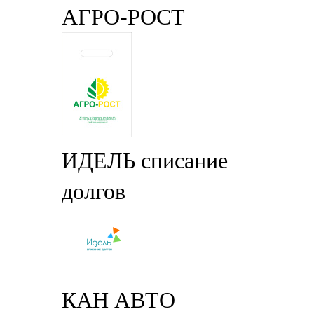
АГРО-РОСТ
ИДЕЛЬ списание
долгов
КАН АВТО