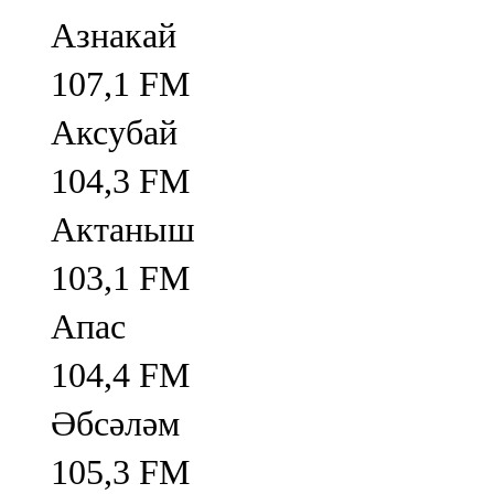
Азнакай
107,1 FM
Аксубай
104,3 FM
Актаныш
103,1 FM
Апас
104,4 FM
Әбсәләм
105,3 FM