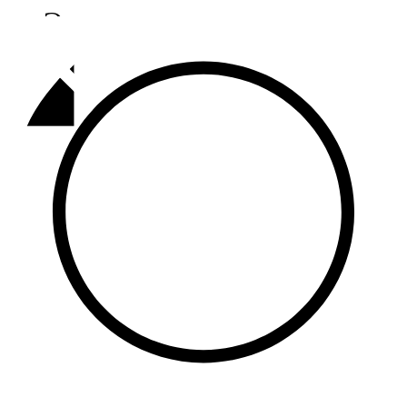
Әлмәт
92,9 FM
Базарлы матак
107,1 FM
Балык бистәсе
104,9 FM
Баулы
107,5 FM
Биләр
101,7 FM