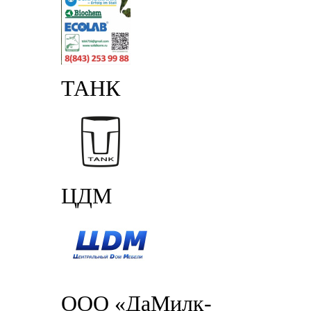
ТАНК
ЦДМ
ООО «ДаМилк-