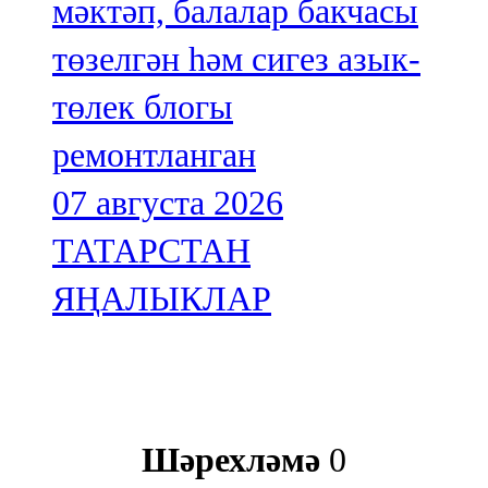
мәктәп, балалар бакчасы
төзелгән һәм сигез азык-
төлек блогы
ремонтланган
07 августа 2026
ТАТАРСТАН
ЯҢАЛЫКЛАР
Шәрехләмә
0