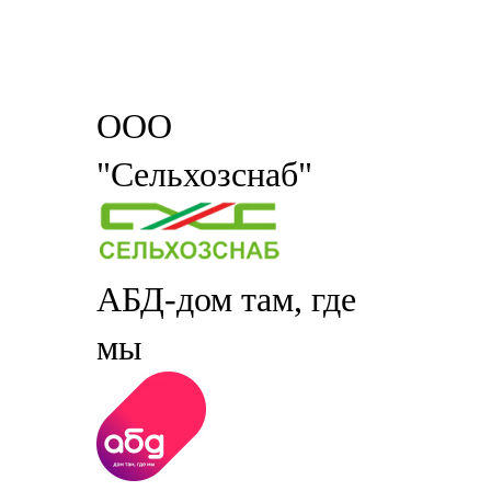
ООО
"Сельхозснаб"
АБД-дом там, где
мы