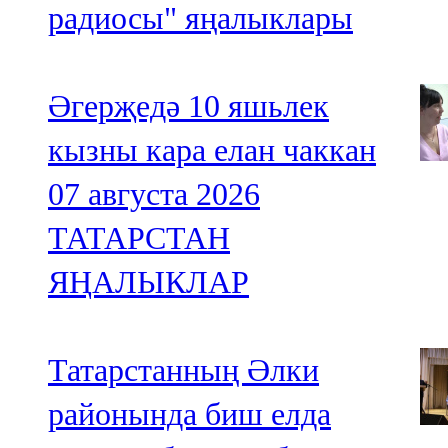
радиосы" яңалыклары
Әгерҗедә 10 яшьлек
кызны кара елан чаккан
07 августа 2026
ТАТАРСТАН
ЯҢАЛЫКЛАР
Татарстанның Әлки
районында биш елда