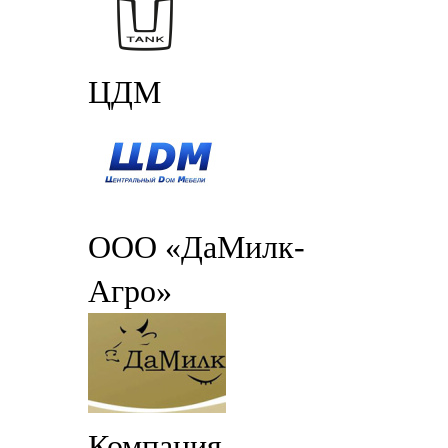
ЦДМ
ООО «ДаМилк-
Агро»
Компания