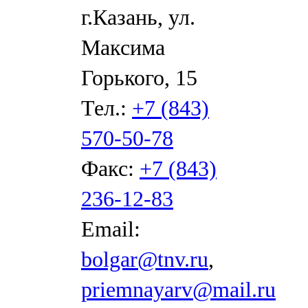
г.Казань, ул.
Максима
Горького, 15
Тел.:
+7 (843)
570-50-78
Факс:
+7 (843)
236-12-83
Email:
bolgar@tnv.ru
,
priemnayarv@mail.ru