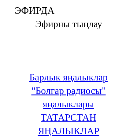
Болгар
ЭФИРДА
106,0 FM
Эфирны тыңлау
Бөгелмә
101,7 FM
Буа
100,3 FM
Барлык яңалыклар
Зәй
"Болгар радиосы"
106,6 FM
яңалыклары
Кадыбаш
ТАТАРСТАН
105,2 FM
ЯҢАЛЫКЛАР