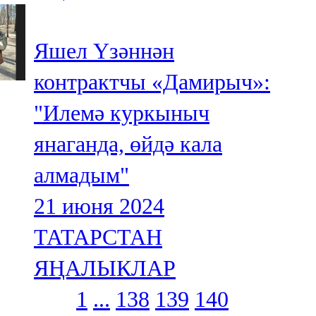
Яшел Үзәннән
контрактчы «Дамирыч»:
"Илемә куркыныч
янаганда, өйдә кала
алмадым"
21 июня 2024
ТАТАРСТАН
ЯҢАЛЫКЛАР
1
...
138
139
140