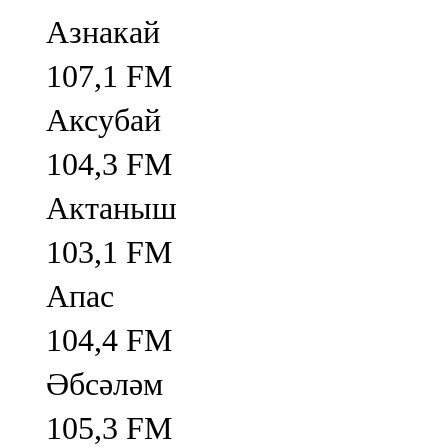
Азнакай
107,1 FM
Аксубай
104,3 FM
Актаныш
103,1 FM
Апас
104,4 FM
Әбсәләм
105,3 FM