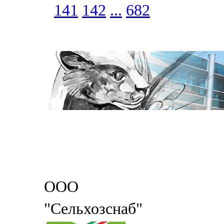
141
142
...
682
ООО
"Сельхозснаб"