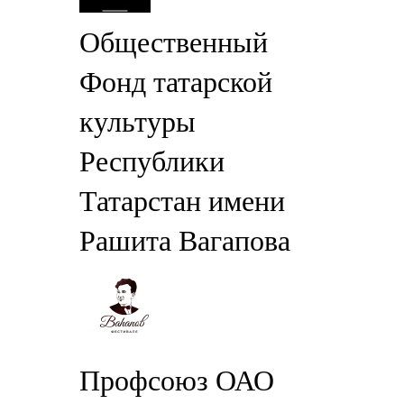
Общественный
Фонд татарской
культуры
Республики
Татарстан имени
Рашита Вагапова
Профсоюз ОАО