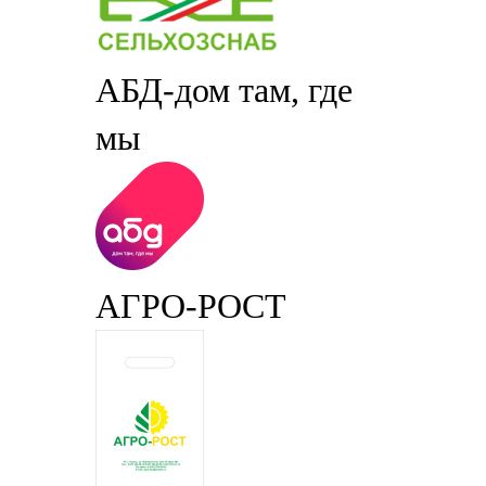
АБД-дом там, где
мы
АГРО-РОСТ