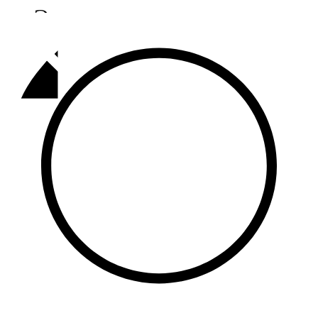
Әлмәт
92,9 FM
Базарлы матак
107,1 FM
Балык бистәсе
104,9 FM
Баулы
107,5 FM
Биләр
101,7 FM