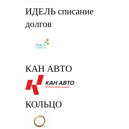
ИДЕЛЬ списание
долгов
КАН АВТО
КОЛЬЦО