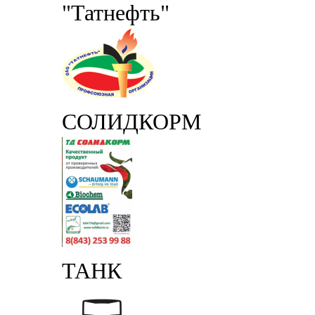
"Татнефть"
СОЛИДКОРМ
ТАНК