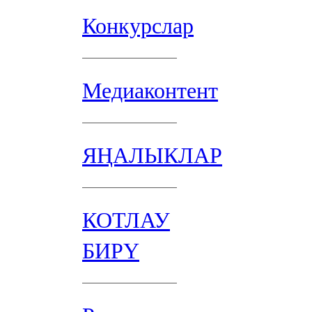
Конкурслар
Медиаконтент
ЯҢАЛЫКЛАР
КОТЛАУ
БИРҮ