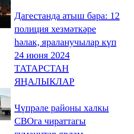
Дагестанда атыш бара: 12
полиция хезмәткәре
һәлак, яраланучылар күп
24 июня 2024
ТАТАРСТАН
ЯҢАЛЫКЛАР
Чүпрәле районы халкы
СВОга чираттагы