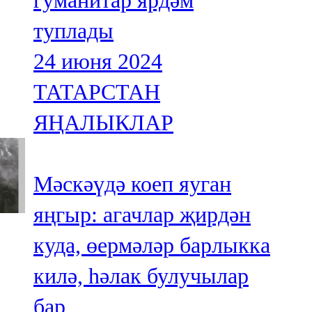
гуманитар ярдәм
туплады
24 июня 2024
ТАТАРСТАН
ЯҢАЛЫКЛАР
Мәскәүдә коеп яуган
яңгыр: агачлар җирдән
куда, өермәләр барлыкка
килә, һәлак булучылар
бар