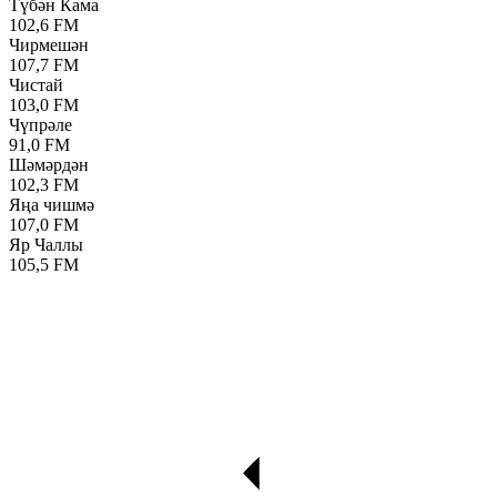
Түбән Кама
102,6 FM
Чирмешән
107,7 FM
Чистай
103,0 FM
Чүпрәле
91,0 FM
Шәмәрдән
102,3 FM
Яңа чишмә
107,0 FM
Яр Чаллы
105,5 FM