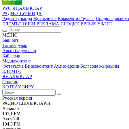
РУС
ЯҢАЛЫКЛАР
РАДИО ТУРЫНДА
Радио турында
Җитәкчелек
Коммерция бүлеге
Продюсерлык үз
ЭЛЕМТӘ ӨЧЕН
РЕКЛАМА
ПРОДЮСЕРЛЫК ҮЗӘГЕ
МЕНЮ
Баш бит
Тапшырулар
Алып баручылар
Бәйгеләр
Медиаконтент
Фототасма
Видеоконтент
Аудио-архив
Болгарда жырлыйм
ЭЛЕМТӘ
ЯҢАЛЫКЛАР
О радио
КОТЛАУ БИРҮ
Русская версия
РАДИО ЕШЛЫКЛАРЫ
Азнакай
107,1 FM
Аксубай
104,3 FM