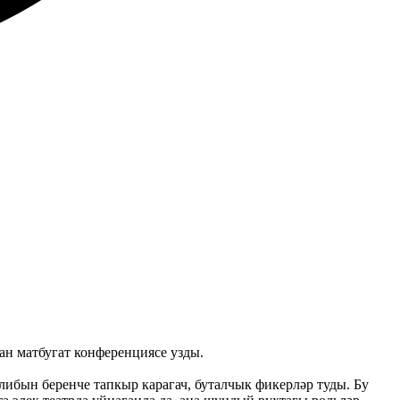
н матбугат конференциясе узды.
ибын беренче тапкыр карагач, буталчык фикерләр туды. Бу