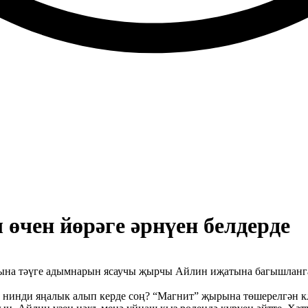
чен йөрәге әрнүен белдерде
сына тәүге адымнарын ясаучы җырчы Айлин иҗатына багышланга
 нинди яңалык алып керде соң? “Магнит” җырына төшерелгән кл