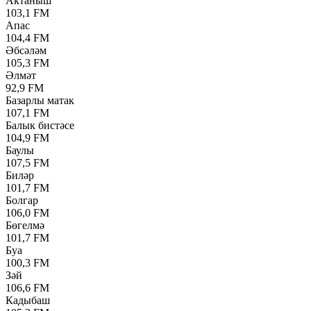
Актаныш
103,1 FM
Апас
104,4 FM
Әбсәләм
105,3 FM
Әлмәт
92,9 FM
Базарлы матак
107,1 FM
Балык бистәсе
104,9 FM
Баулы
107,5 FM
Биләр
101,7 FM
Болгар
106,0 FM
Бөгелмә
101,7 FM
Буа
100,3 FM
Зәй
106,6 FM
Кадыбаш