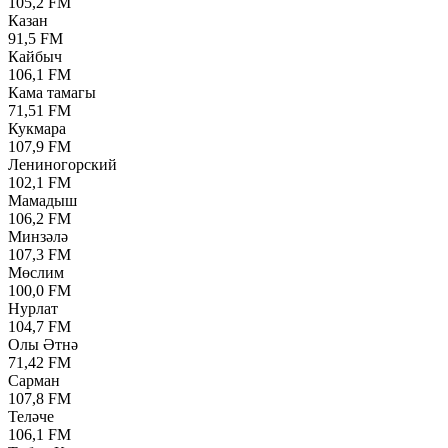
105,2 FM
Казан
91,5 FM
Кайбыч
106,1 FM
Кама тамагы
71,51 FM
Кукмара
107,9 FM
Лениногорский
102,1 FM
Мамадыш
106,2 FM
Минзәлә
107,3 FM
Мөслим
100,0 FM
Нурлат
104,7 FM
Олы Әтнә
71,42 FM
Сарман
107,8 FM
Теләче
106,1 FM