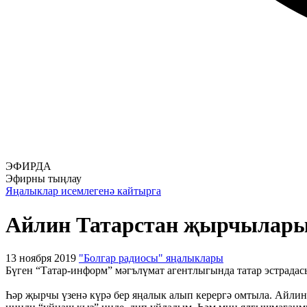
ЭФИРДА
Эфирны тыңлау
Яңалыклар исемлегенә кайтырга
Айлин Татарстан җырчылары ө
13 ноября 2019
"Болгар радиосы" яңалыклары
Бүген “Татар-информ” мәгълүмат агентлыгында татар эстрада
Һәр җырчы үзенә күрә бер яңалык алып керергә омтыла. Айлин