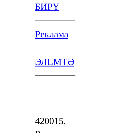
БИРҮ
Реклама
ЭЛЕМТӘ
420015,