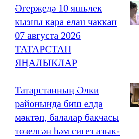
Әгерҗедә 10 яшьлек
кызны кара елан чаккан
07 августа 2026
ТАТАРСТАН
ЯҢАЛЫКЛАР
Татарстанның Әлки
районында биш елда
мәктәп, балалар бакчасы
төзелгән һәм сигез азык-