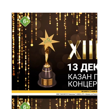
Мамадыш
106,2 FM
Минзәлә
107,3 FM
Мөслим
100,0 FM
Нурлат
104,7 FM
Олы Әтнә
71,42 FM
Сарман