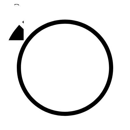
Әлмәт
92,9 FM
Базарлы матак
107,1 FM
Балык бистәсе
104,9 FM
Баулы
107,5 FM
Биләр
101,7 FM