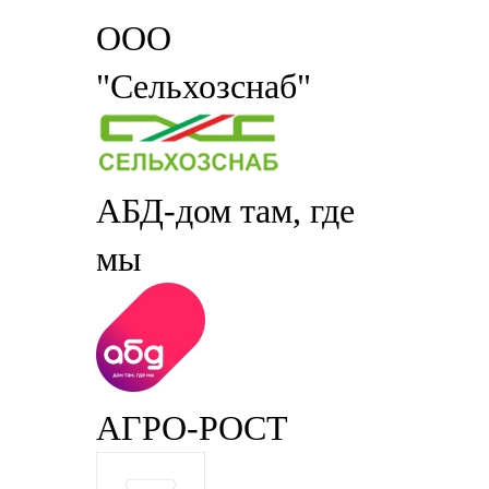
ООО
"Сельхозснаб"
АБД-дом там, где
мы
АГРО-РОСТ