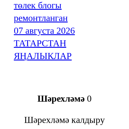
төлек блогы
ремонтланган
07 августа 2026
ТАТАРСТАН
ЯҢАЛЫКЛАР
Шәрехләмә
0
Шәрехләмә калдыру