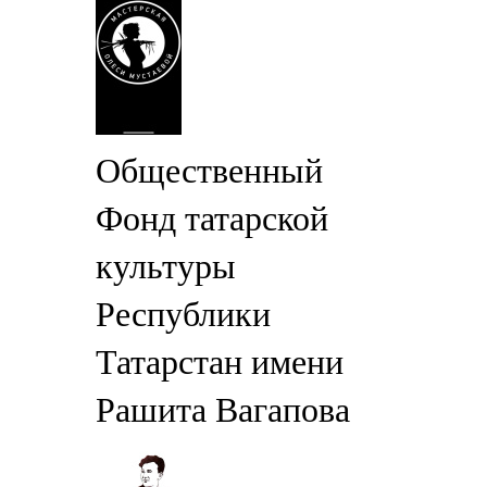
Общественный
Фонд татарской
культуры
Республики
Татарстан имени
Рашита Вагапова