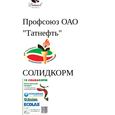
Профсоюз ОАО
"Татнефть"
СОЛИДКОРМ