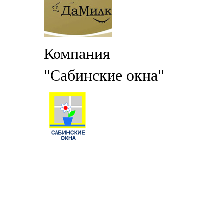
Компания
"Сабинские окна"