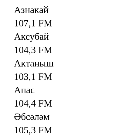
Азнакай
107,1 FM
Аксубай
104,3 FM
Актаныш
103,1 FM
Апас
104,4 FM
Әбсәләм
105,3 FM