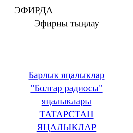
Болгар
ЭФИРДА
106,0 FM
Эфирны тыңлау
Бөгелмә
101,7 FM
Буа
100,3 FM
Барлык яңалыклар
Зәй
"Болгар радиосы"
106,6 FM
яңалыклары
Кадыбаш
ТАТАРСТАН
105,2 FM
ЯҢАЛЫКЛАР