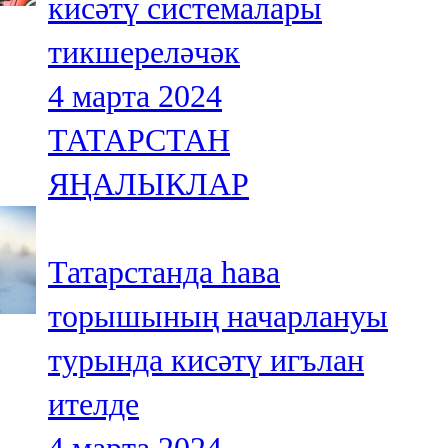
кисәтү системалары
тикшереләчәк
4 марта 2024
ТАТАРСТАН
ЯҢАЛЫКЛАР
Татарстанда һава
торышының начарлануы
турында кисәтү игълан
ителде