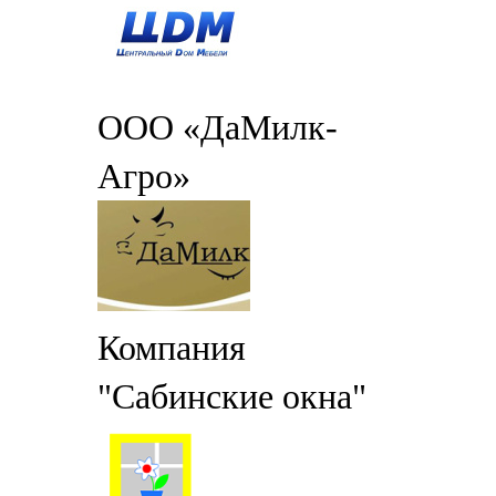
ООО «ДаМилк-
Агро»
Компания
"Сабинские окна"