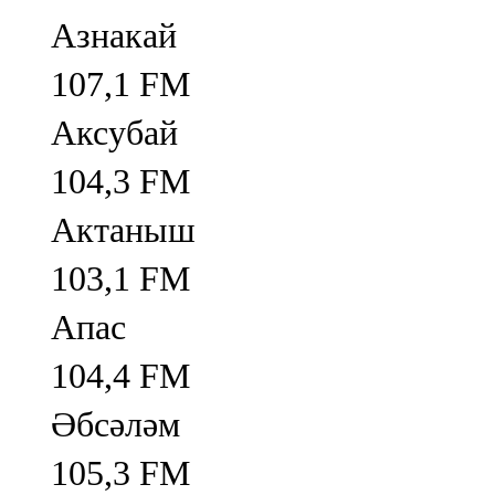
Азнакай
107,1 FM
Аксубай
104,3 FM
Актаныш
103,1 FM
Апас
104,4 FM
Әбсәләм
105,3 FM