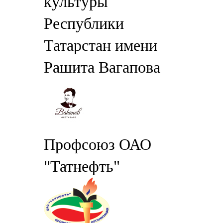
культуры
Республики
Татарстан имени
Рашита Вагапова
Профсоюз ОАО
"Татнефть"