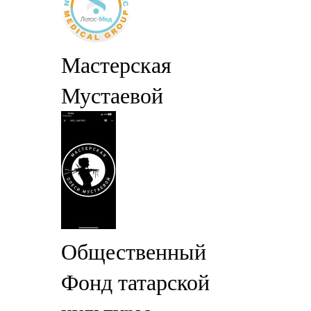
Мастерская
Мустаевой
Общественный
Фонд татарской