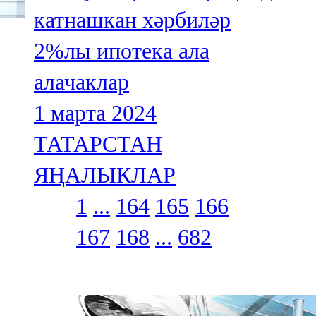
катнашкан хәрбиләр
2%лы ипотека ала
алачаклар
1 марта 2024
ТАТАРСТАН
ЯҢАЛЫКЛАР
1
...
164
165
166
167
168
...
682