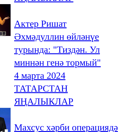
Актер Ришат
Әхмәдуллин өйләнүе
турында: "Тиздән. Ул
миннән генә тормый"
4 марта 2024
ТАТАРСТАН
ЯҢАЛЫКЛАР
Махсус хәрби операциядә