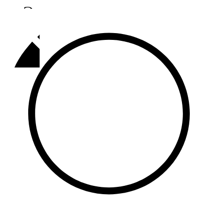
Әлмәт
92,9 FM
Базарлы матак
107,1 FM
Балык бистәсе
104,9 FM
Баулы
107,5 FM
Биләр
101,7 FM