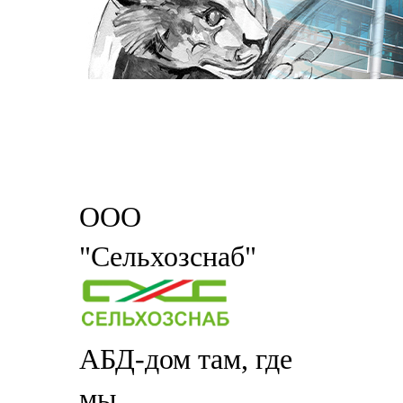
ООО
"Сельхозснаб"
АБД-дом там, где
мы