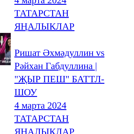
4 марта 2024
ТАТАРСТАН
ЯҢАЛЫКЛАР
Ришат Әхмәдуллин vs
Рәйхан Габдуллина |
"ҖЫР ПЕШ" БАТТЛ-
ШОУ
4 марта 2024
ТАТАРСТАН
ЯҢАЛЫКЛАР