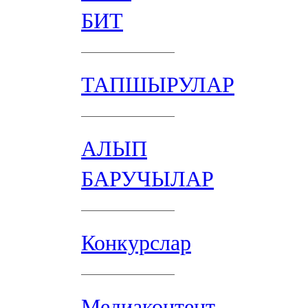
БИТ
ТАПШЫРУЛАР
АЛЫП
БАРУЧЫЛАР
Конкурслар
Медиаконтент