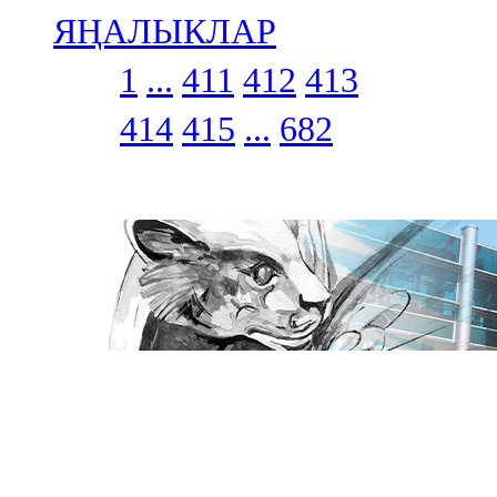
ЯҢАЛЫКЛАР
1
...
411
412
413
414
415
...
682