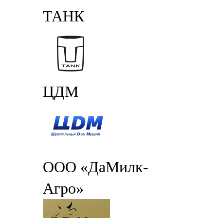
ТАНК
ЦДМ
ООО «ДаМилк-
Агро»