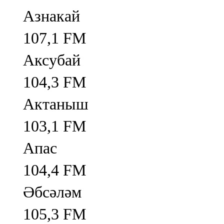
Азнакай
107,1 FM
Аксубай
104,3 FM
Актаныш
103,1 FM
Апас
104,4 FM
Әбсәләм
105,3 FM