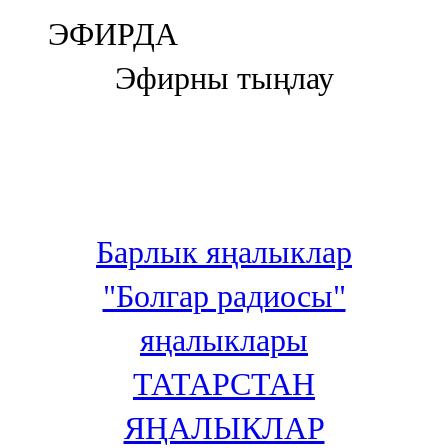
Болгар
ЭФИРДА
106,0 FM
Эфирны тыңлау
Бөгелмә
101,7 FM
Буа
100,3 FM
Барлык яңалыклар
Зәй
"Болгар радиосы"
106,6 FM
яңалыклары
Кадыбаш
ТАТАРСТАН
105,2 FM
ЯҢАЛЫКЛАР