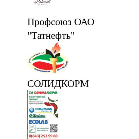
Профсоюз ОАО
"Татнефть"
СОЛИДКОРМ