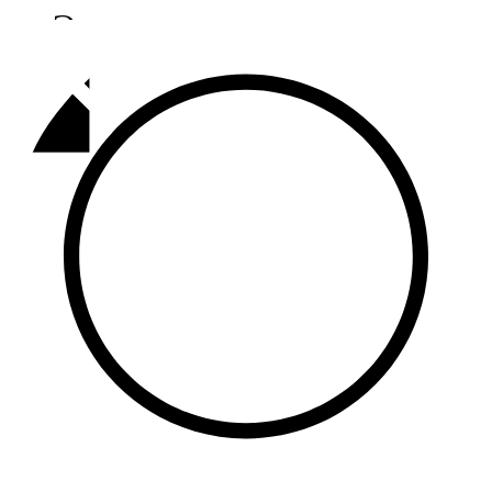
Әлмәт
92,9 FM
Базарлы матак
107,1 FM
Балык бистәсе
104,9 FM
Баулы
107,5 FM
Биләр
101,7 FM