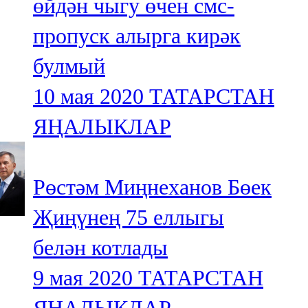
өйдән чыгу өчен смс-
пропуск алырга кирәк
булмый
10 мая 2020
ТАТАРСТАН
ЯҢАЛЫКЛАР
Рөстәм Миңнеханов Бөек
Җиңүнең 75 еллыгы
белән котлады
9 мая 2020
ТАТАРСТАН