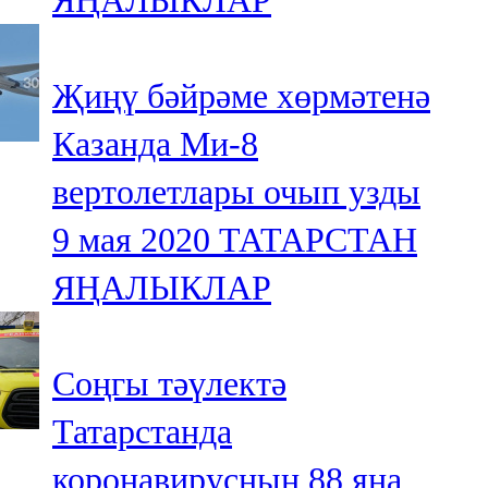
ЯҢАЛЫКЛАР
Җиңү бәйрәме хөрмәтенә
Казанда Ми-8
вертолетлары очып узды
9 мая 2020
ТАТАРСТАН
ЯҢАЛЫКЛАР
Соңгы тәүлектә
Татарстанда
коронавирусның 88 яңа