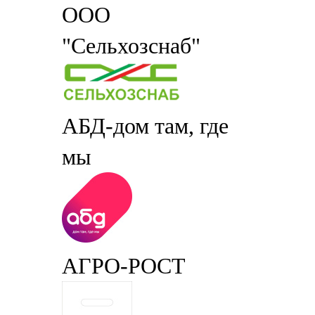
ООО
"Сельхозснаб"
АБД-дом там, где
мы
АГРО-РОСТ