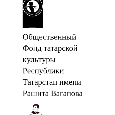
Общественный
Фонд татарской
культуры
Республики
Татарстан имени
Рашита Вагапова