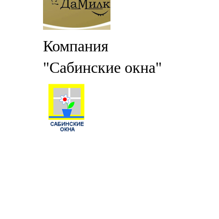
Компания
"Сабинские окна"