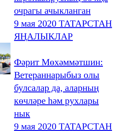
очрагы ачыкланган
9 мая 2020
ТАТАРСТАН
ЯҢАЛЫКЛАР
Фәрит Мөхәммәтшин:
Ветераннарыбыз олы
булсалар да, аларның
көчләре һәм рухлары
нык
9 мая 2020
ТАТАРСТАН