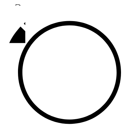
Әлмәт
92,9 FM
Базарлы матак
107,1 FM
Балык бистәсе
104,9 FM
Баулы
107,5 FM
Биләр
101,7 FM