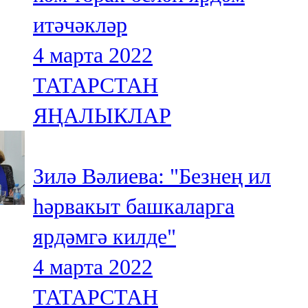
итәчәкләр
4 марта 2022
ТАТАРСТАН
ЯҢАЛЫКЛАР
Зилә Вәлиева: "Безнең ил
һәрвакыт башкаларга
ярдәмгә килде"
4 марта 2022
ТАТАРСТАН