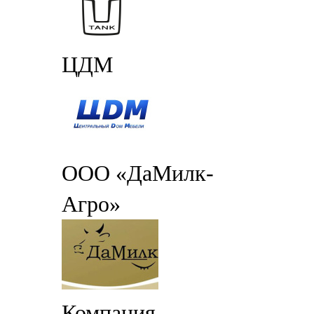
ЦДМ
ООО «ДаМилк-
Агро»
Компания