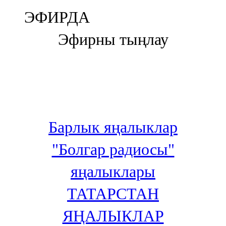
Болгар
ЭФИРДА
106,0 FM
Эфирны тыңлау
Бөгелмә
101,7 FM
Буа
100,3 FM
Барлык яңалыклар
Зәй
"Болгар радиосы"
106,6 FM
яңалыклары
Кадыбаш
ТАТАРСТАН
105,2 FM
ЯҢАЛЫКЛАР