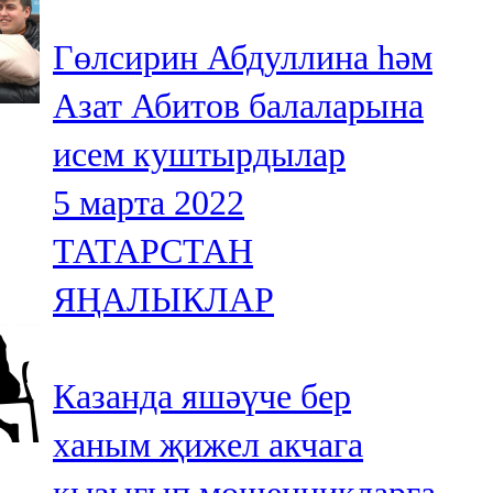
Гөлсирин Абдуллина һәм
Азат Абитов балаларына
исем куштырдылар
5 марта 2022
ТАТАРСТАН
ЯҢАЛЫКЛАР
Казанда яшәүче бер
ханым җижел акчага