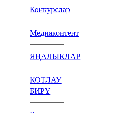
Конкурслар
Медиаконтент
ЯҢАЛЫКЛАР
КОТЛАУ
БИРҮ