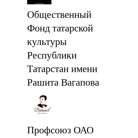
Общественный
Фонд татарской
культуры
Республики
Татарстан имени
Рашита Вагапова
Профсоюз ОАО