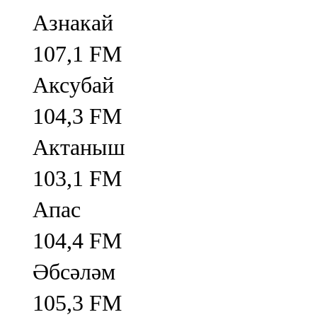
Азнакай
107,1 FM
Аксубай
104,3 FM
Актаныш
103,1 FM
Апас
104,4 FM
Әбсәләм
105,3 FM