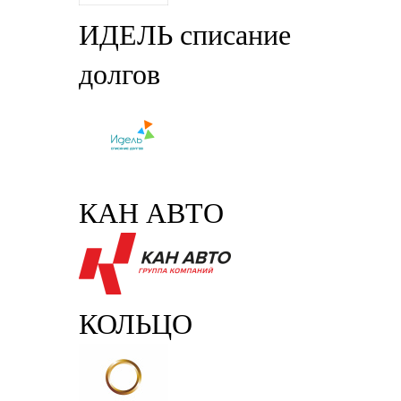
ИДЕЛЬ списание
долгов
КАН АВТО
КОЛЬЦО