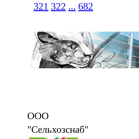
321
322
...
682
ООО
"Сельхозснаб"