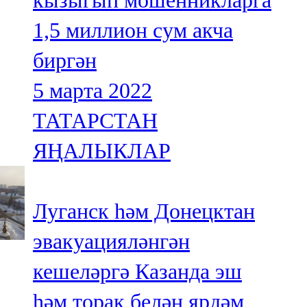
кызыгып мошенникларга
1,5 миллион сум акча
биргән
5 марта 2022
ТАТАРСТАН
ЯҢАЛЫКЛАР
Луганск һәм Донецктан
эвакуацияләнгән
кешеләргә Казанда эш
һәм торак белән ярдәм