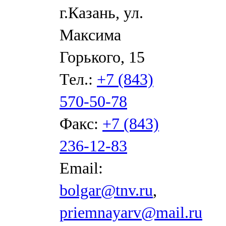
г.Казань, ул.
Максима
Горького, 15
Тел.:
+7 (843)
570-50-78
Факс:
+7 (843)
236-12-83
Email:
bolgar@tnv.ru
,
priemnayarv@mail.ru