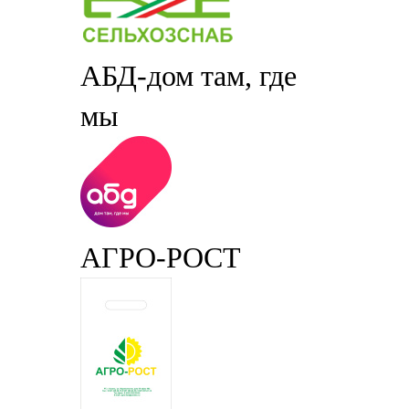
АБД-дом там, где
мы
АГРО-РОСТ