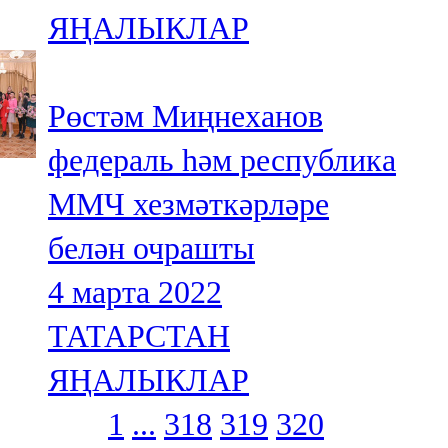
ЯҢАЛЫКЛАР
Рөстәм Миңнеханов
федераль һәм республика
ММЧ хезмәткәрләре
белән очрашты
4 марта 2022
ТАТАРСТАН
ЯҢАЛЫКЛАР
1
...
318
319
320