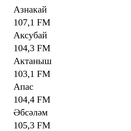
Азнакай
107,1 FM
Аксубай
104,3 FM
Актаныш
103,1 FM
Апас
104,4 FM
Әбсәләм
105,3 FM