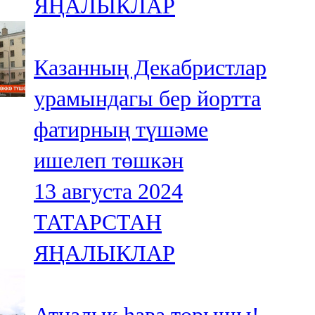
ЯҢАЛЫКЛАР
Казанның Декабристлар
урамындагы бер йортта
фатирның түшәме
ишелеп төшкән
13 августа 2024
ТАТАРСТАН
ЯҢАЛЫКЛАР