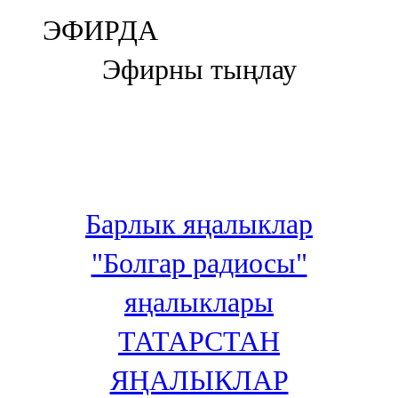
Болгар
ЭФИРДА
106,0 FM
Эфирны тыңлау
Бөгелмә
101,7 FM
Буа
100,3 FM
Барлык яңалыклар
Зәй
"Болгар радиосы"
106,6 FM
яңалыклары
Кадыбаш
ТАТАРСТАН
105,2 FM
ЯҢАЛЫКЛАР