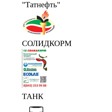
"Татнефть"
СОЛИДКОРМ
ТАНК