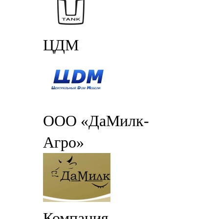
ЦДМ
ООО «ДаМилк-
Агро»
Компания