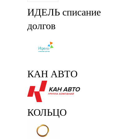
ИДЕЛЬ списание
долгов
КАН АВТО
КОЛЬЦО