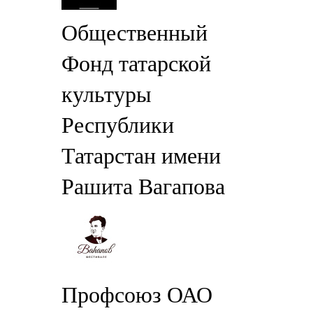
Общественный
Фонд татарской
культуры
Республики
Татарстан имени
Рашита Вагапова
Профсоюз ОАО