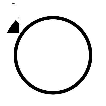
Әлмәт
92,9 FM
Базарлы матак
107,1 FM
Балык бистәсе
104,9 FM
Баулы
107,5 FM
Биләр
101,7 FM