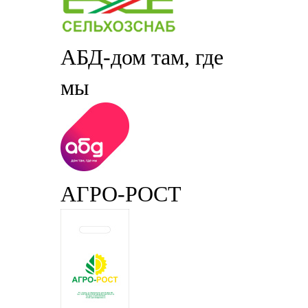
АБД-дом там, где
мы
АГРО-РОСТ