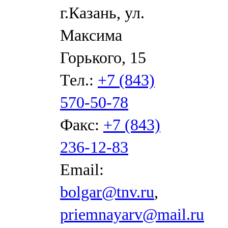
г.Казань, ул.
Максима
Горького, 15
Тел.:
+7 (843)
570-50-78
Факс:
+7 (843)
236-12-83
Email:
bolgar@tnv.ru
,
priemnayarv@mail.ru