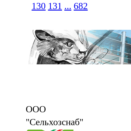
130
131
...
682
ООО
"Сельхозснаб"