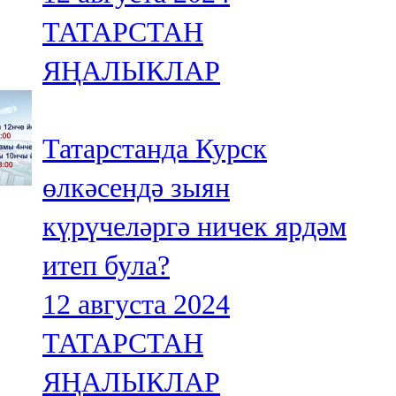
ТАТАРСТАН
ЯҢАЛЫКЛАР
Татарстанда Курск
өлкәсендә зыян
күрүчеләргә ничек ярдәм
итеп була?
12 августа 2024
ТАТАРСТАН
ЯҢАЛЫКЛАР