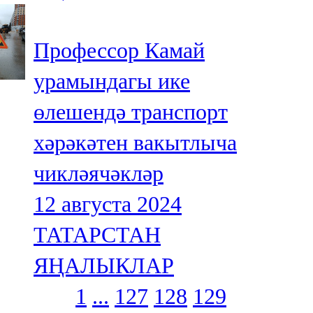
Профессор Камай
урамындагы ике
өлешендә транспорт
хәрәкәтен вакытлыча
чикләячәкләр
12 августа 2024
ТАТАРСТАН
ЯҢАЛЫКЛАР
1
...
127
128
129