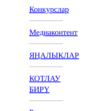
Конкурслар
Медиаконтент
ЯҢАЛЫКЛАР
КОТЛАУ
БИРҮ