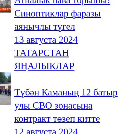
Атналык һава торышы!
Синоптиклар фаразы
аянычлы түгел
13 августа 2024
ТАТАРСТАН
ЯҢАЛЫКЛАР
Түбән Каманың 12 батыр
улы СВО зонасына
контракт төзеп китте
12 августа 2024