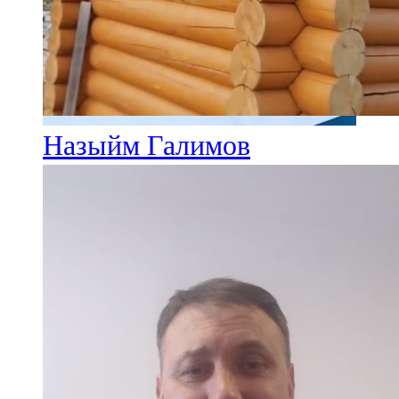
Назыйм Галимов