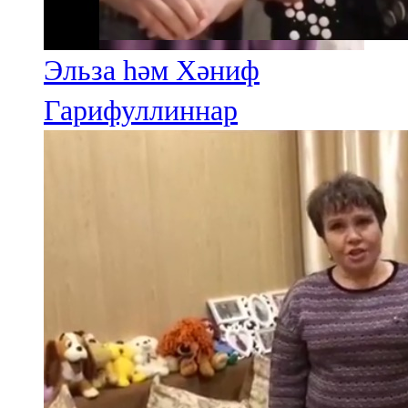
Эльза һәм Хәниф
Гарифуллиннар