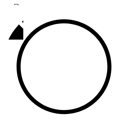
Әлмәт
92,9 FM
Базарлы матак
107,1 FM
Балык бистәсе
104,9 FM
Баулы
107,5 FM
Биләр
101,7 FM