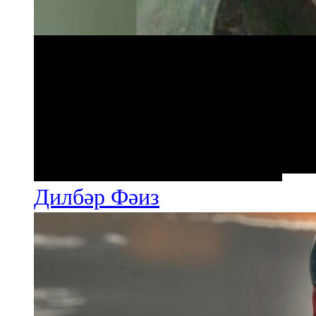
Дилбәр Фәиз