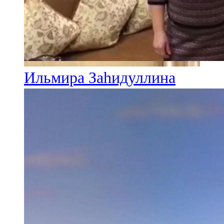
Ильмира Заһидуллина