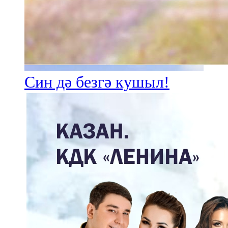
Син дә безгә кушыл!