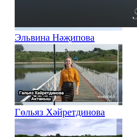
Эльвина Нәҗипова
Гөльяз Хәйретдинова