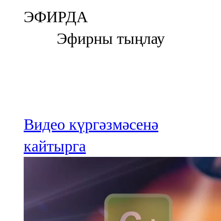
Болгар
ЭФИРДА
106,0 FM
Эфирны тыңлау
Бөгелмә
101,7 FM
Буа
100,3 FM
Видео күргәзмәсенә
Зәй
кайтырга
106,6 FM
Кадыбаш
105,2 FM