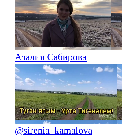
Азалия Сабирова
@sirenia_kamalova