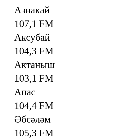
Азнакай
107,1 FM
Аксубай
104,3 FM
Актаныш
103,1 FM
Апас
104,4 FM
Әбсәләм
105,3 FM