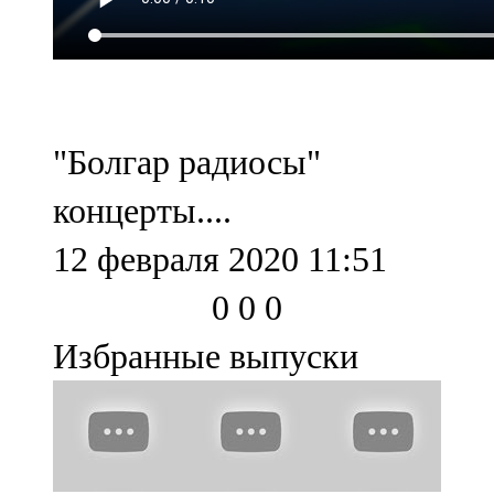
107,8 FM
Теләче
106,1 FM
"Болгар радиосы"
Түбән Кама
концерты....
102,6 FM
12 февраля 2020 11:51
Чирмешән
0
0
0
107,7 FM
Избранные выпуски
Чистай
103,0 FM
Чүпрәле