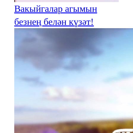
Вакыйгалар агымын
безнең белән күзәт!