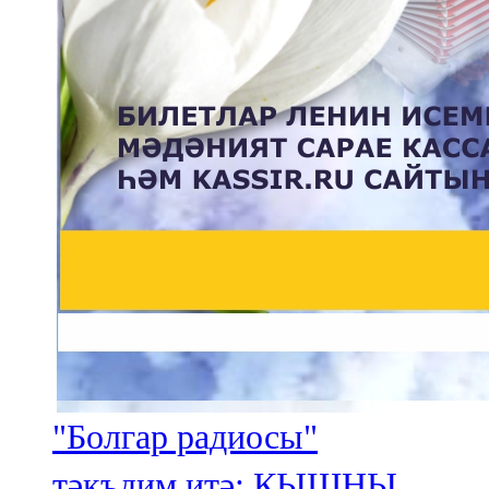
"Болгар радиосы"
тәкъдим итә: КЫШНЫ