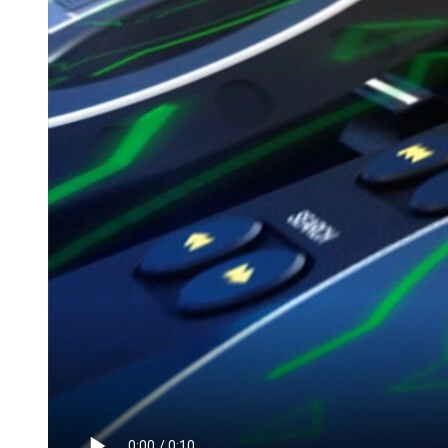
Мамадыш
106,2 FM
Минзәлә
107,3 FM
Мөслим
100,0 FM
Нурлат
104,7 FM
Олы Әтнә
71,42 FM
Сарман