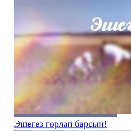
Эшегез гөрләп барсын!