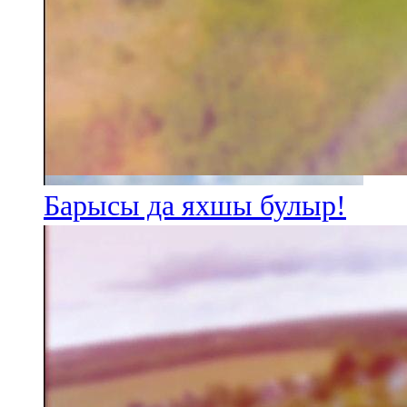
Барысы да яхшы булыр!