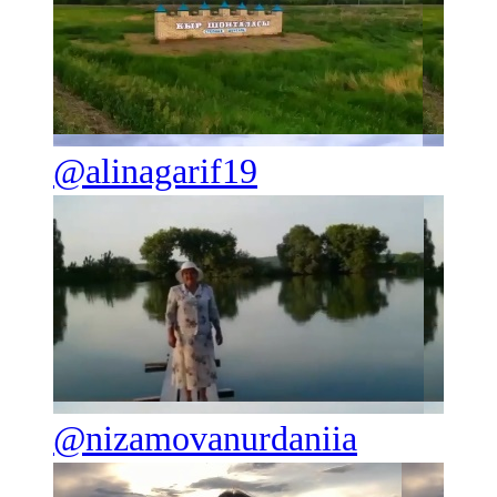
@alinagarif19
@nizamovanurdaniia