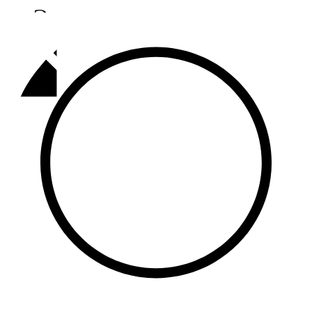
Әлмәт
92,9 FM
Базарлы матак
107,1 FM
Балык бистәсе
104,9 FM
Баулы
107,5 FM
Биләр
101,7 FM