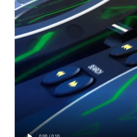
Мамадыш
106,2 FM
Минзәлә
107,3 FM
Мөслим
100,0 FM
Нурлат
104,7 FM
Олы Әтнә
71,42 FM
Сарман