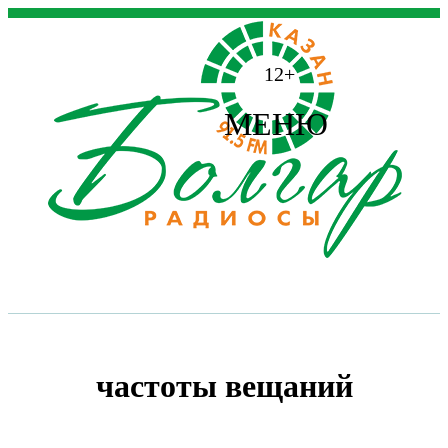
12+
МЕНЮ
частоты вещаний