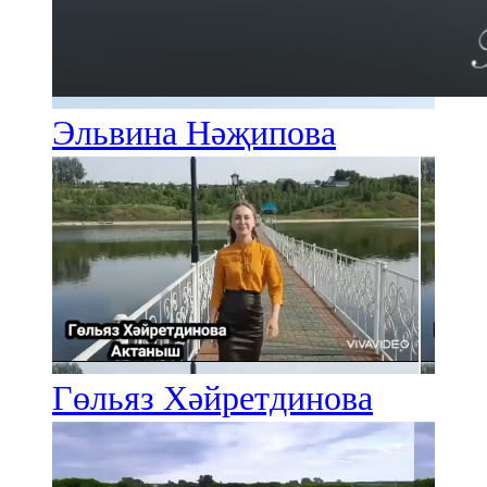
Эльвина Нәҗипова
Гөльяз Хәйретдинова