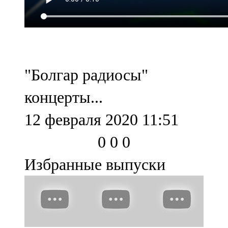
107,8 FM
Теләче
106,1 FM
"Болгар радиосы"
Түбән Кама
концерты...
102,6 FM
12 февраля 2020 11:51
Чирмешән
0
0
0
107,7 FM
Избранные выпуски
Чистай
103,0 FM
Чүпрәле