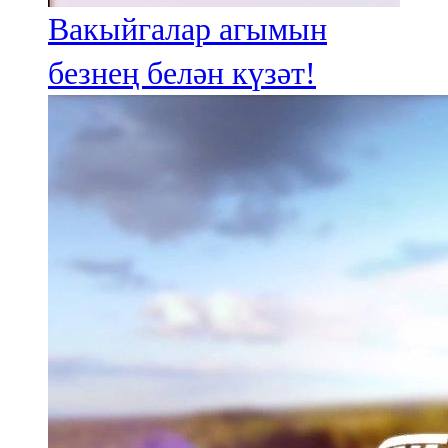
Вакыйгалар агымын
безнең белән күзәт!