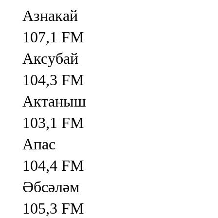
Азнакай
107,1 FM
Аксубай
104,3 FM
Актаныш
103,1 FM
Апас
104,4 FM
Әбсәләм
105,3 FM