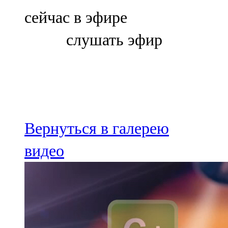
Болгар
сейчас в эфире
106,0 FM
слушать эфир
Бөгелмә
101,7 FM
Буа
100,3 FM
Вернуться в галерею
Зәй
видео
106,6 FM
Кадыбаш
105,2 FM