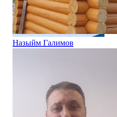
Назыйм Галимов