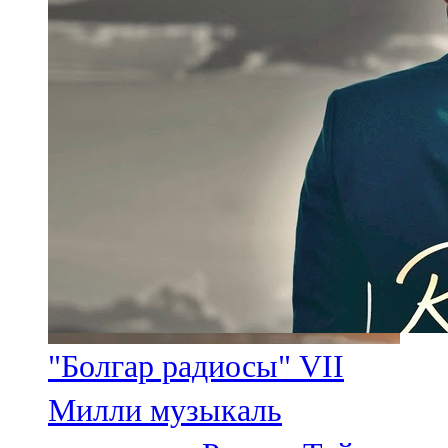
"Болгар радиосы" VII
Милли музыкаль