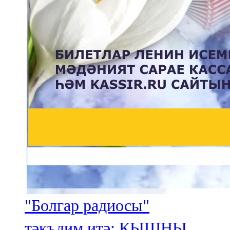
"Болгар радиосы"
тәкъдим итә: КЫШНЫ