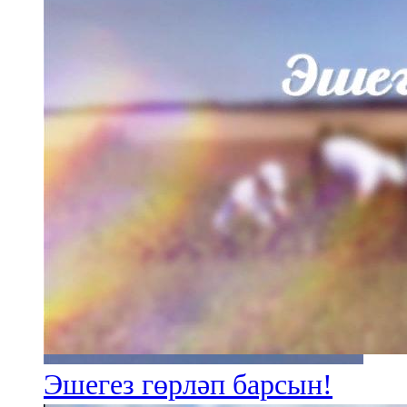
Эшегез гөрләп барсын!