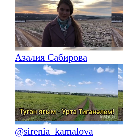
Азалия Сабирова
@sirenia_kamalova