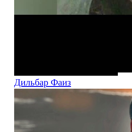
Дильбар Фаиз