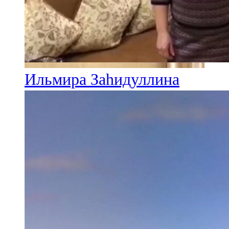
Ильмира Заһидуллина