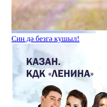
Син дә безгә кушыл!