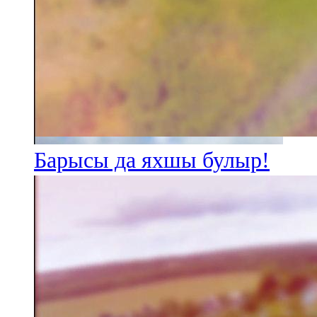
Барысы да яхшы булыр!