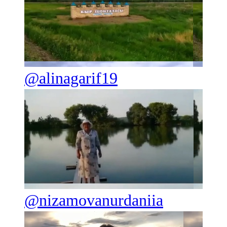
@alinagarif19
@nizamovanurdaniia