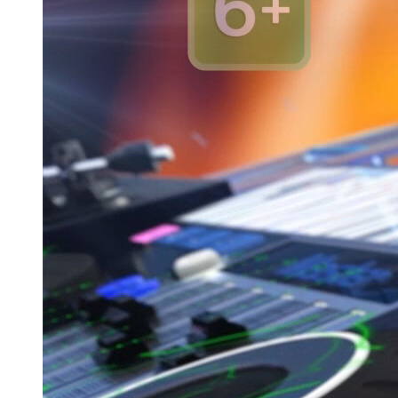
Казан
91,5 FM
Кайбыч
106,1 FM
Кама тамагы
71,51 FM
Кукмара
107,9 FM
Лениногорский
102,1 FM