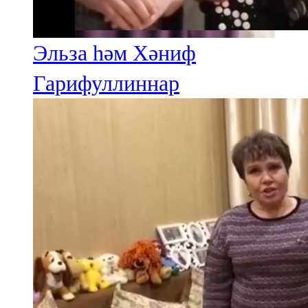
Эльза һәм Хәниф
Гарифуллиннар