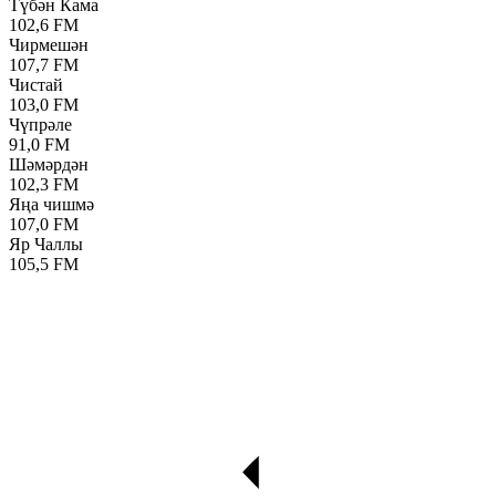
Түбән Кама
102,6 FM
Чирмешән
107,7 FM
Чистай
103,0 FM
Чүпрәле
91,0 FM
Шәмәрдән
102,3 FM
Яңа чишмә
107,0 FM
Яр Чаллы
105,5 FM