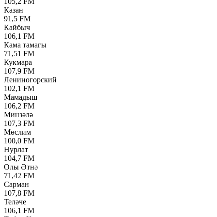
105,2 FM
Казан
91,5 FM
Кайбыч
106,1 FM
Кама тамагы
71,51 FM
Кукмара
107,9 FM
Лениногорский
102,1 FM
Мамадыш
106,2 FM
Минзәлә
107,3 FM
Мөслим
100,0 FM
Нурлат
104,7 FM
Олы Әтнә
71,42 FM
Сарман
107,8 FM
Теләче
106,1 FM