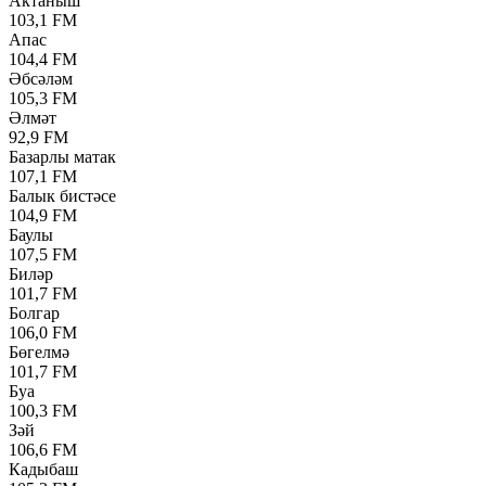
Актаныш
103,1 FM
Апас
104,4 FM
Әбсәләм
105,3 FM
Әлмәт
92,9 FM
Базарлы матак
107,1 FM
Балык бистәсе
104,9 FM
Баулы
107,5 FM
Биләр
101,7 FM
Болгар
106,0 FM
Бөгелмә
101,7 FM
Буа
100,3 FM
Зәй
106,6 FM
Кадыбаш