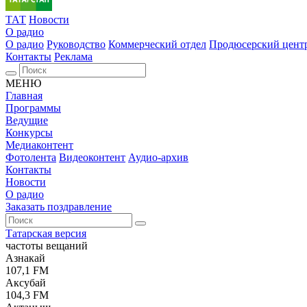
ТАТ
Новости
О радио
О радио
Руководство
Коммерческий отдел
Продюсерский цент
Контакты
Реклама
МЕНЮ
Главная
Программы
Ведущие
Конкурсы
Медиаконтент
Фотолента
Видеоконтент
Аудио-архив
Контакты
Новости
О радио
Заказать поздравление
Татарская версия
частоты вещаний
Азнакай
107,1 FM
Аксубай
104,3 FM