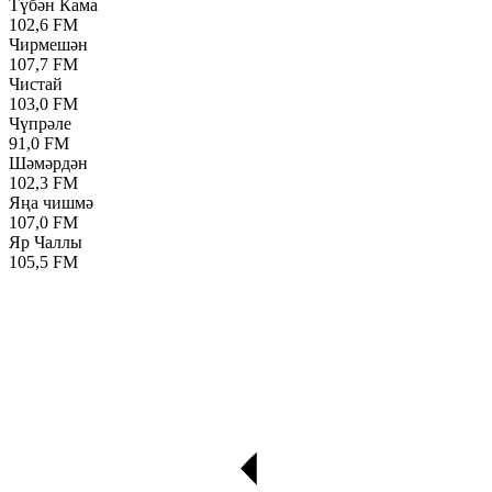
Түбән Кама
102,6 FM
Чирмешән
107,7 FM
Чистай
103,0 FM
Чүпрәле
91,0 FM
Шәмәрдән
102,3 FM
Яңа чишмә
107,0 FM
Яр Чаллы
105,5 FM