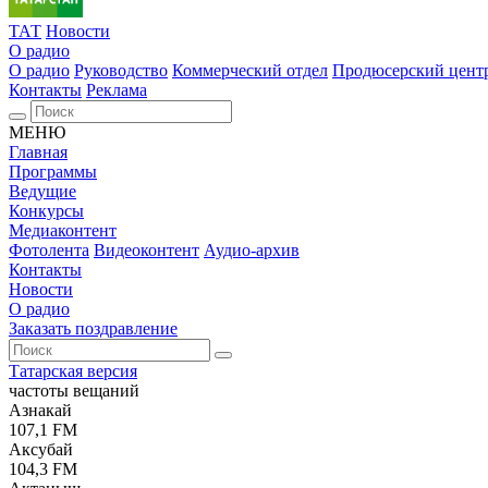
ТАТ
Новости
О радио
О радио
Руководство
Коммерческий отдел
Продюсерский цент
Контакты
Реклама
МЕНЮ
Главная
Программы
Ведущие
Конкурсы
Медиаконтент
Фотолента
Видеоконтент
Аудио-архив
Контакты
Новости
О радио
Заказать поздравление
Татарская версия
частоты вещаний
Азнакай
107,1 FM
Аксубай
104,3 FM