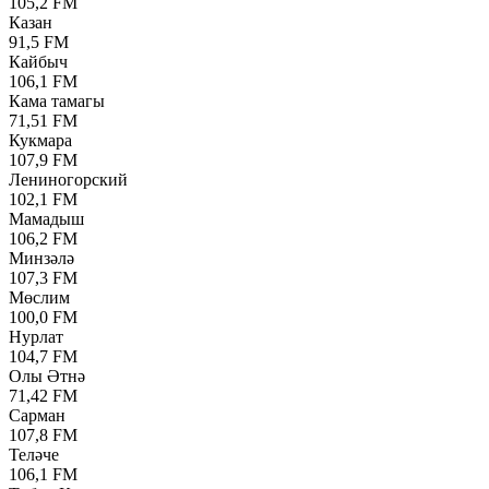
105,2 FM
Казан
91,5 FM
Кайбыч
106,1 FM
Кама тамагы
71,51 FM
Кукмара
107,9 FM
Лениногорский
102,1 FM
Мамадыш
106,2 FM
Минзәлә
107,3 FM
Мөслим
100,0 FM
Нурлат
104,7 FM
Олы Әтнә
71,42 FM
Сарман
107,8 FM
Теләче
106,1 FM