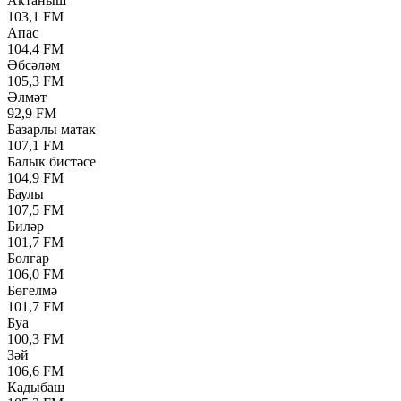
Актаныш
103,1 FM
Апас
104,4 FM
Әбсәләм
105,3 FM
Әлмәт
92,9 FM
Базарлы матак
107,1 FM
Балык бистәсе
104,9 FM
Баулы
107,5 FM
Биләр
101,7 FM
Болгар
106,0 FM
Бөгелмә
101,7 FM
Буа
100,3 FM
Зәй
106,6 FM
Кадыбаш