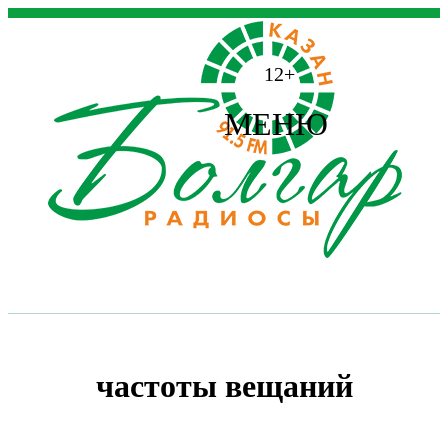
12+
МЕНЮ
частоты вещаний