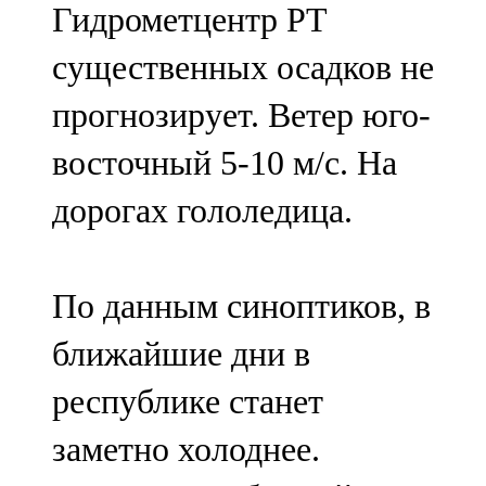
Гидрометцентр РТ
91,0 FM
существенных осадков не
Шәмәрдән
прогнозирует. Ветер юго-
102,3 FM
восточный 5-10 м/с. На
Яңа чишмә
дорогах гололедица.
107,0 FM
Яр Чаллы
По данным синоптиков, в
105,5 FM
ближайшие дни в
республике станет
заметно холоднее.