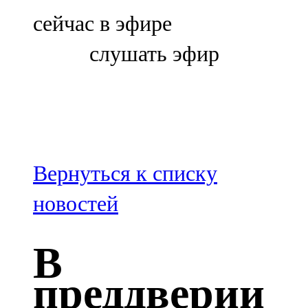
Болгар
сейчас в эфире
106,0 FM
слушать эфир
Бөгелмә
101,7 FM
Буа
100,3 FM
Вернуться к списку
Зәй
новостей
106,6 FM
В
Кадыбаш
преддверии
105,2 FM