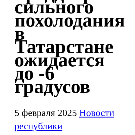
сильного
Казан
похолодания
91,5 FM
в
Кайбыч
Татарстане
106,1 FM
ожидается
Кама тамагы
до -6
71,51 FM
градусов
Кукмара
107,9 FM
Лениногорский
5 февраля 2025
Новости
102,1 FM
республики