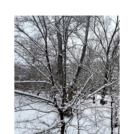
Мамадыш
106,2 FM
Минзәлә
107,3 FM
Мөслим
100,0 FM
Нурлат
104,7 FM
Олы Әтнә
71,42 FM
Сарман