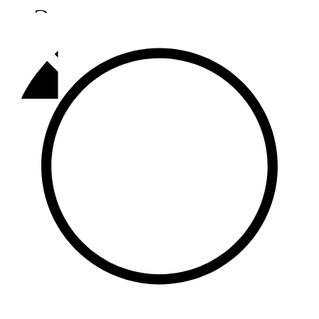
Әлмәт
92,9 FM
Базарлы матак
107,1 FM
Балык бистәсе
104,9 FM
Баулы
107,5 FM
Биләр
101,7 FM