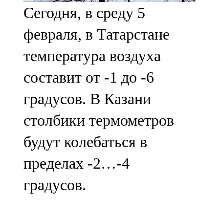
Сегодня, в среду 5
107,8 FM
февраля, в Татарстане
Теләче
температура воздуха
106,1 FM
составит от -1 до -6
Түбән Кама
градусов. В Казани
102,6 FM
столбики термометров
Чирмешән
будут колебаться в
107,7 FM
пределах -2…-4
Чистай
градусов.
103,0 FM
Чүпрәле