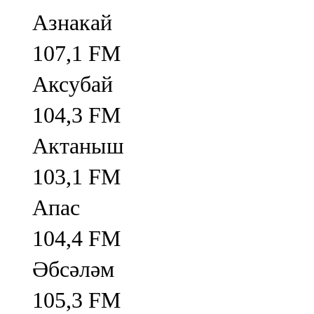
Азнакай
107,1 FM
Аксубай
104,3 FM
Актаныш
103,1 FM
Апас
104,4 FM
Әбсәләм
105,3 FM