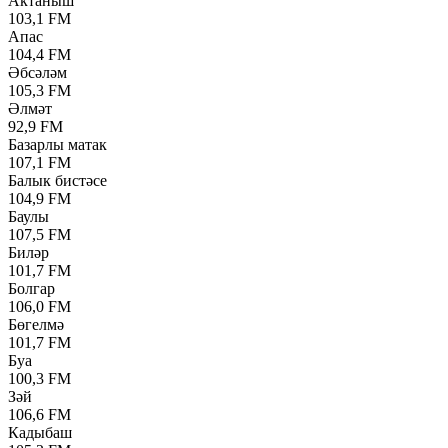
Актаныш
103,1 FM
Апас
104,4 FM
Әбсәләм
105,3 FM
Әлмәт
92,9 FM
Базарлы матак
107,1 FM
Балык бистәсе
104,9 FM
Баулы
107,5 FM
Биләр
101,7 FM
Болгар
106,0 FM
Бөгелмә
101,7 FM
Буа
100,3 FM
Зәй
106,6 FM
Кадыбаш