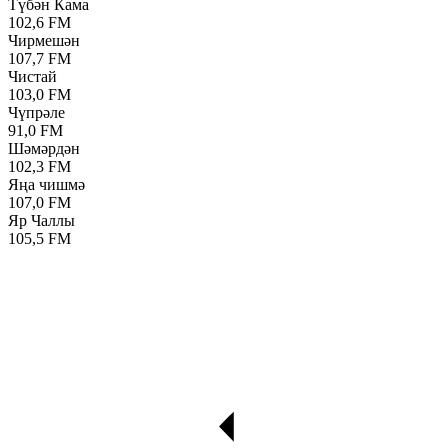
Түбән Кама
102,6 FM
Чирмешән
107,7 FM
Чистай
103,0 FM
Чүпрәле
91,0 FM
Шәмәрдән
102,3 FM
Яңа чишмә
107,0 FM
Яр Чаллы
105,5 FM