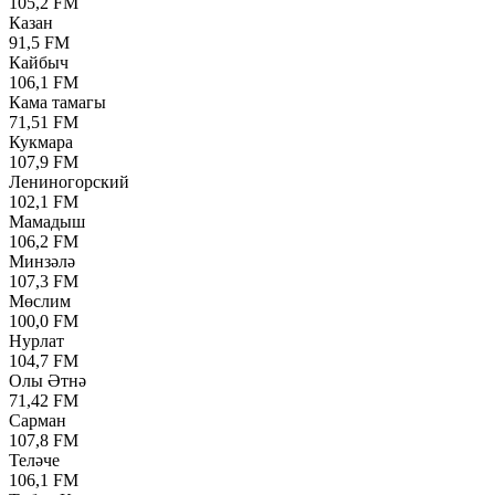
105,2 FM
Казан
91,5 FM
Кайбыч
106,1 FM
Кама тамагы
71,51 FM
Кукмара
107,9 FM
Лениногорский
102,1 FM
Мамадыш
106,2 FM
Минзәлә
107,3 FM
Мөслим
100,0 FM
Нурлат
104,7 FM
Олы Әтнә
71,42 FM
Сарман
107,8 FM
Теләче
106,1 FM