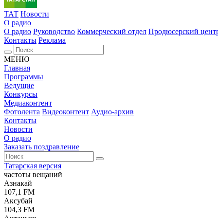
ТАТ
Новости
О радио
О радио
Руководство
Коммерческий отдел
Продюсерский цент
Контакты
Реклама
МЕНЮ
Главная
Программы
Ведущие
Конкурсы
Медиаконтент
Фотолента
Видеоконтент
Аудио-архив
Контакты
Новости
О радио
Заказать поздравление
Татарская версия
частоты вещаний
Азнакай
107,1 FM
Аксубай
104,3 FM