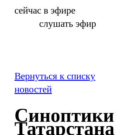
Болгар
сейчас в эфире
106,0 FM
слушать эфир
Бөгелмә
101,7 FM
Буа
100,3 FM
Вернуться к списку
Зәй
новостей
106,6 FM
Синоптики
Кадыбаш
Татарстана
105,2 FM