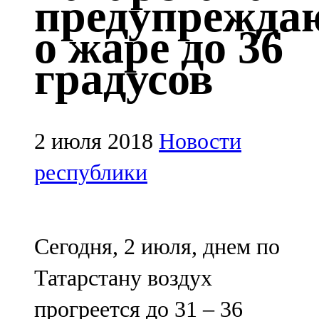
предупрежда
Казан
о жаре до 36
91,5 FM
градусов
Кайбыч
106,1 FM
Кама тамагы
2 июля 2018
Новости
71,51 FM
республики
Кукмара
107,9 FM
Сегодня, 2 июля, днем по
Лениногорский
Татарстану воздух
102,1 FM
прогреется до 31 – 36