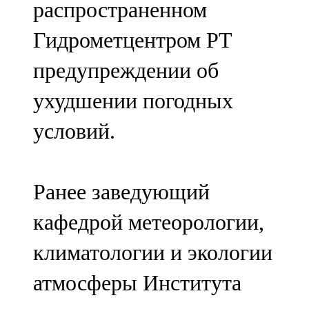
распространенном
91,0 FM
Гидрометцентром РТ
Шәмәрдән
предупреждении об
102,3 FM
ухудшении погодных
Яңа чишмә
условий.
107,0 FM
Яр Чаллы
Ранее заведующий
105,5 FM
кафедрой метеорологии,
климатологии и экологии
атмосферы Института