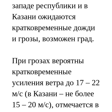
западе республики и в
107,8 FM
Казани ожидаются
Теләче
кратковременные дожди
106,1 FM
и грозы, возможен град.
Түбән Кама
102,6 FM
При грозах вероятны
Чирмешән
кратковременные
107,7 FM
усиления ветра до 17 – 22
Чистай
м/с (в Казани – не более
103,0 FM
15 – 20 м/с), отмечается в
Чүпрәле