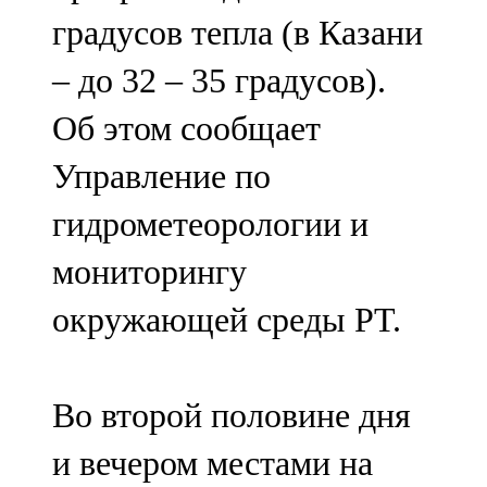
Мамадыш
градусов тепла (в Казани
106,2 FM
– до 32 – 35 градусов).
Минзәлә
Об этом сообщает
107,3 FM
Управление по
Мөслим
гидрометеорологии и
100,0 FM
мониторингу
Нурлат
окружающей среды РТ.
104,7 FM
Олы Әтнә
Во второй половине дня
71,42 FM
и вечером местами на
Сарман