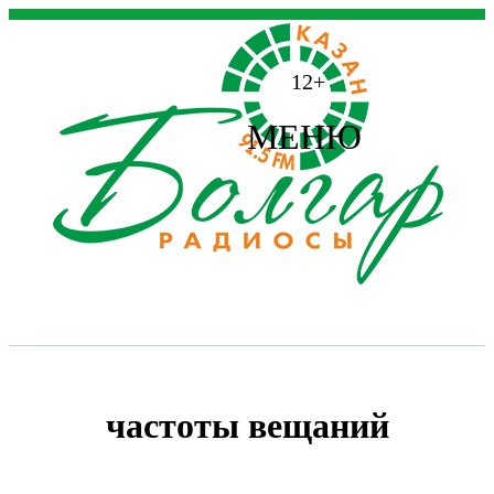
12+
МЕНЮ
частоты вещаний