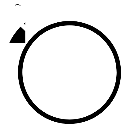
Әлмәт
92,9 FM
Базарлы матак
107,1 FM
Балык бистәсе
104,9 FM
Баулы
107,5 FM
Биләр
101,7 FM