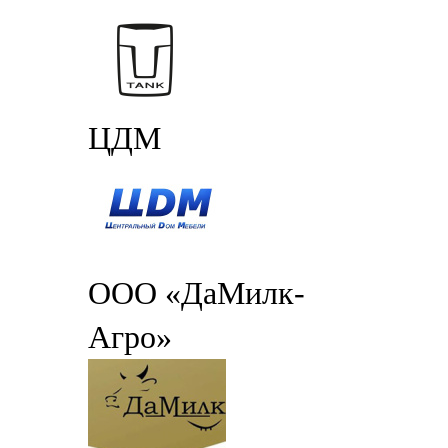
ЦДМ
ООО «ДаМилк-
Агро»