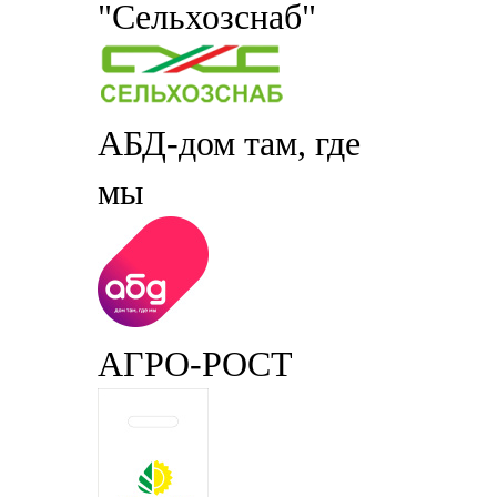
"Сельхозснаб"
АБД-дом там, где
мы
АГРО-РОСТ