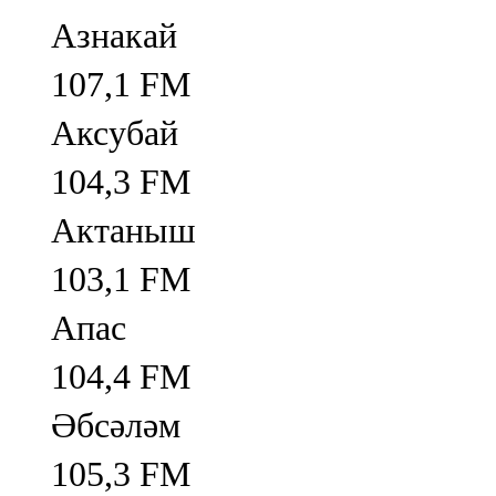
Азнакай
107,1 FM
Аксубай
104,3 FM
Актаныш
103,1 FM
Апас
104,4 FM
Әбсәләм
105,3 FM