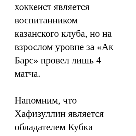
хоккеист является
107,8 FM
воспитанником
Теләче
казанского клуба, но на
106,1 FM
взрослом уровне за «Ак
Түбән Кама
Барс» провел лишь 4
102,6 FM
матча.
Чирмешән
107,7 FM
Напомним, что
Чистай
Хафизуллин является
103,0 FM
обладателем Кубка
Чүпрәле