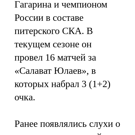
Гагарина и чемпионом
91,0 FM
России в составе
Шәмәрдән
питерского СКА. В
102,3 FM
текущем сезоне он
Яңа чишмә
провел 16 матчей за
107,0 FM
«Салават Юлаев», в
Яр Чаллы
которых набрал 3 (1+2)
105,5 FM
очка.
Ранее появлялись слухи о