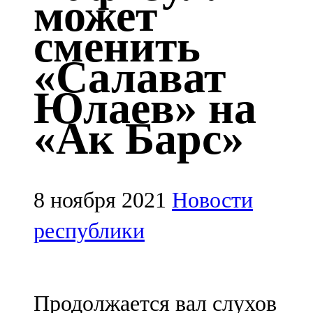
может
Казан
сменить
91,5 FM
«Салават
Кайбыч
Юлаев» на
106,1 FM
«Ак Барс»
Кама тамагы
71,51 FM
Кукмара
8 ноября 2021
Новости
107,9 FM
республики
Лениногорский
102,1 FM
Продолжается вал слухов