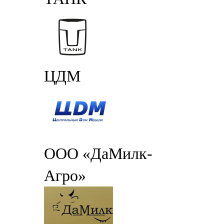
ЦДМ
ООО «ДаМилк-
Агро»