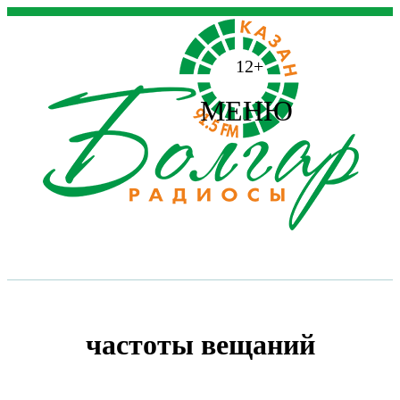
12+
МЕНЮ
частоты вещаний