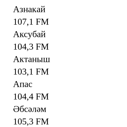
Азнакай
107,1 FM
Аксубай
104,3 FM
Актаныш
103,1 FM
Апас
104,4 FM
Әбсәләм
105,3 FM