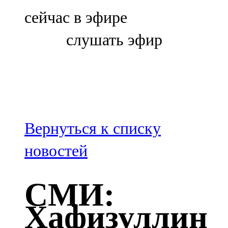
Болгар
сейчас в эфире
106,0 FM
слушать эфир
Бөгелмә
101,7 FM
Буа
100,3 FM
Вернуться к списку
Зәй
новостей
106,6 FM
СМИ:
Кадыбаш
Хафизуллин
105,2 FM