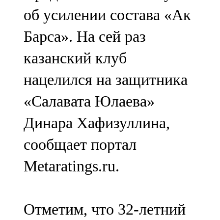
Мамадыш
об усилении состава «Ак
106,2 FM
Барса». На сей раз
Минзәлә
казанский клуб
107,3 FM
нацелился на защитника
Мөслим
«Салавата Юлаева»
100,0 FM
Динара Хафизуллина,
Нурлат
сообщает портал
104,7 FM
Metaratings.ru.
Олы Әтнә
71,42 FM
Отметим, что 32-летний
Сарман