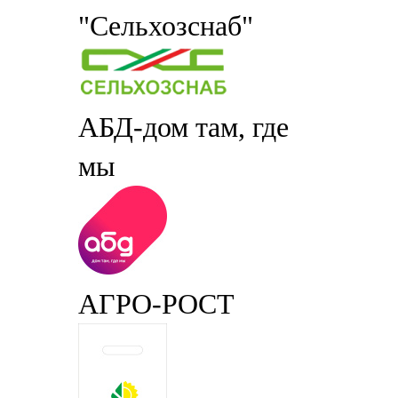
"Сельхозснаб"
АБД-дом там, где
мы
АГРО-РОСТ