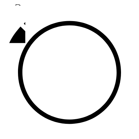
Әлмәт
92,9 FM
Базарлы матак
107,1 FM
Балык бистәсе
104,9 FM
Баулы
107,5 FM
Биләр
101,7 FM