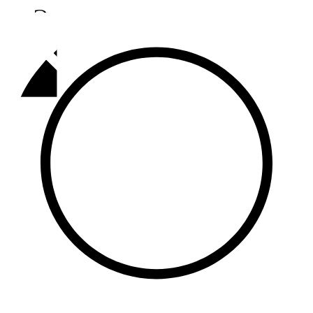
Әлмәт
92,9 FM
Базарлы матак
107,1 FM
Балык бистәсе
104,9 FM
Баулы
107,5 FM
Биләр
101,7 FM