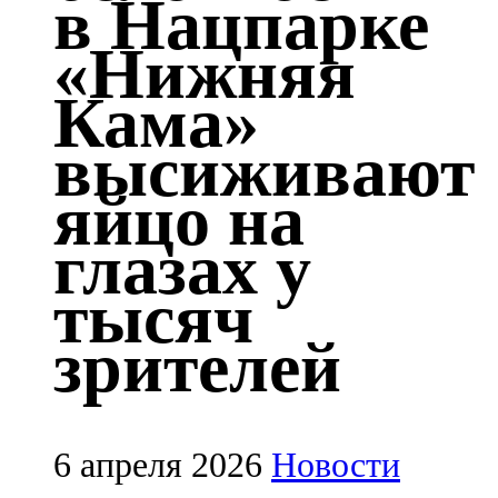
в Нацпарке
Казан
«Нижняя
91,5 FM
Кама»
Кайбыч
высиживают
106,1 FM
яйцо на
Кама тамагы
глазах у
71,51 FM
тысяч
Кукмара
зрителей
107,9 FM
Лениногорский
102,1 FM
6 апреля 2026
Новости