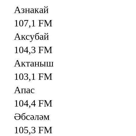
Азнакай
107,1 FM
Аксубай
104,3 FM
Актаныш
103,1 FM
Апас
104,4 FM
Әбсәләм
105,3 FM