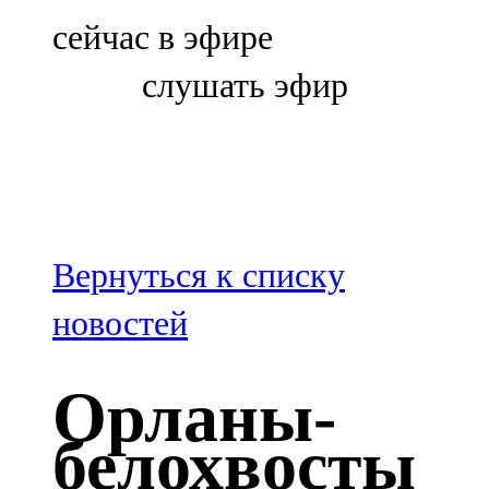
Болгар
сейчас в эфире
106,0 FM
слушать эфир
Бөгелмә
101,7 FM
Буа
100,3 FM
Вернуться к списку
Зәй
новостей
106,6 FM
Орланы-
Кадыбаш
белохвосты
105,2 FM