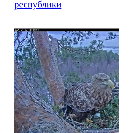
Мамадыш
республики
106,2 FM
Минзәлә
107,3 FM
Мөслим
100,0 FM
Нурлат
104,7 FM
Олы Әтнә
71,42 FM
Сарман