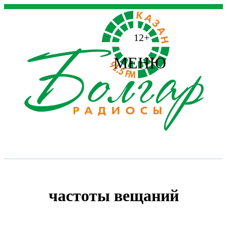
12+
МЕНЮ
частоты вещаний