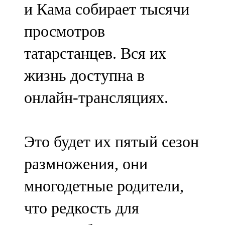
и Кама собирает тысячи
91,0 FM
просмотров
Шәмәрдән
татарстанцев. Вся их
102,3 FM
жизнь доступна в
Яңа чишмә
онлайн-трансляциях.
107,0 FM
Яр Чаллы
Это будет их пятый сезон
105,5 FM
размножения, они
многодетные родители,
что редкость для