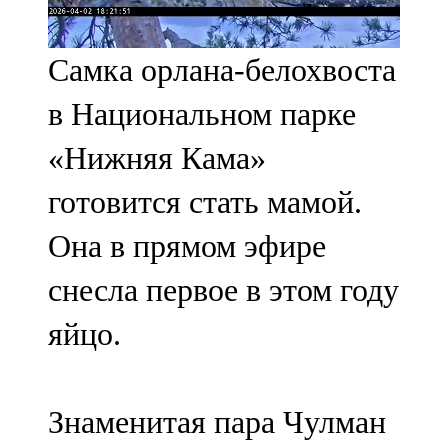
107,8 FM
Самка орлана-белохвоста
Теләче
в Национальном парке
106,1 FM
«Нижняя Кама»
Түбән Кама
готовится стать мамой.
102,6 FM
Она в прямом эфире
Чирмешән
снесла первое в этом году
107,7 FM
яйцо.
Чистай
103,0 FM
Знаменитая пара Чулман
Чүпрәле