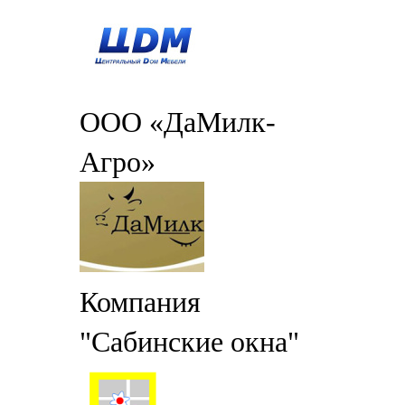
ООО «ДаМилк-
Агро»
Компания
"Сабинские окна"