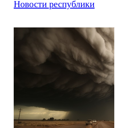
Мамадыш
Новости республики
106,2 FM
Минзәлә
107,3 FM
Мөслим
100,0 FM
Нурлат
104,7 FM
Олы Әтнә
71,42 FM
Сарман