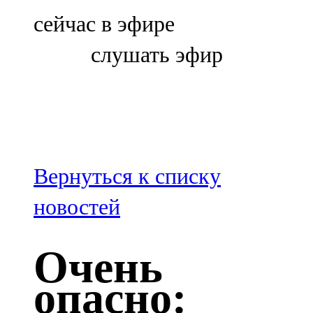
Болгар
сейчас в эфире
106,0 FM
слушать эфир
Бөгелмә
101,7 FM
Буа
100,3 FM
Вернуться к списку
Зәй
новостей
106,6 FM
Очень
Кадыбаш
опасно:
105,2 FM