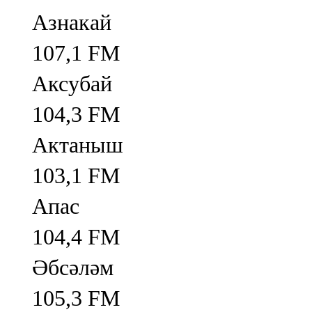
Азнакай
107,1 FM
Аксубай
104,3 FM
Актаныш
103,1 FM
Апас
104,4 FM
Әбсәләм
105,3 FM