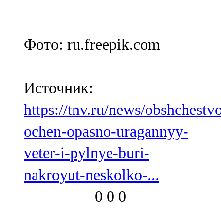
Фото: ru.freepik.com
Источник:
https://tnv.ru/news/obshchestv
ochen-opasno-uragannyy-
veter-i-pylnye-buri-
nakroyut-neskolko-...
0
0
0