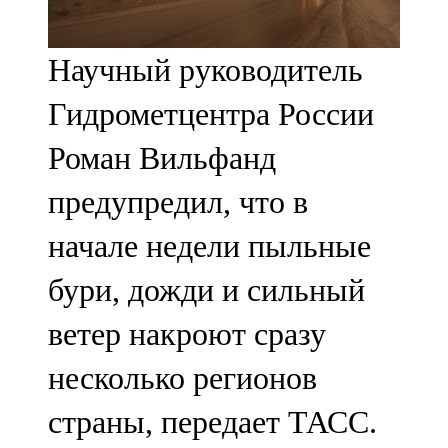
107,8 FM
Научный руководитель
Теләче
Гидрометцентра России
106,1 FM
Роман Вильфанд
Түбән Кама
предупредил, что в
102,6 FM
начале недели пыльные
Чирмешән
бури, дожди и сильный
107,7 FM
ветер накроют сразу
Чистай
несколько регионов
103,0 FM
страны, передает ТАСС.
Чүпрәле