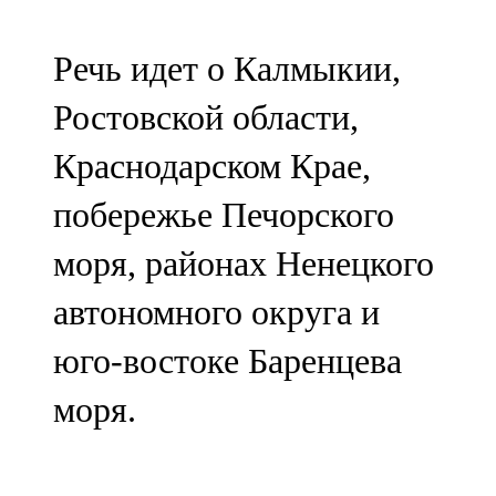
91,0 FM
Речь идет о Калмыкии,
Шәмәрдән
Ростовской области,
102,3 FM
Краснодарском Крае,
Яңа чишмә
побережье Печорского
107,0 FM
моря, районах Ненецкого
Яр Чаллы
автономного округа и
105,5 FM
юго-востоке Баренцева
моря.