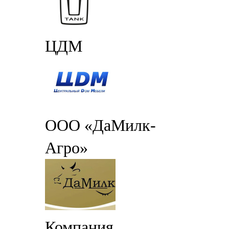
ЦДМ
ООО «ДаМилк-
Агро»
Компания