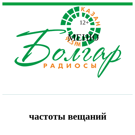
12+
МЕНЮ
частоты вещаний