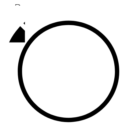
Әлмәт
92,9 FM
Базарлы матак
107,1 FM
Балык бистәсе
104,9 FM
Баулы
107,5 FM
Биләр
101,7 FM