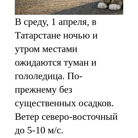
107,8 FM
В среду, 1 апреля, в
Теләче
Татарстане ночью и
106,1 FM
утром местами
Түбән Кама
ожидаются туман и
102,6 FM
гололедица. По-
Чирмешән
прежнему без
107,7 FM
существенных осадков.
Чистай
Ветер северо-восточный
103,0 FM
до 5-10 м/с.
Чүпрәле