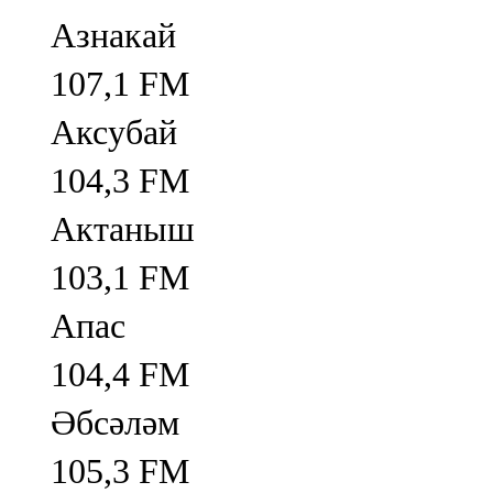
Азнакай
107,1 FM
Аксубай
104,3 FM
Актаныш
103,1 FM
Апас
104,4 FM
Әбсәләм
105,3 FM