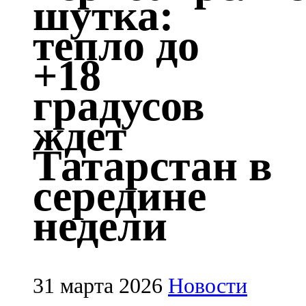
шутка:
Казан
тепло до
91,5 FM
+18
Кайбыч
градусов
106,1 FM
ждет
Кама тамагы
Татарстан в
71,51 FM
середине
Кукмара
недели
107,9 FM
Лениногорский
102,1 FM
31 марта 2026
Новости