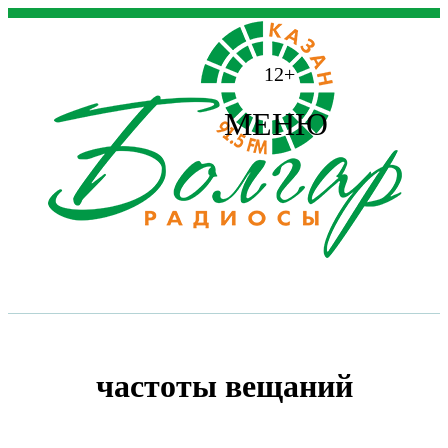
12+
МЕНЮ
частоты вещаний