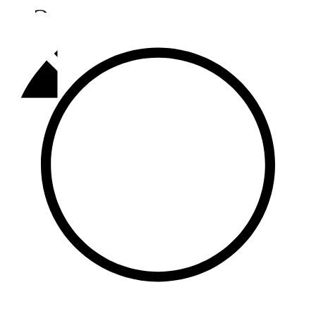
Әлмәт
92,9 FM
Базарлы матак
107,1 FM
Балык бистәсе
104,9 FM
Баулы
107,5 FM
Биләр
101,7 FM