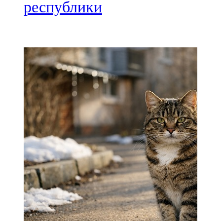
Мамадыш
республики
106,2 FM
Минзәлә
107,3 FM
Мөслим
100,0 FM
Нурлат
104,7 FM
Олы Әтнә
71,42 FM
Сарман