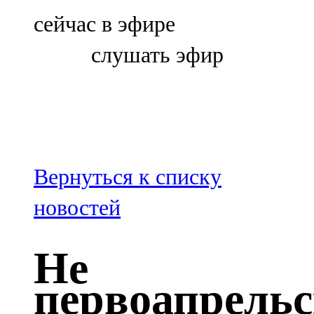
Болгар
сейчас в эфире
106,0 FM
слушать эфир
Бөгелмә
101,7 FM
Буа
100,3 FM
Вернуться к списку
Зәй
новостей
106,6 FM
Не
Кадыбаш
первоапрель
105,2 FM