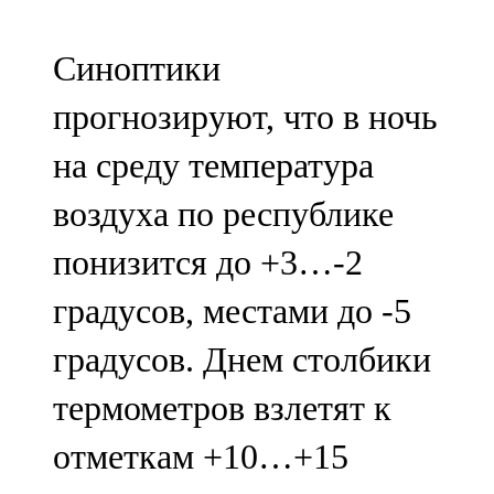
91,0 FM
Синоптики
Шәмәрдән
прогнозируют, что в ночь
102,3 FM
на среду температура
Яңа чишмә
воздуха по республике
107,0 FM
понизится до +3…-2
Яр Чаллы
градусов, местами до -5
105,5 FM
градусов. Днем столбики
термометров взлетят к
отметкам +10…+15