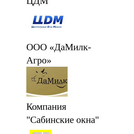
ЦДМ
ООО «ДаМилк-
Агро»
Компания
"Сабинские окна"