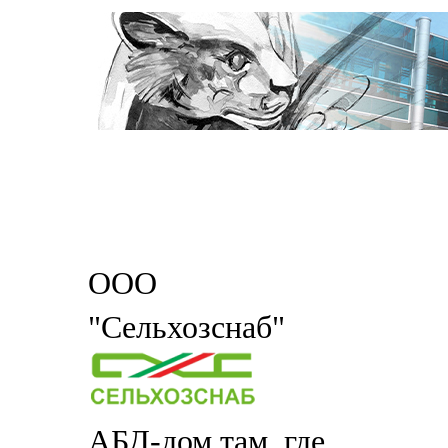
ООО
"Сельхозснаб"
АБД-дом там, где