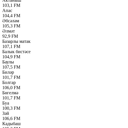
Актаныш
103,1 FM
Апас
104,4 FM
Әбсәләм
105,3 FM
Әлмәт
92,9 FM
Базарлы матак
107,1 FM
Балык бистәсе
104,9 FM
Баулы
107,5 FM
Биләр
101,7 FM
Болгар
106,0 FM
Бөгелмә
101,7 FM
Буа
100,3 FM
Зәй
106,6 FM
Кадыбаш