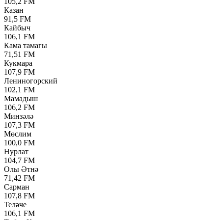
105,2 FM
Казан
91,5 FM
Кайбыч
106,1 FM
Кама тамагы
71,51 FM
Кукмара
107,9 FM
Лениногорский
102,1 FM
Мамадыш
106,2 FM
Минзәлә
107,3 FM
Мөслим
100,0 FM
Нурлат
104,7 FM
Олы Әтнә
71,42 FM
Сарман
107,8 FM
Теләче
106,1 FM