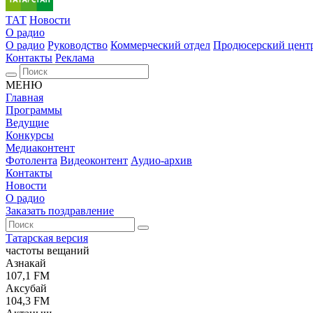
ТАТ
Новости
О радио
О радио
Руководство
Коммерческий отдел
Продюсерский цент
Контакты
Реклама
МЕНЮ
Главная
Программы
Ведущие
Конкурсы
Медиаконтент
Фотолента
Видеоконтент
Аудио-архив
Контакты
Новости
О радио
Заказать поздравление
Татарская версия
частоты вещаний
Азнакай
107,1 FM
Аксубай
104,3 FM