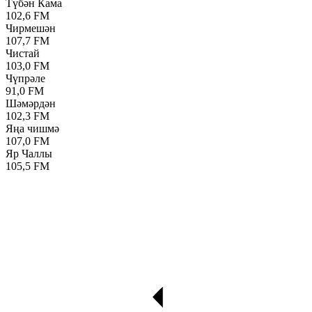
Түбән Кама
102,6 FM
Чирмешән
107,7 FM
Чистай
103,0 FM
Чүпрәле
91,0 FM
Шәмәрдән
102,3 FM
Яңа чишмә
107,0 FM
Яр Чаллы
105,5 FM